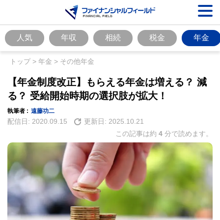
人気
年収
相続
税金
年金
トップ
>
年金
>
その他年金
【年金制度改正】もらえる年金は増える？ 減
る？ 受給開始時期の選択肢が拡大！
執筆者 :
遠藤功二
配信日:
2020.09.15
更新日:
2025.10.21
この記事は約
4
分で読めます。