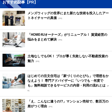
おすすめ記事【PR】
メンズウィッグの世界にまた新たな技術を投入したアー
トネイチャーの真価
[PR]
「HOME4Uオーナーズ」がリニューアル！ 賃貸経営の
悩みをまとめて解決
[PR]
土地なしでもOK！ プロが導く失敗しない不動産投資の
魅力
[PR]
はじめての注文住宅は「家づくりのとびら」で理想をか
なえよう！ 専門アドバイザーに「いつでも・何度で
も」無料相談できるサービスの内容・利用の流れとは
[P
R]
「え、こんなに違うの!?」マンション売却で、数百万の
差がつく理由
[PR]