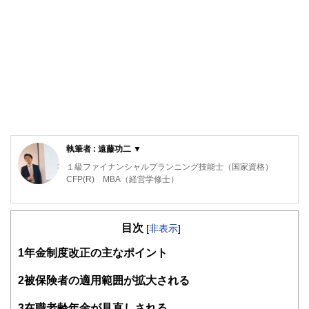
執筆者 : 遠藤功二 ▼
１級ファイナンシャルプランニング技能士（国家資格）
CFP(R) MBA（経営学修士）
三菱UFJモルガン・スタンレー証券とオーストラリア・ニュ
ージーランド銀行の勤務経験を生かし、お金の教室「FP
目次
君」を運営。
[
非表示
]
「お金のルールは学校では学べない」ということを危惧し、
1
年金制度改正の主なポイント
家庭で学べる金融教育サービスを展開。お金が理由で不幸に
なる人をなくすことを目指している。
2
被保険者の適用範囲が拡大される
3
在職老齢年金が見直しされる