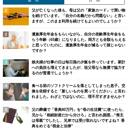
父が亡くなった後も、母は父の「家族カード」で買い物
を続けています。「自分の名義だから問題ない」と言い
ますが、このまま利用を続けてもよいのでしょうか？
遺族厚生年金をもらいながら、自分の老齢厚生年金をも
らう年齢（65歳）になりました。両方とも全額もらえる
と思っていたのに、遺族厚生年金が減るって損じゃない
ですか？
娘夫婦が仕事の日は毎日孫の夕飯を作っています。家計
への負担も増えてきましたが、祖父母なら無償で協力す
るのが普通でしょうか？
食べる前のソフトクリームを落としてしまった息子。交
換を依頼すると「新しいものを買ってください」と言わ
れました。わざとではないのに、理不尽すぎませんか？
父の葬儀で「香典80万円」を“母の生活費”に使ったら、
兄から「相続財産だから分けろ」と言われ困惑…“喪主
は母親”でしたし、兄弟では受け取れないですよね？ 香
典をめぐる“税金と法律”