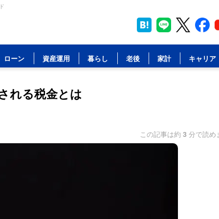
ド
ローン
資産運用
暮らし
老後
家計
キャリア
される税金とは
この記事は約
3
分で読め