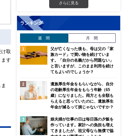
さらに見る
ランキング
週 間
月 間
父が亡くなった後も、母は父の「家
受け取
族カード」で買い物を続けていま
ります
す。「自分の名義だから問題ない」
と言いますが、このまま利用を続け
てもよいのでしょうか？
遺族厚生年金をもらいながら、自分
しま
の老齢厚生年金をもらう年齢（65
歳）になりました。両方とも全額も
らえると思っていたのに、遺族厚生
年金が減るって損じゃないですか？
娘夫婦が仕事の日は毎日孫の夕飯を
作っています。家計への負担も増え
てきましたが、祖父母なら無償で協