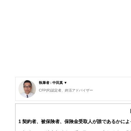
執筆者 : 中田真 ▼
CFP(R)認定者、終活アドバイザー
中田FP事務所 代表
NPO法人ら・し・さ 正会員
株式会社ユーキャン ファイナンシャルプランナー(FP)講座
1
契約者、被保険者、保険金受取人が誰であるかによ
給与明細は「手取り額しか見ない」普通のサラリーマンだっ
現在、終活・介護・高齢期の生活資金の準備や使い方のテ