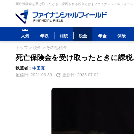
死亡保険金を受け取ったときに課税される税金とは | ファイナンシャルフィール
人気
年収
相続
税金
年金
保険
トップ
>
税金
>
その他税金
死亡保険金を受け取ったときに課税
執筆者 :
中田真
配信日:
2021.06.30
更新日:
2025.07.02