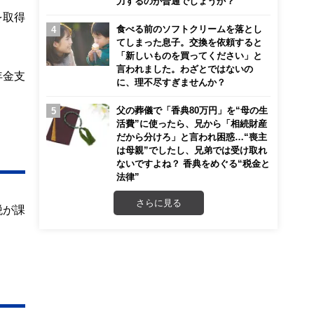
力するのが普通でしょうか？
を取得
食べる前のソフトクリームを落とし
てしまった息子。交換を依頼すると
「新しいものを買ってください」と
言われました。わざとではないの
年金支
に、理不尽すぎませんか？
父の葬儀で「香典80万円」を“母の生
活費”に使ったら、兄から「相続財産
だから分けろ」と言われ困惑…“喪主
は母親”でしたし、兄弟では受け取れ
ないですよね？ 香典をめぐる“税金と
法律”
さらに見る
税が課