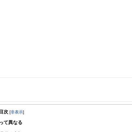
目次
[
非表示
]
 講師
って異なる
たが、お金の知識のなさに漠然とした不安を感じたことから、CFP(R)資格を取得
ーマを中心に、個別相談、セミナー講師、執筆などで活動中。