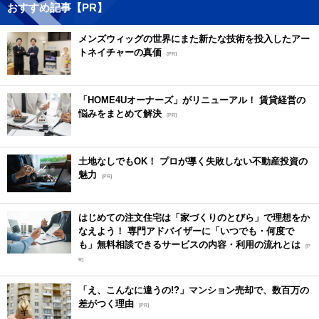
おすすめ記事【PR】
メンズウィッグの世界にまた新たな技術を投入したアー
トネイチャーの真価
[PR]
「HOME4Uオーナーズ」がリニューアル！ 賃貸経営の
悩みをまとめて解決
[PR]
土地なしでもOK！ プロが導く失敗しない不動産投資の
魅力
[PR]
はじめての注文住宅は「家づくりのとびら」で理想をか
なえよう！ 専門アドバイザーに「いつでも・何度で
も」無料相談できるサービスの内容・利用の流れとは
[P
R]
「え、こんなに違うの!?」マンション売却で、数百万の
差がつく理由
[PR]