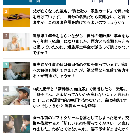
週 間
月 間
父が亡くなった後も、母は父の「家族カード」で買い物
を続けています。「自分の名義だから問題ない」と言い
ますが、このまま利用を続けてもよいのでしょうか？
遺族厚生年金をもらいながら、自分の老齢厚生年金をも
らう年齢（65歳）になりました。両方とも全額もらえる
と思っていたのに、遺族厚生年金が減るって損じゃない
ですか？
娘夫婦が仕事の日は毎日孫の夕飯を作っています。家計
への負担も増えてきましたが、祖父母なら無償で協力す
るのが普通でしょうか？
4歳の息子と「新幹線の自由席」で帰省したら、乗客に
「息子さん、お金払ってないから座れないよ」と言われ
た！ こども運賃“約7000円”払わないと、席は確保でき
ないでしょうか？ 運賃ルールを確認
食べる前のソフトクリームを落としてしまった息子。交
換を依頼すると「新しいものを買ってください」と言わ
れました。わざとではないのに、理不尽すぎませんか？