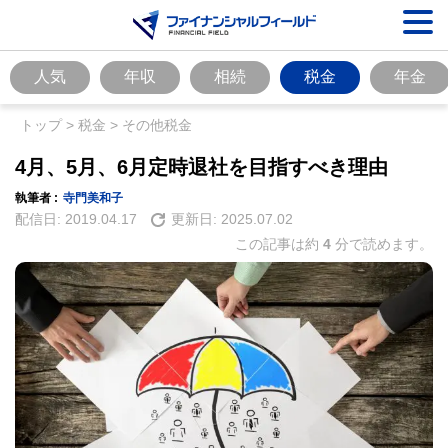
人気
年収
相続
税金
年金
トップ
>
税金
>
その他税金
4月、5月、6月定時退社を目指すべき理由
執筆者 :
寺門美和子
配信日:
2019.04.17
更新日:
2025.07.02
この記事は約
4
分で読めます。