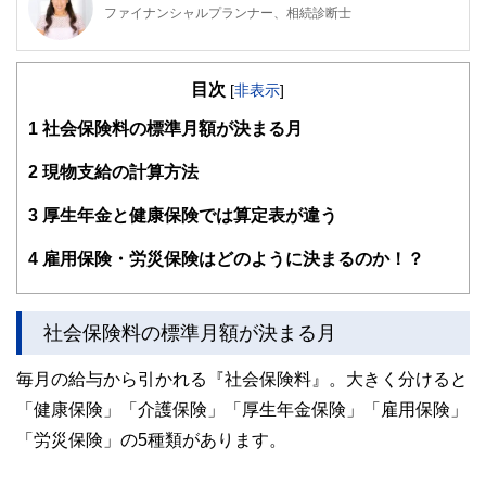
ファイナンシャルプランナー、相続診断士
公的保険アドバイザー／確定拠出年金相談ねっと認定FP
岡野あつこ師事®上級プロ夫婦問題カウンセラー
目次
大手流通業界系のファッションビジネスを12年経験。ビジネ
[
非表示
]
スの面白さを体感するが、結婚を機に退職。その後夫の仕事
1
社会保険料の標準月額が決まる月
（整体）で、主にマネージメント・経営等、裏方を担当。マ
スコミでも話題となり、忙しい日々過ごす。しかし、20年後
に離婚。長い間従事した「からだ系ビジネス」では資格を有
2
現物支給の計算方法
しておらず『資格の大切さ』を実感し『人生のやり直し』を
決意。自らの経験を活かした夫婦問題カウンセラーの資格を
3
厚生年金と健康保険では算定表が違う
目指す中「離婚後の女性が自立する難しさ」を目のあたりに
する。また自らの財産分与の運用の未熟さの反省もあり研究
4
雇用保険・労災保険はどのように決まるのか！？
する中に、FPの仕事と出会う。『からだと心とお金』の幸
せは三つ巴。からだと心の癒しや健康法は巷に情報が充実し
身近なのに、なぜお金や資産の事はこんなに解りづらいのだ
ろう？特に女性には敷居が高い現実。「もっとやさしく、わ
社会保険料の標準月額が決まる月
かりやすくお金や資産の提案がしたい」という想いから、
FPの資格を取得。第二の成人式、40歳を迎えたことを機に
毎月の給与から引かれる『社会保険料』。大きく分けると
女性が資産運用について学び直す提案業務を行っている。
※確定拠出年金相談ねっと
「健康保険」「介護保険」「厚生年金保険」「雇用保険」
https://wiselife.biz/fp/mterakado/
「労災保険」の5種類があります。
女性のための電話相談『ボイスマルシェ』
https://www.voicemarche.jp/advisers/781