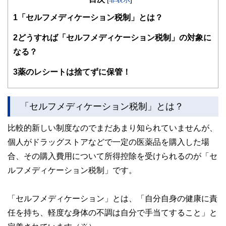
過去の自分のような、お金や仕事で悩みを抱えつつ毎日がん
1
「セルフメディケーション税制」とは？
ばる人の良き相談相手となれるよう日々邁進中。むずかしい
と思われて避けられがち、でも大切なお金の話を、ゆるくほ
2
どうすれば「セルフメディケーション税制」の対象に
ぐしてお伝えする仕事をしています。平成元年生まれの大阪
なる？
人。
https://babaeri.com/
3
薬のレシートは捨てずに保管！
「セルフメディケーション税制」とは？
比較的新しい制度なのでまだあまり知られていませんが、
個人がドラッグストアなどで一定の医薬品を購入した場
合、その購入費用について所得控除を受けられるのが「セ
ルフメディケーション税制」です。
「セルフメディケーション」とは、「自分自身の健康に責
任を持ち、軽度な身体の不調は自分で手当てすること」と