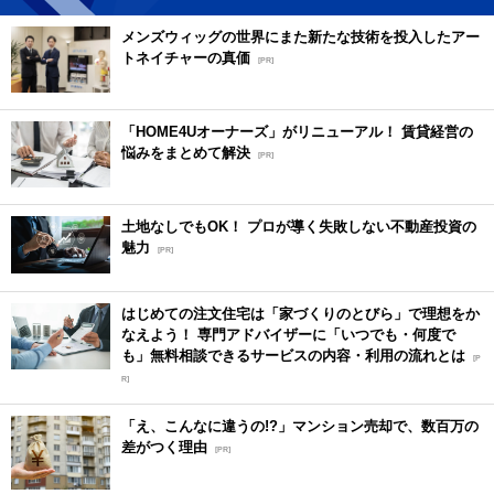
メンズウィッグの世界にまた新たな技術を投入したアー
トネイチャーの真価
[PR]
「HOME4Uオーナーズ」がリニューアル！ 賃貸経営の
悩みをまとめて解決
[PR]
土地なしでもOK！ プロが導く失敗しない不動産投資の
魅力
[PR]
はじめての注文住宅は「家づくりのとびら」で理想をか
なえよう！ 専門アドバイザーに「いつでも・何度で
も」無料相談できるサービスの内容・利用の流れとは
[P
R]
「え、こんなに違うの!?」マンション売却で、数百万の
差がつく理由
[PR]