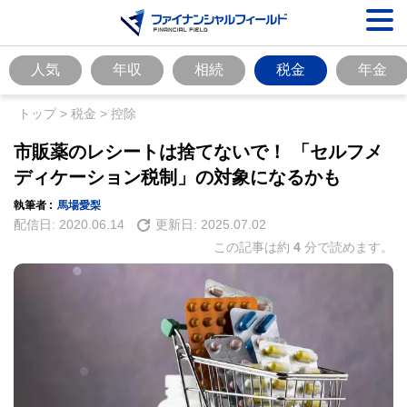
人気
年収
相続
税金
年金
トップ
>
税金
>
控除
市販薬のレシートは捨てないで！ 「セルフメ
ディケーション税制」の対象になるかも
執筆者 :
馬場愛梨
配信日:
2020.06.14
更新日:
2025.07.02
この記事は約
4
分で読めます。