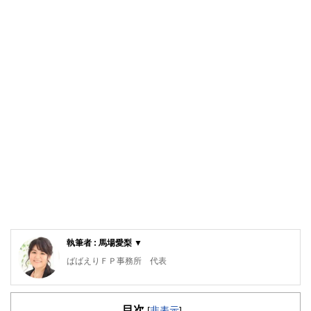
執筆者 : 馬場愛梨 ▼
ばばえりＦＰ事務所 代表
自身が過去に「貧困女子」状態でつらい思いをしたことか
ら、お金について猛勉強。銀行・保険・不動産などお金にま
目次
つわる業界での勤務を経て、独立。
[
非表示
]