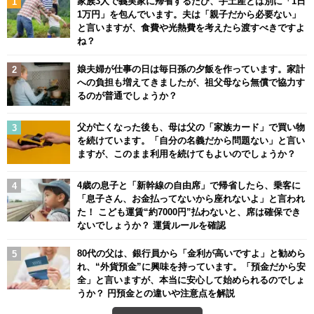
家族3人で義実家に帰省するたび、手土産とは別に「1日
1万円」を包んでいます。夫は「親子だから必要ない」
と言いますが、食費や光熱費を考えたら渡すべきですよ
ね？
娘夫婦が仕事の日は毎日孫の夕飯を作っています。家計
への負担も増えてきましたが、祖父母なら無償で協力す
るのが普通でしょうか？
父が亡くなった後も、母は父の「家族カード」で買い物
を続けています。「自分の名義だから問題ない」と言い
ますが、このまま利用を続けてもよいのでしょうか？
4歳の息子と「新幹線の自由席」で帰省したら、乗客に
「息子さん、お金払ってないから座れないよ」と言われ
た！ こども運賃“約7000円”払わないと、席は確保でき
ないでしょうか？ 運賃ルールを確認
80代の父は、銀行員から「金利が高いですよ」と勧めら
れ、“外貨預金”に興味を持っています。「預金だから安
全」と言いますが、本当に安心して始められるのでしょ
うか？ 円預金との違いや注意点を解説