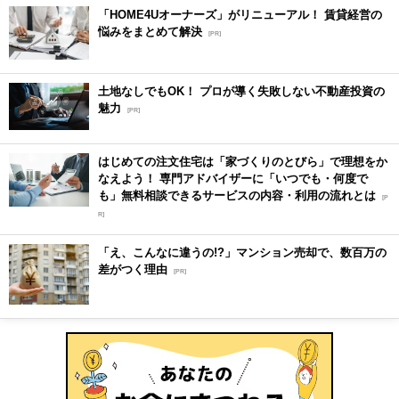
「HOME4Uオーナーズ」がリニューアル！ 賃貸経営の
悩みをまとめて解決
[PR]
土地なしでもOK！ プロが導く失敗しない不動産投資の
魅力
[PR]
はじめての注文住宅は「家づくりのとびら」で理想をか
なえよう！ 専門アドバイザーに「いつでも・何度で
も」無料相談できるサービスの内容・利用の流れとは
[P
R]
「え、こんなに違うの!?」マンション売却で、数百万の
差がつく理由
[PR]