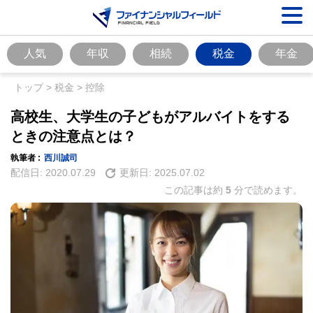
人気
年収
相続
税金
年金
トップ
>
税金
>
控除
高校生、大学生の子どもがアルバイトをする
ときの注意点とは？
執筆者 :
西川誠司
配信日:
2020.07.29
更新日:
2025.07.02
この記事は約
5
分で読めます。