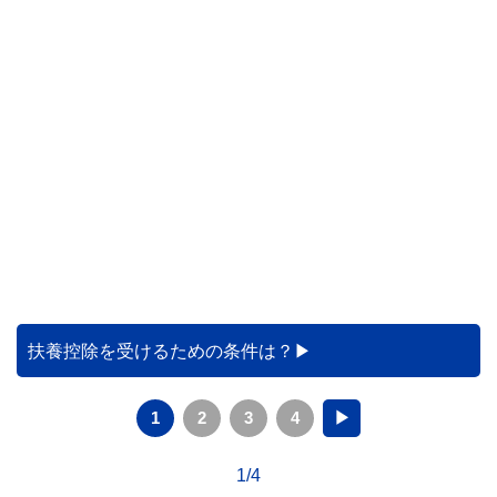
扶養控除を受けるための条件は？
1
2
3
4
▶
1/4