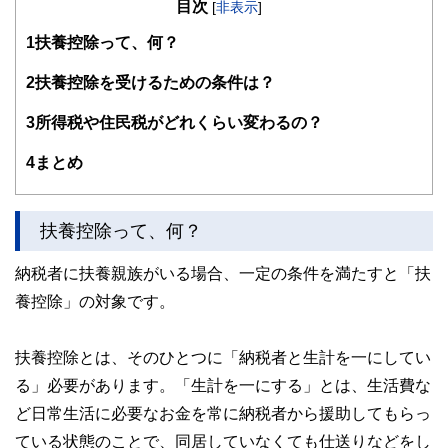
目次
接客の中でこれから結婚するおふたりのお金の不安や子供を
[
非表示
]
授かったときの給付金や育児休業のこと、また親からの贈与
1
扶養控除って、何？
や年金のことの悩みを伺い、本格的にファイナンシャルプラ
ンナーとして活動を始めました。
みなさまの「小さな疑問や不安」を分かりやすく解決してい
2
扶養控除を受けるための条件は？
くことを目指しています。
3
所得税や住民税がどれくらい変わるの？
4
まとめ
扶養控除って、何？
納税者に扶養親族がいる場合、一定の条件を満たすと「扶
養控除」の対象です。
扶養控除とは、そのひとつに「納税者と生計を一にしてい
る」必要があります。「生計を一にする」とは、生活費な
ど日常生活に必要なお金を常に納税者から援助してもらっ
ている状態のことで、同居していなくても仕送りなどをし