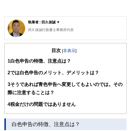
執筆者 : 田久保誠 ▼
田久保誠行政書士事務所代表
CFP®、1級ファイナンシャル・プランニング技能士、特定
行政書士、認定経営革新等支援機関、宅地建物取引士、2級
目次
知的財産管理技能士、著作権相談員
[
非表示
]
行政書士生活相談センター等の相談員として、相続などの相
1
白色申告の特徴、注意点は？
談業務や会社設立、許認可・補助金申請業務を中心に活動し
ている。「クライアントと同じ目線で一歩先を行く提案」を
2
では白色申告のメリット、デメリットは？
モットーにしている。
3
そうであれば青色申告へ変更してもよいのでは。その
際に注意することは？
4
税金だけの問題ではありません
白色申告の特徴、注意点は？