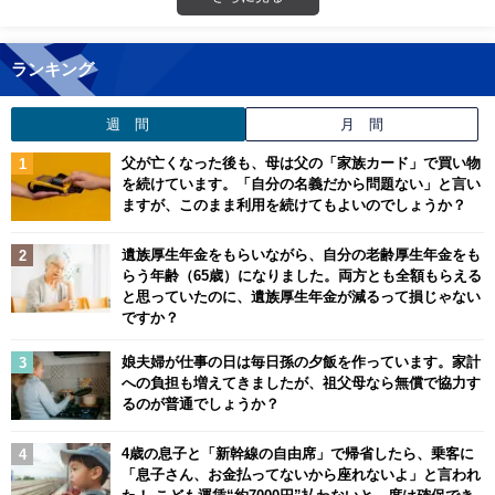
ランキング
週 間
月 間
父が亡くなった後も、母は父の「家族カード」で買い物
を続けています。「自分の名義だから問題ない」と言い
ますが、このまま利用を続けてもよいのでしょうか？
遺族厚生年金をもらいながら、自分の老齢厚生年金をも
らう年齢（65歳）になりました。両方とも全額もらえる
と思っていたのに、遺族厚生年金が減るって損じゃない
ですか？
娘夫婦が仕事の日は毎日孫の夕飯を作っています。家計
への負担も増えてきましたが、祖父母なら無償で協力す
るのが普通でしょうか？
4歳の息子と「新幹線の自由席」で帰省したら、乗客に
「息子さん、お金払ってないから座れないよ」と言われ
た！ こども運賃“約7000円”払わないと、席は確保でき