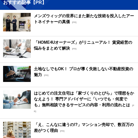
おすすめ記事【PR】
メンズウィッグの世界にまた新たな技術を投入したアー
トネイチャーの真価
[PR]
「HOME4Uオーナーズ」がリニューアル！ 賃貸経営の
悩みをまとめて解決
[PR]
土地なしでもOK！ プロが導く失敗しない不動産投資の
魅力
[PR]
はじめての注文住宅は「家づくりのとびら」で理想をか
なえよう！ 専門アドバイザーに「いつでも・何度で
も」無料相談できるサービスの内容・利用の流れとは
[P
R]
「え、こんなに違うの!?」マンション売却で、数百万の
差がつく理由
[PR]