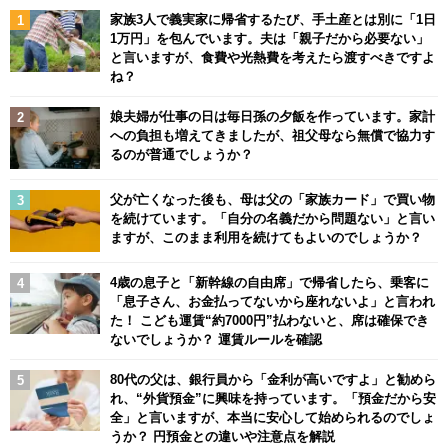
家族3人で義実家に帰省するたび、手土産とは別に「1日
1万円」を包んでいます。夫は「親子だから必要ない」
と言いますが、食費や光熱費を考えたら渡すべきですよ
ね？
娘夫婦が仕事の日は毎日孫の夕飯を作っています。家計
への負担も増えてきましたが、祖父母なら無償で協力す
るのが普通でしょうか？
父が亡くなった後も、母は父の「家族カード」で買い物
を続けています。「自分の名義だから問題ない」と言い
ますが、このまま利用を続けてもよいのでしょうか？
4歳の息子と「新幹線の自由席」で帰省したら、乗客に
「息子さん、お金払ってないから座れないよ」と言われ
た！ こども運賃“約7000円”払わないと、席は確保でき
ないでしょうか？ 運賃ルールを確認
80代の父は、銀行員から「金利が高いですよ」と勧めら
れ、“外貨預金”に興味を持っています。「預金だから安
全」と言いますが、本当に安心して始められるのでしょ
うか？ 円預金との違いや注意点を解説