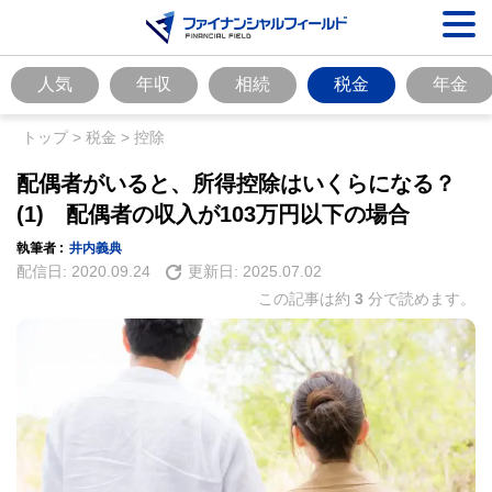
人気
年収
相続
税金
年金
トップ
>
税金
>
控除
配偶者がいると、所得控除はいくらになる？
(1) 配偶者の収入が103万円以下の場合
執筆者 :
井内義典
配信日:
2020.09.24
更新日:
2025.07.02
この記事は約
3
分で読めます。