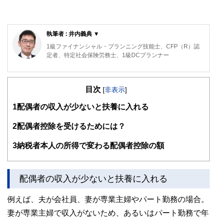
執筆者 : 井内義典 ▼
1級ファイナンシャル・プランニング技能士、CFP（R）認
定者、特定社会保険労務士、1級DCプランナー
専門は公的年金で、活動拠点は横浜。これまで公的年金につ
いてのFP個別相談、金融機関での相談などに従事してきた
目次
ほか、社労士向け・FP向け・地方自治体職員向けの教育研
[
非表示
]
修や、専門誌等での執筆も行ってきています。
1
配偶者の収入が少ないと扶養に入れる
日本年金学会会員、㈱服部年金企画講師、ＦＰ相談ねっと認
定ＦＰ（
https://fpsdn.net/fp/yinouchi/
）。
2
配偶者控除を受けるためには？
3
納税者本人の所得で変わる配偶者控除の額
配偶者の収入が少ないと扶養に入れる
例えば、夫が会社員、妻が専業主婦やパート勤務の場合。
妻が専業主婦で収入がないため、あるいはパート勤務で年