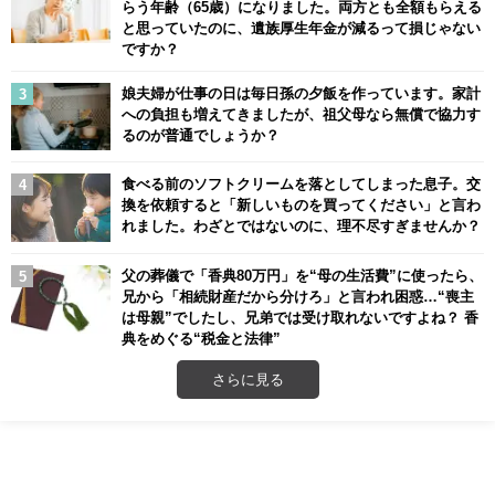
らう年齢（65歳）になりました。両方とも全額もらえる
と思っていたのに、遺族厚生年金が減るって損じゃない
ですか？
娘夫婦が仕事の日は毎日孫の夕飯を作っています。家計
への負担も増えてきましたが、祖父母なら無償で協力す
るのが普通でしょうか？
食べる前のソフトクリームを落としてしまった息子。交
換を依頼すると「新しいものを買ってください」と言わ
れました。わざとではないのに、理不尽すぎませんか？
父の葬儀で「香典80万円」を“母の生活費”に使ったら、
兄から「相続財産だから分けろ」と言われ困惑…“喪主
は母親”でしたし、兄弟では受け取れないですよね？ 香
典をめぐる“税金と法律”
さらに見る