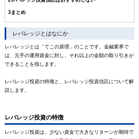
験者で構成され、企画立案から記事掲載まですべての工程に
関わることで、読者目線のコンテンツを追求しています。
3
まとめ
FinancialFieldの特徴は、ファイナンシャルプランナー、弁
護士、税理士、宅地建物取引士、相続診断士、住宅ローンア
ドバイザー、DCプランナー、公認会計士、社会保険労務
レバレッジとはなにか
士、行政書士、投資アナリスト、キャリアコンサルタントな
ど150名以上の有資格者を執筆者・監修者として迎え、むず
レバレッジとは「てこの原理」のことです。金融業界で
かしく感じられる年金や税金、相続、保険、ローンなどの話
をわかりやすく発信している点です。
は、元手の運用資金に対し、それ以上の金額の取り引きが
できることを指します。
このように編集経験豊富なメンバーと金融や経済に精通した
執筆者・監修者による執筆体制を築くことで、内容のわかり
やすさはもちろんのこと、読み応えのあるコンテンツと確か
な情報発信を実現しています。
レバレッジ投資の特徴と、レバレッジ投資信託について解
説します。
私たちは、快適でより良い生活のアイデアを提供するお金の
コンシェルジュを目指します。
レバレッジ投資の特徴
レバレッジ投資は、少ない資金で大きなリターンが期待で