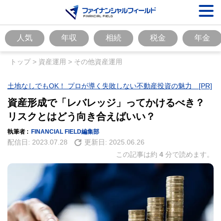
人気
年収
相続
税金
年金
トップ
>
資産運用
>
その他資産運用
土地なしでもOK！ プロが導く失敗しない不動産投資の魅力 [PR]
資産形成で「レバレッジ」ってかけるべき？
リスクとはどう向き合えばいい？
執筆者 :
FINANCIAL FIELD編集部
配信日:
2023.07.28
更新日:
2025.06.26
この記事は約
4
分で読めます。