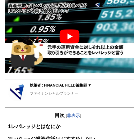
執筆者 : FINANCIAL FIELD編集部 ▼
ファイナンシャルプランナー
FinancialField編集部は、金融、経済に関する記事を、日々
の暮らしにどのような影響を与えるかという視点で、お金の
目次
知識がない方でも理解できるようわかりやすく発信していま
[
非表示
]
す。
1
レバレッジとはなにか
編集部のメンバーは、ファイナンシャルプランナーの資格取
得者を中心に「お金や暮らし」に関する書籍・雑誌の編集経
2
レバレッジ投資信託はおすすめしない