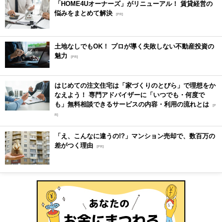
「HOME4Uオーナーズ」がリニューアル！ 賃貸経営の
悩みをまとめて解決
[PR]
土地なしでもOK！ プロが導く失敗しない不動産投資の
魅力
[PR]
はじめての注文住宅は「家づくりのとびら」で理想をか
なえよう！ 専門アドバイザーに「いつでも・何度で
も」無料相談できるサービスの内容・利用の流れとは
[P
R]
「え、こんなに違うの!?」マンション売却で、数百万の
差がつく理由
[PR]