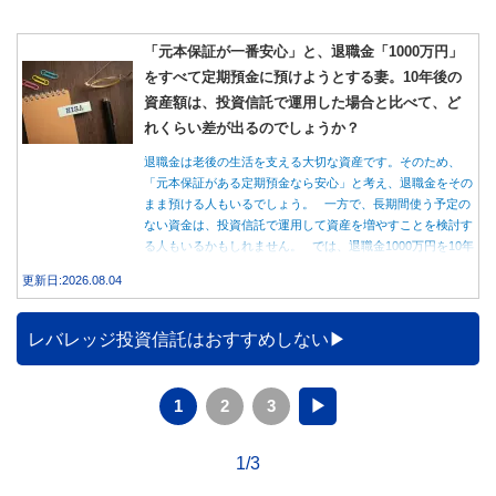
「元本保証が一番安心」と、退職金「1000万円」
をすべて定期預金に預けようとする妻。10年後の
資産額は、投資信託で運用した場合と比べて、ど
れくらい差が出るのでしょうか？
退職金は老後の生活を支える大切な資産です。そのため、
「元本保証がある定期預金なら安心」と考え、退職金をその
まま預ける人もいるでしょう。 一方で、長期間使う予定の
ない資金は、投資信託で運用して資産を増やすことを検討す
る人もいるかもしれません。 では、退職金1000万円を10年
間運用した場合、定期預金と投資信託では資産額にどれくら
更新日:2026.08.04
い差が生まれるのでしょうか。本記事では、それぞれの特徴
を紹介するとともに、10年間運用した場合の資産額をシミュ
レーションします。
レバレッジ投資信託はおすすめしない
1
2
3
▶
1/3