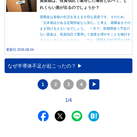
資産額は、投資信託で運用した場合と比べて、ど
れくらい差が出るのでしょうか？
退職金は老後の生活を支える大切な資産です。そのため、
「元本保証がある定期預金なら安心」と考え、退職金をその
まま預ける人もいるでしょう。 一方で、長期間使う予定の
ない資金は、投資信託で運用して資産を増やすことを検討す
る人もいるかもしれません。 では、退職金1000万円を10年
間運用した場合、定期預金と投資信託では資産額にどれくら
更新日:2026.08.04
い差が生まれるのでしょうか。本記事では、それぞれの特徴
を紹介するとともに、10年間運用した場合の資産額をシミュ
レーションします。
なぜ半導体不足が起こったの？
1
2
3
4
▶
1/4