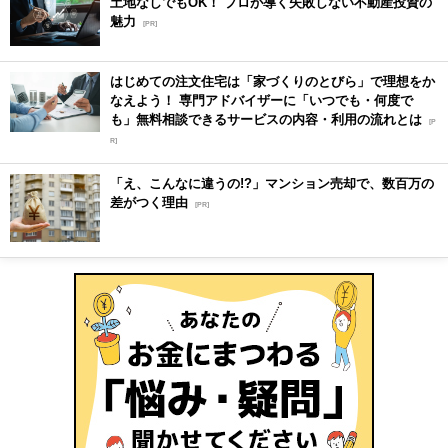
土地なしでもOK！ プロが導く失敗しない不動産投資の
魅力
[PR]
はじめての注文住宅は「家づくりのとびら」で理想をか
なえよう！ 専門アドバイザーに「いつでも・何度で
も」無料相談できるサービスの内容・利用の流れとは
[P
R]
「え、こんなに違うの!?」マンション売却で、数百万の
差がつく理由
[PR]