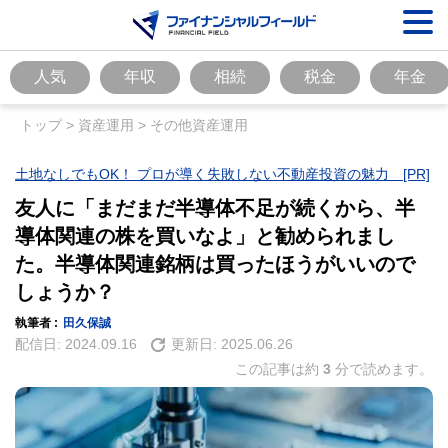
人気
年収
相続
税金
年金
トップ
>
資産運用
>
その他資産運用
土地なしでもOK！ プロが導く失敗しない不動産投資の魅力 [PR]
友人に「まだまだ半導体不足が続くから、半
導体関連の株を買いなよ」と勧められまし
た。半導体関連銘柄は買ったほうがいいので
しょうか？
執筆者 :
田久保誠
配信日:
2024.09.16
更新日:
2025.06.26
この記事は約
3
分で読めます。