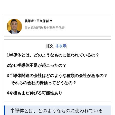
執筆者 : 田久保誠 ▼
田久保誠行政書士事務所代表
CFP®、1級ファイナンシャル・プランニング技能士、特定
行政書士、認定経営革新等支援機関、宅地建物取引士、2級
目次
知的財産管理技能士、著作権相談員
[
非表示
]
行政書士生活相談センター等の相談員として、相続などの相
1
半導体とは、どのようなものに使われているの？
談業務や会社設立、許認可・補助金申請業務を中心に活動し
ている。「クライアントと同じ目線で一歩先を行く提案」を
2
なぜ半導体不足が起こったの？
モットーにしている。
3
半導体関連の会社はどのような種類の会社があるの？
それらの会社の株価ってどうなの？
4
今後もまだ伸びる可能性あり
半導体とは、どのようなものに使われている