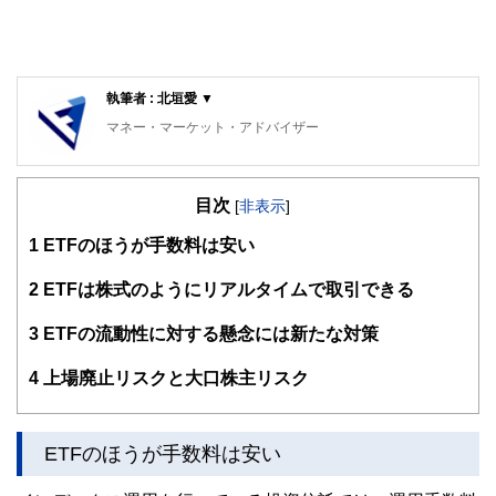
執筆者 : 北垣愛 ▼
マネー・マーケット・アドバイザー
証券アナリスト、FP１級技能士、宅地建物取引士資格試験
合格、食生活アドバイザー2級
目次
国内外の金融機関で、マーケットに関わる仕事に長らく従
[
非表示
]
事。
1
ETFのほうが手数料は安い
現在は資産運用のコンサルタントを行いながら、マーケット
に関する情報等を発信している。
http://marketoinfo.fun/
2
ETFは株式のようにリアルタイムで取引できる
3
ETFの流動性に対する懸念には新たな対策
4
上場廃止リスクと大口株主リスク
ETFのほうが手数料は安い