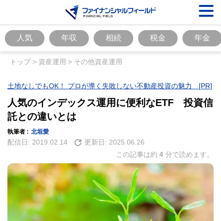
人気
年収
相続
税金
年金
トップ
>
資産運用
>
その他資産運用
土地なしでもOK！ プロが導く失敗しない不動産投資の魅力 [PR]
人気のインデックス運用に便利なETF 投資信
託との違いとは
執筆者 :
北垣愛
配信日:
2019.02.14
更新日:
2025.06.26
この記事は約
4
分で読めます。