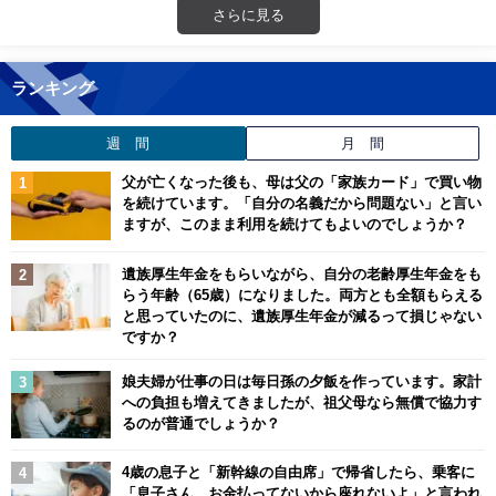
さらに見る
ランキング
週 間
月 間
父が亡くなった後も、母は父の「家族カード」で買い物
を続けています。「自分の名義だから問題ない」と言い
ますが、このまま利用を続けてもよいのでしょうか？
遺族厚生年金をもらいながら、自分の老齢厚生年金をも
らう年齢（65歳）になりました。両方とも全額もらえる
と思っていたのに、遺族厚生年金が減るって損じゃない
ですか？
娘夫婦が仕事の日は毎日孫の夕飯を作っています。家計
への負担も増えてきましたが、祖父母なら無償で協力す
るのが普通でしょうか？
4歳の息子と「新幹線の自由席」で帰省したら、乗客に
「息子さん、お金払ってないから座れないよ」と言われ