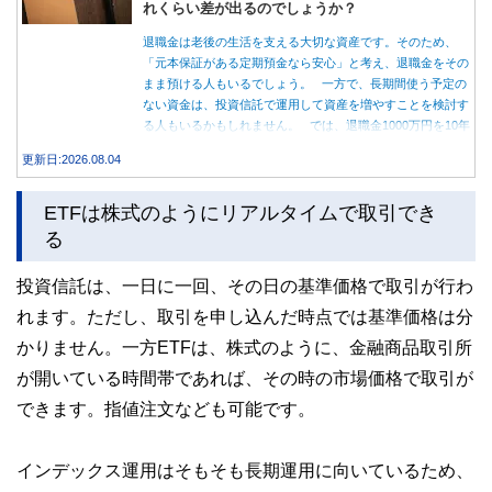
れくらい差が出るのでしょうか？
退職金は老後の生活を支える大切な資産です。そのため、
「元本保証がある定期預金なら安心」と考え、退職金をその
まま預ける人もいるでしょう。 一方で、長期間使う予定の
ない資金は、投資信託で運用して資産を増やすことを検討す
る人もいるかもしれません。 では、退職金1000万円を10年
間運用した場合、定期預金と投資信託では資産額にどれくら
更新日:2026.08.04
い差が生まれるのでしょうか。本記事では、それぞれの特徴
を紹介するとともに、10年間運用した場合の資産額をシミュ
ETFは株式のようにリアルタイムで取引でき
レーションします。
る
投資信託は、一日に一回、その日の基準価格で取引が行わ
れます。ただし、取引を申し込んだ時点では基準価格は分
かりません。一方ETFは、株式のように、金融商品取引所
が開いている時間帯であれば、その時の市場価格で取引が
できます。指値注文なども可能です。
インデックス運用はそもそも長期運用に向いているため、