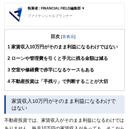
執筆者 : FINANCIAL FIELD編集部 ▼
ファイナンシャルプランナー
FinancialField編集部は、金融、経済に関する記事を、日々
の暮らしにどのような影響を与えるかという視点で、お金の
目次
知識がない方でも理解できるようわかりやすく発信していま
[
非表示
]
す。
1
家賃収入10万円がそのまま利益になるわけではない
編集部のメンバーは、ファイナンシャルプランナーの資格取
得者を中心に「お金や暮らし」に関する書籍・雑誌の編集経
2
ローンや管理費を引くと手元に残る金額は減る
験者で構成され、企画立案から記事掲載まですべての工程に
関わることで、読者目線のコンテンツを追求しています。
3
空室や修繕費で赤字になるケースもある
FinancialFieldの特徴は、ファイナンシャルプランナー、弁
4
不動産投資は「手残り」で判断することが大切
護士、税理士、宅地建物取引士、相続診断士、住宅ローンア
ドバイザー、DCプランナー、公認会計士、社会保険労務
士、行政書士、投資アナリスト、キャリアコンサルタントな
ど150名以上の有資格者を執筆者・監修者として迎え、むず
家賃収入10万円がそのまま利益になるわけで
かしく感じられる年金や税金、相続、保険、ローンなどの話
はない
をわかりやすく発信している点です。
このように編集経験豊富なメンバーと金融や経済に精通した
不動産投資では、家賃収入がそのまま利益になるわけでは
執筆者・監修者による執筆体制を築くことで、内容のわかり
ありません。毎月10万円の家賃収入があっても、そこから
やすさはもちろんのこと、読み応えのあるコンテンツと確か