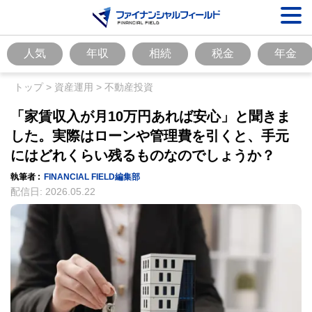
人気
年収
相続
税金
年金
トップ
>
資産運用
>
不動産投資
「家賃収入が月10万円あれば安心」と聞きま
した。実際はローンや管理費を引くと、手元
にはどれくらい残るものなのでしょうか？
執筆者 :
FINANCIAL FIELD編集部
配信日:
2026.05.22