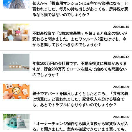
知人から「投資用マンションは赤字でも節税になる」と
言われました。毎月の持ち出しがあっても、所得税が戻
るなら損ではないのでしょうか？
2026.06.15
不動産投資で「5棟10室基準」を超えると税金の扱いが
変わると聞きました。まだワンルーム2室だけでも、今
から意識しておくべきなのでしょうか？
2026.06.12
年収500万円の会社員です。不動産投資に興味がありま
すが、貯金200万円でローンを組んで始めても問題ない
のでしょうか？
2026.06.09
親子でアパートを購入しようとしたところ、「共有名義
は慎重に」と言われました。家賃収入を分ける場合で
も、あとでトラブルになりやすいのでしょうか？
2026.06.06
「オーナーチェンジ物件なら購入直後から家賃収入が入
る」と聞きました。室内を確認できないまま買っても、