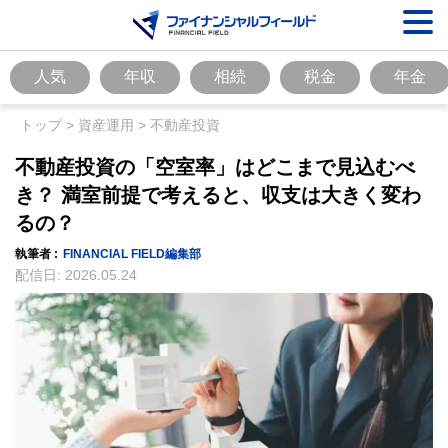
人気
年収
相続
税金
年金
トップ
>
資産運用
>
不動産投資
不動産投資の「空室率」はどこまで見込むべ
き？ 満室前提で考えると、収支は大きく変わ
るの？
執筆者 :
FINANCIAL FIELD編集部
配信日:
2026.05.24