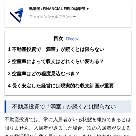
執筆者 : FINANCIAL FIELD編集部 ▼
ファイナンシャルプランナー
FinancialField編集部は、金融、経済に関する記事を、日々
の暮らしにどのような影響を与えるかという視点で、お金の
目次
知識がない方でも理解できるようわかりやすく発信していま
[
非表示
]
す。
1
不動産投資で「満室」が続くとは限らない
編集部のメンバーは、ファイナンシャルプランナーの資格取
得者を中心に「お金や暮らし」に関する書籍・雑誌の編集経
2
空室率によって収支はどれくらい変わる？
験者で構成され、企画立案から記事掲載まですべての工程に
関わることで、読者目線のコンテンツを追求しています。
3
空室率はどの程度見込むべき？
FinancialFieldの特徴は、ファイナンシャルプランナー、弁
4
長く安定した経営には現実的な収支計画が重要
護士、税理士、宅地建物取引士、相続診断士、住宅ローンア
ドバイザー、DCプランナー、公認会計士、社会保険労務
士、行政書士、投資アナリスト、キャリアコンサルタントな
ど150名以上の有資格者を執筆者・監修者として迎え、むず
不動産投資で「満室」が続くとは限らない
かしく感じられる年金や税金、相続、保険、ローンなどの話
をわかりやすく発信している点です。
不動産投資では、常に入居者がいる状態を維持できるとは
このように編集経験豊富なメンバーと金融や経済に精通した
限りません。入居者が退去した場合、次の入居者が決まる
執筆者・監修者による執筆体制を築くことで、内容のわかり
やすさはもちろんのこと、読み応えのあるコンテンツと確か