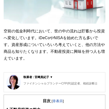
空前の低金利時代において、世の中の流れは貯蓄から投資
へ変化しています。iDeCoやNISAを始めた方も多いで
す。資産形成についていろいろ考えていくと、他の方法や
商品も知りたくなります。不動産投資に興味を持つ人も増
えています。
執筆者 : 宮﨑真紀子 ▼
ファイナンシャルプランナーCFP(R)認定者、相続診断士
大阪府出身。同志社大学経済学部卒業後、５年間繊維メーカ
ーに勤務。
目次
その後、派遣社員として数社の金融機関を経てFPとして独
[
非表示
]
立。