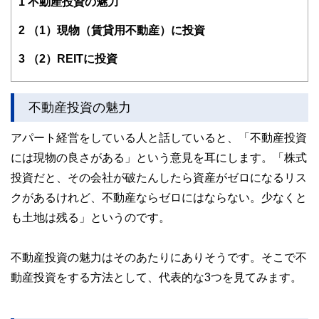
1
不動産投資の魅力
大きな心配事はもちろん、ちょっとした不安でも「お金」に
関することは相談しづらい・・・。
そんな時気軽に相談できる存在でありたい～というポリシー
2
（1）現物（賃貸用不動産）に投資
のもと、
個別相談・セミナー講師・執筆活動を展開中。
3
（2）REITに投資
新聞・テレビ等のメディアにもフィールドを広げている。
ライフプランに応じた家計のスリム化・健全化を通じて、夢
を形にするお手伝いを目指しています。
不動産投資の魅力
アパート経営をしている人と話していると、「不動産投資
には現物の良さがある」という意見を耳にします。「株式
投資だと、その会社が破たんしたら資産がゼロになるリス
クがあるけれど、不動産ならゼロにはならない。少なくと
も土地は残る」というのです。
不動産投資の魅力はそのあたりにありそうです。そこで不
動産投資をする方法として、代表的な3つを見てみます。