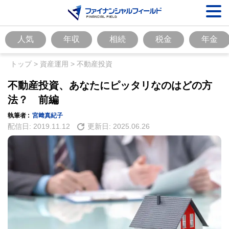
人気
年収
相続
税金
年金
トップ
>
資産運用
>
不動産投資
不動産投資、あなたにピッタリなのはどの方
法？ 前編
執筆者 :
宮﨑真紀子
配信日:
2019.11.12
更新日:
2025.06.26