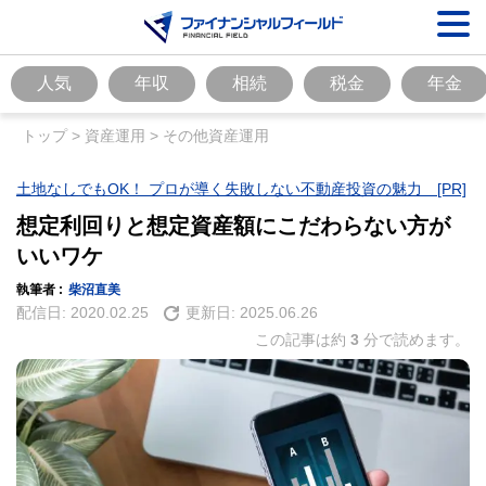
人気
年収
相続
税金
年金
トップ
>
資産運用
>
その他資産運用
土地なしでもOK！ プロが導く失敗しない不動産投資の魅力 [PR]
想定利回りと想定資産額にこだわらない方が
いいワケ
執筆者 :
柴沼直美
配信日:
2020.02.25
更新日:
2025.06.26
この記事は約
3
分で読めます。