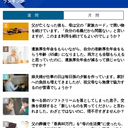
ランキング
週 間
月 間
父が亡くなった後も、母は父の「家族カード」で買い物
を続けています。「自分の名義だから問題ない」と言い
ますが、このまま利用を続けてもよいのでしょうか？
遺族厚生年金をもらいながら、自分の老齢厚生年金をも
らう年齢（65歳）になりました。両方とも全額もらえる
と思っていたのに、遺族厚生年金が減るって損じゃない
ですか？
娘夫婦が仕事の日は毎日孫の夕飯を作っています。家計
への負担も増えてきましたが、祖父母なら無償で協力す
るのが普通でしょうか？
食べる前のソフトクリームを落としてしまった息子。交
換を依頼すると「新しいものを買ってください」と言わ
れました。わざとではないのに、理不尽すぎませんか？
父の葬儀で「香典80万円」を“母の生活費”に使ったら、