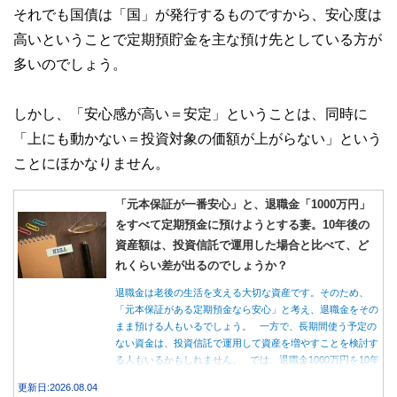
それでも国債は「国」が発行するものですから、安心度は
高いということで定期預貯金を主な預け先としている方が
多いのでしょう。
しかし、「安心感が高い＝安定」ということは、同時に
「上にも動かない＝投資対象の価額が上がらない」という
ことにほかなりません。
「元本保証が一番安心」と、退職金「1000万円」
をすべて定期預金に預けようとする妻。10年後の
資産額は、投資信託で運用した場合と比べて、ど
れくらい差が出るのでしょうか？
退職金は老後の生活を支える大切な資産です。そのため、
「元本保証がある定期預金なら安心」と考え、退職金をその
まま預ける人もいるでしょう。 一方で、長期間使う予定の
ない資金は、投資信託で運用して資産を増やすことを検討す
る人もいるかもしれません。 では、退職金1000万円を10年
間運用した場合、定期預金と投資信託では資産額にどれくら
更新日:2026.08.04
い差が生まれるのでしょうか。本記事では、それぞれの特徴