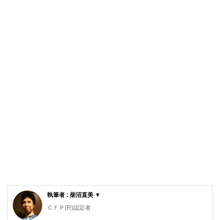
執筆者 : 柴沼直美 ▼
ＣＦＰ(R)認定者