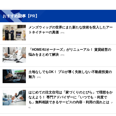
おすすめ記事【PR】
メンズウィッグの世界にまた新たな技術を投入したアー
トネイチャーの真価
[PR]
「HOME4Uオーナーズ」がリニューアル！ 賃貸経営の
悩みをまとめて解決
[PR]
土地なしでもOK！ プロが導く失敗しない不動産投資の
魅力
[PR]
はじめての注文住宅は「家づくりのとびら」で理想をか
なえよう！ 専門アドバイザーに「いつでも・何度で
も」無料相談できるサービスの内容・利用の流れとは
[P
R]