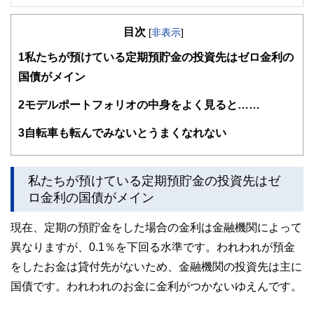
大学を卒業後、保険営業に従事したのち渡米。MBAを修得
後、外資系金融機関にて企業分析・運用に従事。出産・介護
目次
を機に現職。3人の子育てから教育費の捻出・方法・留学ま
[
非表示
]
で助言経験豊富。老後問題では、成年後見人・介護施設選
1
私たちが預けている定期預貯金の投資先はゼロ金利の
び・相続発生時の手続きについてもアドバイス経験多数。現
在は、FP業務と教育機関での講師業を行う。2017年6月より
国債がメイン
2018年5月まで日本FP協会広報スタッフ
http://www.caripri.com
2
モデルポートフォリオの中身をよく見ると……
3
自転車も転んでみないとうまくなれない
私たちが預けている定期預貯金の投資先はゼ
ロ金利の国債がメイン
現在、定期の預貯金をした場合の金利は金融機関によって
異なりますが、0.1％を下回る水準です。われわれが預金
をしたお金は貸付先がないため、金融機関の投資先は主に
国債です。われわれのお金に金利がつかないゆえんです。