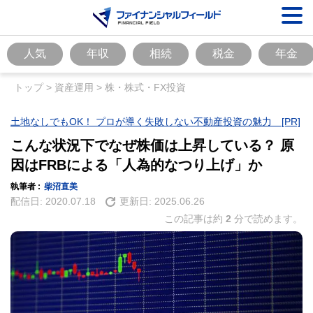
人気
年収
相続
税金
年金
トップ
>
資産運用
>
株・株式・FX投資
土地なしでもOK！ プロが導く失敗しない不動産投資の魅力 [PR]
こんな状況下でなぜ株価は上昇している？ 原
因はFRBによる「人為的なつり上げ」か
執筆者 :
柴沼直美
配信日:
2020.07.18
更新日:
2025.06.26
この記事は約
2
分で読めます。