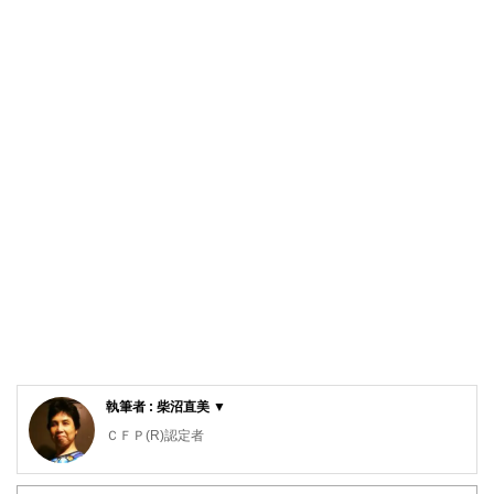
執筆者 : 柴沼直美 ▼
ＣＦＰ(R)認定者
大学を卒業後、保険営業に従事したのち渡米。MBAを修得
後、外資系金融機関にて企業分析・運用に従事。出産・介護