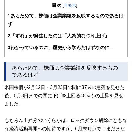
目次
を機に現職。3人の子育てから教育費の捻出・方法・留学ま
[
非表示
]
で助言経験豊富。老後問題では、成年後見人・介護施設選
1
あらためて、株価は企業業績を反映するものであるは
び・相続発生時の手続きについてもアドバイス経験多数。現
在は、FP業務と教育機関での講師業を行う。2017年6月より
ず
2018年5月まで日本FP協会広報スタッフ
http://www.caripri.com
2
「ずれ」が発生したのは「人為的なつり上げ」
3
わかっているのに、歴史から学んだはずなのに…
あらためて、株価は企業業績を反映するもの
であるはず
米国株価が2月12日～3月23日の間に37％の急落を見せた
後、6月8日までの間に下げを上回る48％もの上昇を見せ
ました。
もちろん上昇分のいくらかは、ロックダウン解除にともな
う経済活動再開への期待ですが、6月末時点でもまだまだ