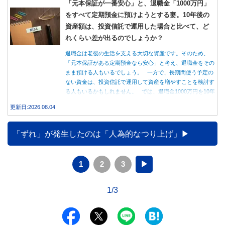
「元本保証が一番安心」と、退職金「1000万円」
をすべて定期預金に預けようとする妻。10年後の
資産額は、投資信託で運用した場合と比べて、ど
れくらい差が出るのでしょうか？
退職金は老後の生活を支える大切な資産です。そのため、
「元本保証がある定期預金なら安心」と考え、退職金をその
まま預ける人もいるでしょう。 一方で、長期間使う予定の
ない資金は、投資信託で運用して資産を増やすことを検討す
る人もいるかもしれません。 では、退職金1000万円を10年
間運用した場合、定期預金と投資信託では資産額にどれくら
更新日:2026.08.04
い差が生まれるのでしょうか。本記事では、それぞれの特徴
を紹介するとともに、10年間運用した場合の資産額をシミュ
レーションします。
「ずれ」が発生したのは「人為的なつり上げ」
1
2
3
▶
1/3