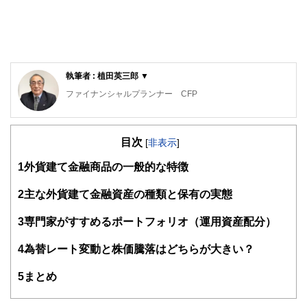
執筆者 : 植田英三郎 ▼
ファイナンシャルプランナー CFP
家電メーカーに３７年間勤務後、MBA・CFPファイナンシャ
ルプランナー・福祉住環境コーディネーター等の資格を取
目次
得。大阪府立職業訓練校で非常勤講師（2018/3まで）、
[
非表示
]
2014年ウエダFPオフィスを設立し、事業継続中。NPO法人
1
外貨建て金融商品の一般的な特徴
の事務局長として介護施設でのボランティア活動のコーディ
ネートを担当。日本FP協会兵庫支部幹事として活動中。
2
主な外貨建て金融資産の種類と保有の実態
3
専門家がすすめるポートフォリオ（運用資産配分）
4
為替レート変動と株価騰落はどちらが大きい？
5
まとめ