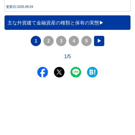
間運用した場合、定期預金と投資信託では資産額にどれくら
更新日:2026.08.04
い差が生まれるのでしょうか。本記事では、それぞれの特徴
を紹介するとともに、10年間運用した場合の資産額をシミュ
レーションします。
主な外貨建て金融資産の種類と保有の実態
1
2
3
4
5
▶
1/5