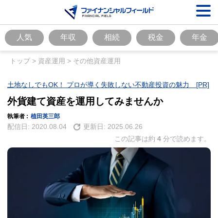
人気
年収
相続
税金
年金
トップ
>
資産運用
>
その他資産運用
土地なしでもOK！ プロが導く失敗しない不動産投資の魅力 [PR]
外貨建て資産を運用してみませんか
執筆者 :
植田英三郎
配信日:
2020.08.04
更新日:
2025.06.26
この記事は約
4
分で読めます。