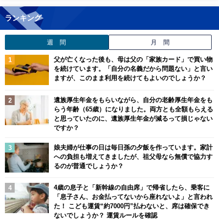
ランキング
週 間
月 間
父が亡くなった後も、母は父の「家族カード」で買い物
を続けています。「自分の名義だから問題ない」と言い
ますが、このまま利用を続けてもよいのでしょうか？
遺族厚生年金をもらいながら、自分の老齢厚生年金をも
らう年齢（65歳）になりました。両方とも全額もらえる
と思っていたのに、遺族厚生年金が減るって損じゃない
ですか？
娘夫婦が仕事の日は毎日孫の夕飯を作っています。家計
への負担も増えてきましたが、祖父母なら無償で協力す
るのが普通でしょうか？
4歳の息子と「新幹線の自由席」で帰省したら、乗客に
「息子さん、お金払ってないから座れないよ」と言われ
た！ こども運賃“約7000円”払わないと、席は確保でき
ないでしょうか？ 運賃ルールを確認