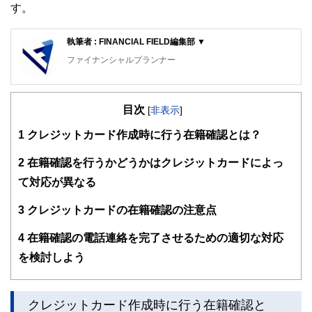
す。
執筆者 : FINANCIAL FIELD編集部 ▼
ファイナンシャルプランナー
FinancialField編集部は、金融、経済に関する記事を、日々
の暮らしにどのような影響を与えるかという視点で、お金の
目次
知識がない方でも理解できるようわかりやすく発信していま
[
非表示
]
す。
1
クレジットカード作成時に行う在籍確認とは？
編集部のメンバーは、ファイナンシャルプランナーの資格取
得者を中心に「お金や暮らし」に関する書籍・雑誌の編集経
2
在籍確認を行うかどうかはクレジットカードによっ
験者で構成され、企画立案から記事掲載まですべての工程に
て対応が異なる
関わることで、読者目線のコンテンツを追求しています。
FinancialFieldの特徴は、ファイナンシャルプランナー、弁
3
クレジットカードの在籍確認の注意点
護士、税理士、宅地建物取引士、相続診断士、住宅ローンア
ドバイザー、DCプランナー、公認会計士、社会保険労務
4
在籍確認の電話連絡を完了させるための適切な対応
士、行政書士、投資アナリスト、キャリアコンサルタントな
を検討しよう
ど150名以上の有資格者を執筆者・監修者として迎え、むず
かしく感じられる年金や税金、相続、保険、ローンなどの話
をわかりやすく発信している点です。
クレジットカード作成時に行う在籍確認と
このように編集経験豊富なメンバーと金融や経済に精通した