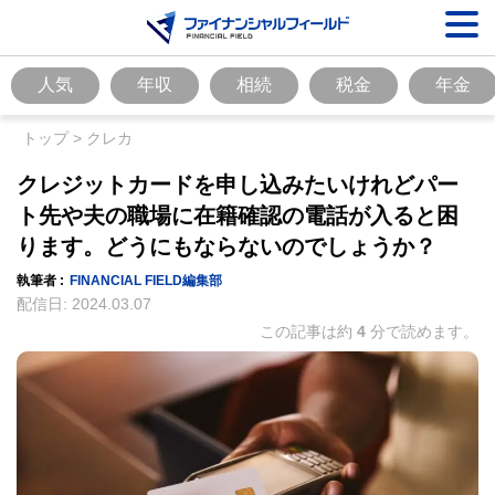
人気
年収
相続
税金
年金
トップ
>
クレカ
クレジットカードを申し込みたいけれどパー
ト先や夫の職場に在籍確認の電話が入ると困
ります。どうにもならないのでしょうか？
執筆者 :
FINANCIAL FIELD編集部
配信日:
2024.03.07
この記事は約
4
分で読めます。