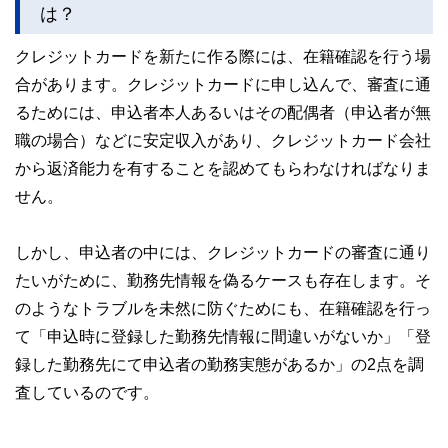
執筆者・監修者による執筆体制を築くことで、内容のわかり
は？
やすさはもちろんのこと、読み応えのあるコンテンツと確か
な情報発信を実現しています。
クレジットカードを新たに作る際には、在籍確認を行う場
私たちは、快適でより良い生活のアイデアを提供するお金の
合があります。クレジットカードに申し込んで、審査に通
コンシェルジュを目指します。
るためには、申込者本人あるいはその配偶者（申込者が無
職の場合）などに安定収入があり、クレジットカード会社
から返済能力を有することを認めてもらわなければなりま
せん。
しかし、申込者の中には、クレジットカードの審査に通り
たいがために、勤務先情報を偽るケースも存在します。そ
のようなトラブルを未然に防ぐためにも、在籍確認を行っ
て「申込時に登録した勤務先情報に間違いがないか」「登
録した勤務先にて申込者の勤務実態があるか」の2点を調
査しているのです。