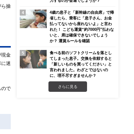
力するのが普通でしょうか？
がら操
4歳の息子と「新幹線の自由席」で帰
省したら、乗客に「息子さん、お金
払ってないから座れないよ」と言わ
れた！ こども運賃“約7000円”払わな
いと、席は確保できないでしょう
か？ 運賃ルールを確認
食べる前のソフトクリームを落とし
が現金
てしまった息子。交換を依頼すると
車に迷
「新しいものを買ってください」と
言われました。わざとではないの
に、理不尽すぎませんか？
さらに見る
もので