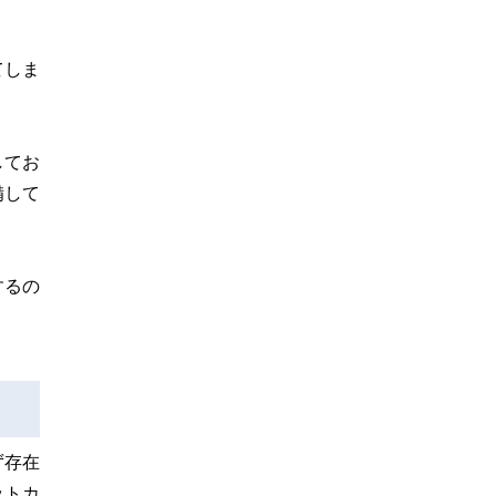
てしま
してお
備して
するの
ず存在
ットカ