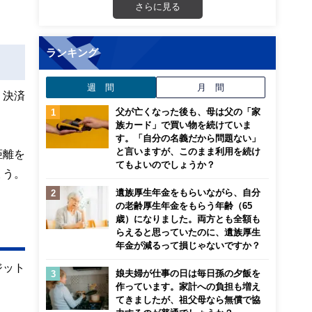
さらに見る
ランキング
週 間
月 間
、決済
父が亡くなった後も、母は父の「家
族カード」で買い物を続けていま
す。「自分の名義だから問題ない」
と言いますが、このまま利用を続け
距離を
てもよいのでしょうか？
ょう。
遺族厚生年金をもらいながら、自分
の老齢厚生年金をもらう年齢（65
歳）になりました。両方とも全額も
らえると思っていたのに、遺族厚生
年金が減るって損じゃないですか？
ジット
娘夫婦が仕事の日は毎日孫の夕飯を
作っています。家計への負担も増え
てきましたが、祖父母なら無償で協