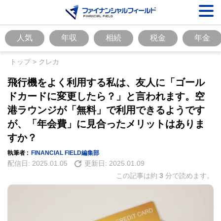
人気
年収
相続
税金
年金
トップ
>
クレカ
飛行機をよく利用する私は、友人に「ゴール
ドカードに変更したら？」と言われます。空
港ラウンジが「無料」で利用できるようです
が、「年会費」に見合ったメリットはありま
すか？
執筆者 :
FINANCIAL FIELD編集部
配信日:
2025.01.05
更新日:
2025.01.09
この記事は約
3
分で読めます。