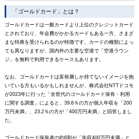
かしく感じられる年金や税金、相続、保険、ローンなどの話
をわかりやすく発信している点です。
「ゴールドカード」とは？
このように編集経験豊富なメンバーと金融や経済に精通した
ゴールドカードは一般カードより上位のクレジットカード
執筆者・監修者による執筆体制を築くことで、内容のわかり
やすさはもちろんのこと、読み応えのあるコンテンツと確か
とされており、年会費がかかるカードもある一方、さまざ
な情報発信を実現しています。
まな特典を受けられるのが特徴です。カードの種類によっ
私たちは、快適でより良い生活のアイデアを提供するお金の
ても異なりますが、国内外の主要な空港で「空港ラウン
コンシェルジュを目指します。
ジ」を無料で利用できるケースもあります。
なお、ゴールドカードは富裕層しか持てないイメージを抱
いている方もいるかもしれませんが、株式会社NTTドコモ
が2023年に行った「全世代のゴールドカード保有・利用
に関する調査」によると、39.6％の方が個人年収を「200
万円未満」、23.2％の方が「400万円未満」と回答しまし
た。
ゴールドカード保有者の約6割が「年収400万円未満」と