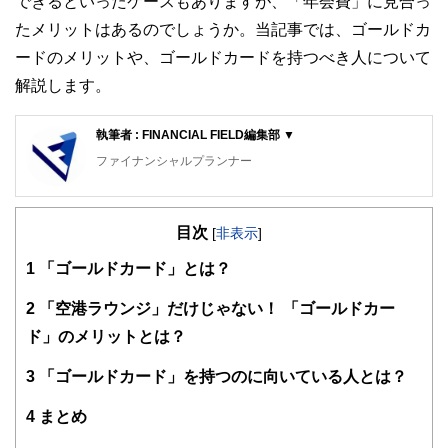
できるといったケースもありますが、「年会費」に見合っ
たメリットはあるのでしょうか。当記事では、ゴールドカ
ードのメリットや、ゴールドカードを持つべき人について
解説します。
執筆者 : FINANCIAL FIELD編集部 ▼
ファイナンシャルプランナー
FinancialField編集部は、金融、経済に関する記事を、日々
の暮らしにどのような影響を与えるかという視点で、お金の
目次
知識がない方でも理解できるようわかりやすく発信していま
[
非表示
]
す。
1
「ゴールドカード」とは？
編集部のメンバーは、ファイナンシャルプランナーの資格取
得者を中心に「お金や暮らし」に関する書籍・雑誌の編集経
2
「空港ラウンジ」だけじゃない！ 「ゴールドカー
験者で構成され、企画立案から記事掲載まですべての工程に
ド」のメリットとは？
関わることで、読者目線のコンテンツを追求しています。
FinancialFieldの特徴は、ファイナンシャルプランナー、弁
3
「ゴールドカード」を持つのに向いている人とは？
護士、税理士、宅地建物取引士、相続診断士、住宅ローンア
ドバイザー、DCプランナー、公認会計士、社会保険労務
4
まとめ
士、行政書士、投資アナリスト、キャリアコンサルタントな
ど150名以上の有資格者を執筆者・監修者として迎え、むず