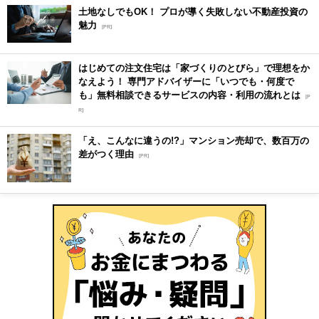
土地なしでもOK！ プロが導く失敗しない不動産投資の
魅力
[PR]
はじめての注文住宅は「家づくりのとびら」で理想をか
なえよう！ 専門アドバイザーに「いつでも・何度で
も」無料相談できるサービスの内容・利用の流れとは
[P
R]
「え、こんなに違うの!?」マンション売却で、数百万の
差がつく理由
[PR]