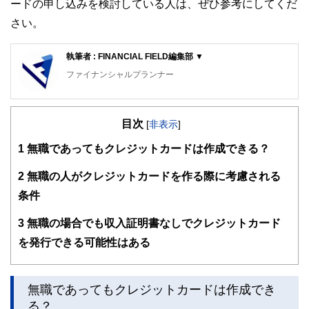
ードの申し込みを検討している人は、ぜひ参考にしてくだ
さい。
執筆者 : FINANCIAL FIELD編集部 ▼
ファイナンシャルプランナー
FinancialField編集部は、金融、経済に関する記事を、日々
の暮らしにどのような影響を与えるかという視点で、お金の
目次
知識がない方でも理解できるようわかりやすく発信していま
[
非表示
]
す。
1
無職であってもクレジットカードは作成できる？
編集部のメンバーは、ファイナンシャルプランナーの資格取
得者を中心に「お金や暮らし」に関する書籍・雑誌の編集経
2
無職の人がクレジットカードを作る際に考慮される
験者で構成され、企画立案から記事掲載まですべての工程に
条件
関わることで、読者目線のコンテンツを追求しています。
FinancialFieldの特徴は、ファイナンシャルプランナー、弁
3
無職の場合でも収入証明書なしでクレジットカード
護士、税理士、宅地建物取引士、相続診断士、住宅ローンア
を発行できる可能性はある
ドバイザー、DCプランナー、公認会計士、社会保険労務
士、行政書士、投資アナリスト、キャリアコンサルタントな
ど150名以上の有資格者を執筆者・監修者として迎え、むず
かしく感じられる年金や税金、相続、保険、ローンなどの話
無職であってもクレジットカードは作成でき
をわかりやすく発信している点です。
る？