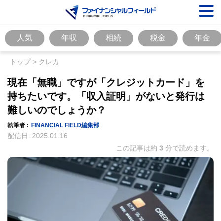
人気
年収
相続
税金
年金
トップ
>
クレカ
現在「無職」ですが「クレジットカード」を
持ちたいです。「収入証明」がないと発行は
難しいのでしょうか？
執筆者 :
FINANCIAL FIELD編集部
配信日:
2025.01.16
この記事は約
3
分で読めます。