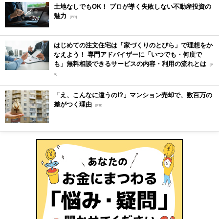
土地なしでもOK！ プロが導く失敗しない不動産投資の
魅力
[PR]
はじめての注文住宅は「家づくりのとびら」で理想をか
なえよう！ 専門アドバイザーに「いつでも・何度で
も」無料相談できるサービスの内容・利用の流れとは
[P
R]
「え、こんなに違うの!?」マンション売却で、数百万の
差がつく理由
[PR]