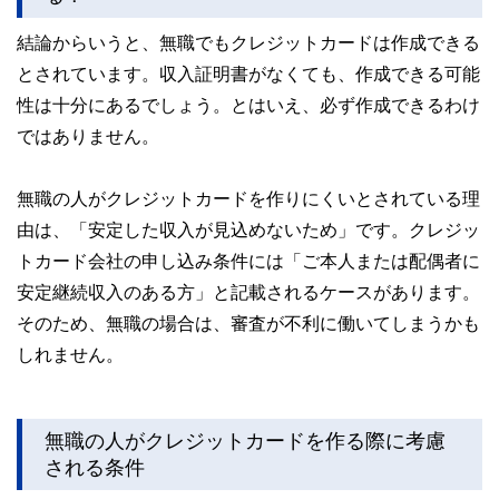
このように編集経験豊富なメンバーと金融や経済に精通した
執筆者・監修者による執筆体制を築くことで、内容のわかり
結論からいうと、無職でもクレジットカードは作成できる
やすさはもちろんのこと、読み応えのあるコンテンツと確か
とされています。収入証明書がなくても、作成できる可能
な情報発信を実現しています。
性は十分にあるでしょう。とはいえ、必ず作成できるわけ
私たちは、快適でより良い生活のアイデアを提供するお金の
コンシェルジュを目指します。
ではありません。
無職の人がクレジットカードを作りにくいとされている理
由は、「安定した収入が見込めないため」です。クレジッ
トカード会社の申し込み条件には「ご本人または配偶者に
安定継続収入のある方」と記載されるケースがあります。
そのため、無職の場合は、審査が不利に働いてしまうかも
しれません。
無職の人がクレジットカードを作る際に考慮
される条件