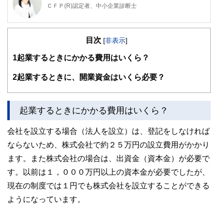
ＣＦＰ(R)認定者、中小企業診断士
アットハーモニーマネジメントオフィス代表
栃木県出身。横浜国立大学卒業後、銀行、IT企業、監査法人
目次
を経て独立。個別相談、セミナー講師、本やコラムの執筆等
[
非表示
]
を行う。
1
起業するときにかかる費用はいくら？
自身の子育て経験を踏まえて、明日の子どもたちが希望を持
って暮らせる社会の実現を願い、金融経済教育に取り組んで
いる。
2
起業するときに、開業資金はいくら必要？
また女性の起業，事業承継を中心に経営サポートを行い、大
学では経営学や消費生活論の講義を担当している。
起業するときにかかる費用はいくら？
https://www.atharmony-office.jp/
会社を設立する場合（法人を設立）は、登記をしなければ
ならないため、株式会社で約２５万円の設立費用がかかり
ます。また株式会社の場合は、出資金（資本金）が必要で
す。以前は１，０００万円以上の資本金が必要でしたが、
現在の制度では１円でも株式会社を設立することができる
ようになっています。