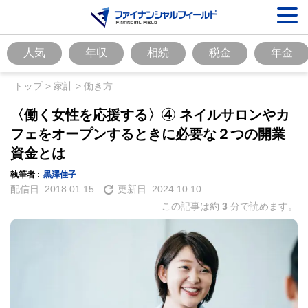
人気
年収
相続
税金
年金
トップ
>
家計
>
働き方
〈働く女性を応援する〉④ ネイルサロンやカ
フェをオープンするときに必要な２つの開業
資金とは
執筆者 :
黒澤佳子
配信日:
2018.01.15
更新日:
2024.10.10
この記事は約
3
分で読めます。