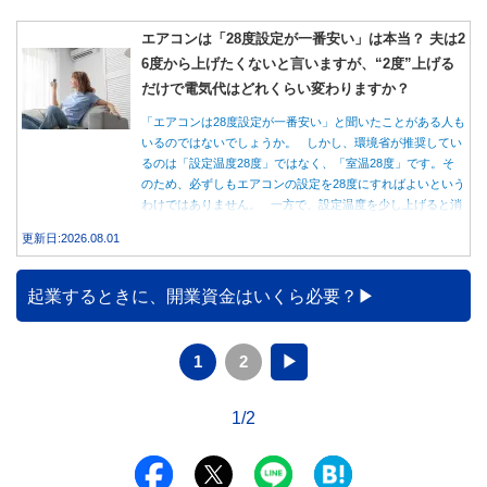
エアコンは「28度設定が一番安い」は本当？ 夫は2
6度から上げたくないと言いますが、“2度”上げる
だけで電気代はどれくらい変わりますか？
「エアコンは28度設定が一番安い」と聞いたことがある人も
いるのではないでしょうか。 しかし、環境省が推奨してい
るのは「設定温度28度」ではなく、「室温28度」です。そ
のため、必ずしもエアコンの設定を28度にすればよいという
わけではありません。 一方で、設定温度を少し上げると消
費電力が減り、電気代の節約につながる可能性があることも
更新日:2026.08.01
事実です。では、26度から28度へ2度上げた場合、電気代は
どれくらい変わるのでしょうか。 本記事では、公的機関の
データをもとに、節約効果の目安と快適に過ごすためのポイ
起業するときに、開業資金はいくら必要？
ントを分かりやすく解説します。
1
2
▶
1/2