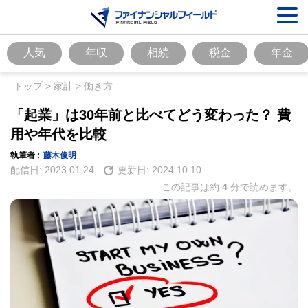
人気
年収
相続
税金
年金
トップ
>
家計
>
働き方
「起業」は30年前と比べてどう変わった？ 費
用や年代を比較
執筆者 :
藤木俊明
配信日:
2023.01.24
更新日:
2024.10.10
この記事は約
4
分で読めます。