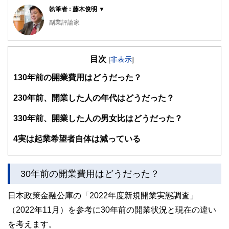
執筆者 : 藤木俊明 ▼
副業評論家
明治大学リバティアカデミー講師
ビジネスコンテンツ制作の有限会社ガーデンシティ・プラン
目次
ニングを28年間経営。その実績から明治大学リバティアカデ
[
非表示
]
ミーでライティングの講師をつとめています。7年前から
1
30年前の開業費用はどうだった？
「ローリスク独立」の執筆活動をはじめ、副業・起業関連の
記事を夕刊フジ、東洋経済などに寄稿しています。副業解禁
時代を迎え、「収入の多角化」こそほんとうの働き方改革だ
2
30年前、開業した人の年代はどうだった？
と考えています。
3
30年前、開業した人の男女比はどうだった？
4
実は起業希望者自体は減っている
30年前の開業費用はどうだった？
日本政策金融公庫の「2022年度新規開業実態調査」
（2022年11月）を参考に30年前の開業状況と現在の違い
を考えます。