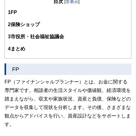
目次
知識がない方でも理解できるようわかりやすく発信していま
[
非表示
]
す。
1
FP
編集部のメンバーは、ファイナンシャルプランナーの資格取
得者を中心に「お金や暮らし」に関する書籍・雑誌の編集経
2
保険ショップ
験者で構成され、企画立案から記事掲載まですべての工程に
関わることで、読者目線のコンテンツを追求しています。
3
市役所・社会福祉協議会
FinancialFieldの特徴は、ファイナンシャルプランナー、弁
4
まとめ
護士、税理士、宅地建物取引士、相続診断士、住宅ローンア
ドバイザー、DCプランナー、公認会計士、社会保険労務
士、行政書士、投資アナリスト、キャリアコンサルタントな
ど150名以上の有資格者を執筆者・監修者として迎え、むず
FP
かしく感じられる年金や税金、相続、保険、ローンなどの話
をわかりやすく発信している点です。
FP（ファイナンシャルプランナー）とは、お金に関する
このように編集経験豊富なメンバーと金融や経済に精通した
専門家です。相談者の生活スタイルや価値観、経済環境を
執筆者・監修者による執筆体制を築くことで、内容のわかり
やすさはもちろんのこと、読み応えのあるコンテンツと確か
踏まえながら、収支や家族状況、資産と負債、保険などの
な情報発信を実現しています。
データを収集して現状を分析します。その後、さまざまな
私たちは、快適でより良い生活のアイデアを提供するお金の
観点からアドバイスを行い、資産設計などをサポートしま
コンシェルジュを目指します。
す。