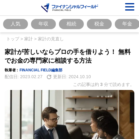
人気
年収
相続
税金
年金
トップ
>
家計
>
家計の見直し
家計が苦しいならプロの手を借りよう！ 無料
でお金の専門家に相談する方法
執筆者 :
FINANCIAL FIELD編集部
配信日:
2023.02.27
更新日:
2024.10.10
この記事は約
3
分で読めます。