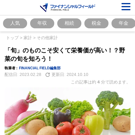
人気
年収
相続
税金
年金
トップ
>
家計
>
その他家計
「旬」のものこそ安くて栄養価が高い！？野
菜の旬を知ろう！
執筆者 :
FINANCIAL FIELD編集部
配信日:
2023.02.28
更新日:
2024.10.10
この記事は約
4
分で読めます。