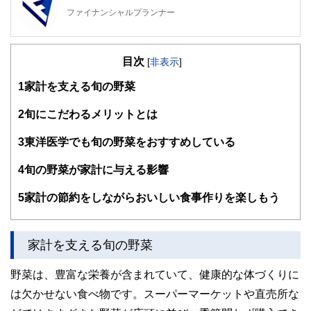
ファイナンシャルプランナー
FinancialField編集部は、金融、経済に関する記事を、日々
の暮らしにどのような影響を与えるかという視点で、お金の
目次
知識がない方でも理解できるようわかりやすく発信していま
[
非表示
]
す。
1
家計を支える旬の野菜
編集部のメンバーは、ファイナンシャルプランナーの資格取
得者を中心に「お金や暮らし」に関する書籍・雑誌の編集経
2
旬にこだわるメリットとは
験者で構成され、企画立案から記事掲載まですべての工程に
関わることで、読者目線のコンテンツを追求しています。
3
東洋医学でも旬の野菜をおすすめしている
FinancialFieldの特徴は、ファイナンシャルプランナー、弁
4
旬の野菜が家計に与える影響
護士、税理士、宅地建物取引士、相続診断士、住宅ローンア
ドバイザー、DCプランナー、公認会計士、社会保険労務
士、行政書士、投資アナリスト、キャリアコンサルタントな
5
家計の節約をしながらおいしい食事作りを楽しもう
ど150名以上の有資格者を執筆者・監修者として迎え、むず
かしく感じられる年金や税金、相続、保険、ローンなどの話
をわかりやすく発信している点です。
家計を支える旬の野菜
このように編集経験豊富なメンバーと金融や経済に精通した
執筆者・監修者による執筆体制を築くことで、内容のわかり
野菜は、豊富な栄養が含まれていて、健康的な体づくりに
やすさはもちろんのこと、読み応えのあるコンテンツと確か
は欠かせない食べ物です。スーパーマーケットや直売所な
な情報発信を実現しています。