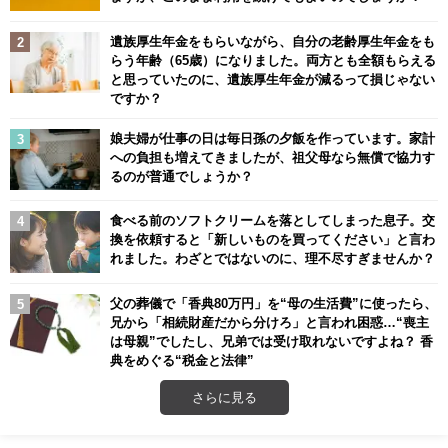
遺族厚生年金をもらいながら、自分の老齢厚生年金をも
らう年齢（65歳）になりました。両方とも全額もらえる
と思っていたのに、遺族厚生年金が減るって損じゃない
ですか？
娘夫婦が仕事の日は毎日孫の夕飯を作っています。家計
への負担も増えてきましたが、祖父母なら無償で協力す
るのが普通でしょうか？
食べる前のソフトクリームを落としてしまった息子。交
換を依頼すると「新しいものを買ってください」と言わ
れました。わざとではないのに、理不尽すぎませんか？
父の葬儀で「香典80万円」を“母の生活費”に使ったら、
兄から「相続財産だから分けろ」と言われ困惑…“喪主
は母親”でしたし、兄弟では受け取れないですよね？ 香
典をめぐる“税金と法律”
さらに見る