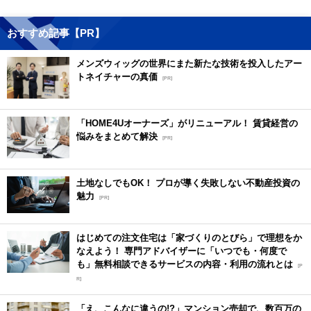
おすすめ記事【PR】
メンズウィッグの世界にまた新たな技術を投入したアー
トネイチャーの真価
[PR]
「HOME4Uオーナーズ」がリニューアル！ 賃貸経営の
悩みをまとめて解決
[PR]
土地なしでもOK！ プロが導く失敗しない不動産投資の
魅力
[PR]
はじめての注文住宅は「家づくりのとびら」で理想をか
なえよう！ 専門アドバイザーに「いつでも・何度で
も」無料相談できるサービスの内容・利用の流れとは
[P
R]
「え、こんなに違うの!?」マンション売却で、数百万の