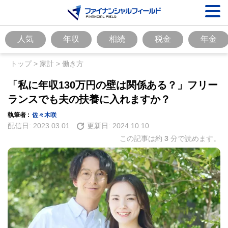
人気
年収
相続
税金
年金
トップ
>
家計
>
働き方
「私に年収130万円の壁は関係ある？」フリー
ランスでも夫の扶養に入れますか？
執筆者 :
佐々木咲
配信日:
2023.03.01
更新日:
2024.10.10
この記事は約
3
分で読めます。