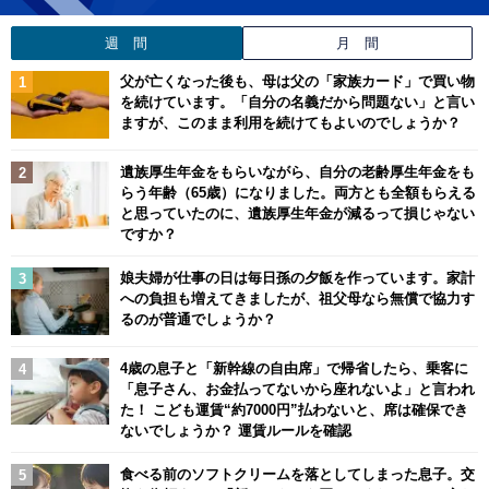
週 間
月 間
父が亡くなった後も、母は父の「家族カード」で買い物
を続けています。「自分の名義だから問題ない」と言い
ますが、このまま利用を続けてもよいのでしょうか？
遺族厚生年金をもらいながら、自分の老齢厚生年金をも
らう年齢（65歳）になりました。両方とも全額もらえる
と思っていたのに、遺族厚生年金が減るって損じゃない
ですか？
娘夫婦が仕事の日は毎日孫の夕飯を作っています。家計
への負担も増えてきましたが、祖父母なら無償で協力す
るのが普通でしょうか？
4歳の息子と「新幹線の自由席」で帰省したら、乗客に
「息子さん、お金払ってないから座れないよ」と言われ
た！ こども運賃“約7000円”払わないと、席は確保でき
ないでしょうか？ 運賃ルールを確認
食べる前のソフトクリームを落としてしまった息子。交