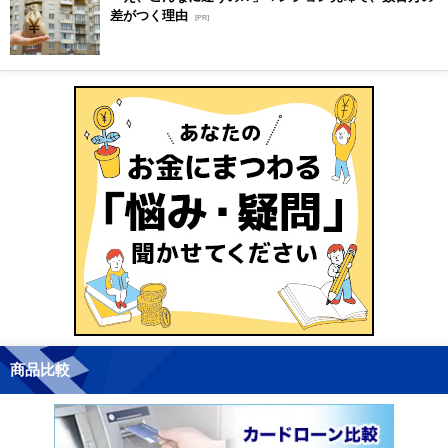
差がつく理由
[PR]
商品比較