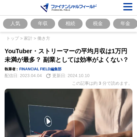
人気
年収
相続
税金
年金
トップ
>
家計
>
働き方
YouTuber・ストリーマーの平均月収は1万円
未満が最多？ 副業としては効率がよくない？
執筆者 :
FINANCIAL FIELD編集部
配信日:
2023.04.04
更新日:
2024.10.10
この記事は約
3
分で読めます。