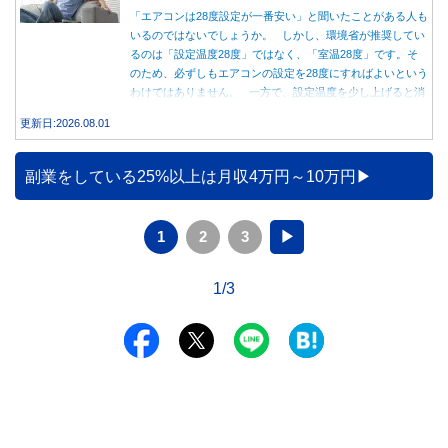
「エアコンは28度設定が一番安い」と聞いたことがある人も
いるのではないでしょうか。 しかし、環境省が推奨してい
るのは「設定温度28度」ではなく、「室温28度」です。そ
のため、必ずしもエアコンの設定を28度にすればよいという
わけではありません。 一方で、設定温度を少し上げると消
費電力が減り、電気代の節約につながる可能性があることも
更新日:2026.08.01
事実です。では、26度から28度へ2度上げた場合、電気代は
どれくらい変わるのでしょうか。 本記事では、公的機関の
データをもとに、節約効果の目安と快適に過ごすためのポイ
副業をしている25%以上は月収4万円～10万円
ントを分かりやすく解説します。
1
2
3
▶
1/3