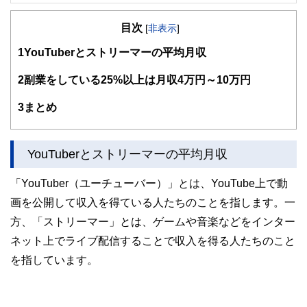
FinancialField編集部は、金融、経済に関する記事を、日々
の暮らしにどのような影響を与えるかという視点で、お金の
目次
知識がない方でも理解できるようわかりやすく発信していま
[
非表示
]
す。
1
YouTuberとストリーマーの平均月収
編集部のメンバーは、ファイナンシャルプランナーの資格取
得者を中心に「お金や暮らし」に関する書籍・雑誌の編集経
2
副業をしている25%以上は月収4万円～10万円
験者で構成され、企画立案から記事掲載まですべての工程に
関わることで、読者目線のコンテンツを追求しています。
3
まとめ
FinancialFieldの特徴は、ファイナンシャルプランナー、弁
護士、税理士、宅地建物取引士、相続診断士、住宅ローンア
ドバイザー、DCプランナー、公認会計士、社会保険労務
YouTuberとストリーマーの平均月収
士、行政書士、投資アナリスト、キャリアコンサルタントな
ど150名以上の有資格者を執筆者・監修者として迎え、むず
「YouTuber（ユーチューバー）」とは、YouTube上で動
かしく感じられる年金や税金、相続、保険、ローンなどの話
をわかりやすく発信している点です。
画を公開して収入を得ている人たちのことを指します。一
方、「ストリーマー」とは、ゲームや音楽などをインター
このように編集経験豊富なメンバーと金融や経済に精通した
執筆者・監修者による執筆体制を築くことで、内容のわかり
ネット上でライブ配信することで収入を得る人たちのこと
やすさはもちろんのこと、読み応えのあるコンテンツと確か
な情報発信を実現しています。
を指しています。
私たちは、快適でより良い生活のアイデアを提供するお金の
コンシェルジュを目指します。