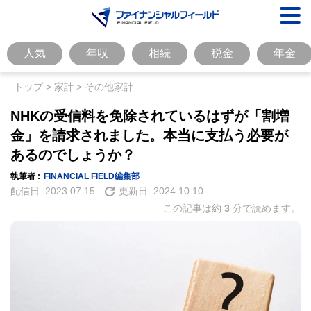
人気
年収
相続
税金
年金
トップ
>
家計
>
その他家計
NHKの受信料を免除されているはずが「割増
金」を請求されました。本当に支払う必要が
あるのでしょうか？
執筆者 :
FINANCIAL FIELD編集部
配信日:
2023.07.15
更新日:
2024.10.10
この記事は約
3
分で読めます。