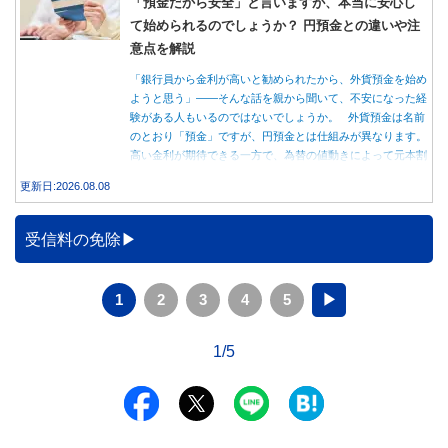
「預金だから安全」と言いますが、本当に安心し
て始められるのでしょうか？ 円預金との違いや注
意点を解説
「銀行員から金利が高いと勧められたから、外貨預金を始め
ようと思う」――そんな話を親から聞いて、不安になった経
験がある人もいるのではないでしょうか。 外貨預金は名前
のとおり「預金」ですが、円預金とは仕組みが異なります。
高い金利が期待できる一方で、為替の値動きによって元本割
れする可能性もあります。 この記事では、外貨預金の仕組
更新日:2026.08.08
みや円預金との違い、始める前に知っておきたい注意点を分
かりやすく解説します。
受信料の免除
1
2
3
4
5
▶
1/5