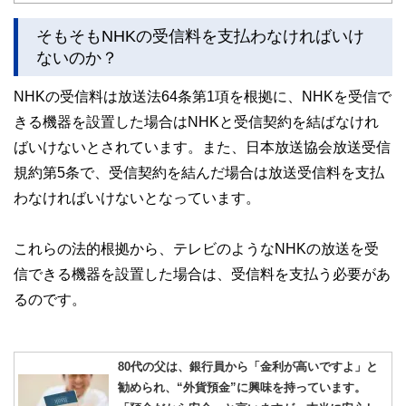
このように編集経験豊富なメンバーと金融や経済に精通した
執筆者・監修者による執筆体制を築くことで、内容のわかり
そもそもNHKの受信料を支払わなければいけ
やすさはもちろんのこと、読み応えのあるコンテンツと確か
な情報発信を実現しています。
ないのか？
私たちは、快適でより良い生活のアイデアを提供するお金の
NHKの受信料は放送法64条第1項を根拠に、NHKを受信で
コンシェルジュを目指します。
きる機器を設置した場合はNHKと受信契約を結ばなけれ
ばいけないとされています。また、日本放送協会放送受信
規約第5条で、受信契約を結んだ場合は放送受信料を支払
わなければいけないとなっています。
これらの法的根拠から、テレビのようなNHKの放送を受
信できる機器を設置した場合は、受信料を支払う必要があ
るのです。
80代の父は、銀行員から「金利が高いですよ」と
勧められ、“外貨預金”に興味を持っています。