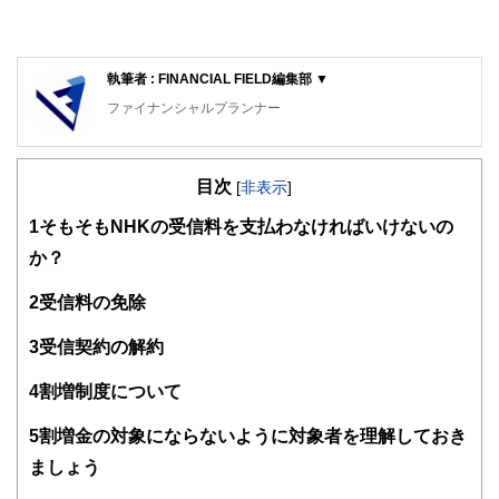
執筆者 : FINANCIAL FIELD編集部 ▼
ファイナンシャルプランナー
FinancialField編集部は、金融、経済に関する記事を、日々
の暮らしにどのような影響を与えるかという視点で、お金の
目次
知識がない方でも理解できるようわかりやすく発信していま
[
非表示
]
す。
1
そもそもNHKの受信料を支払わなければいけないの
編集部のメンバーは、ファイナンシャルプランナーの資格取
か？
得者を中心に「お金や暮らし」に関する書籍・雑誌の編集経
験者で構成され、企画立案から記事掲載まですべての工程に
2
受信料の免除
関わることで、読者目線のコンテンツを追求しています。
FinancialFieldの特徴は、ファイナンシャルプランナー、弁
3
受信契約の解約
護士、税理士、宅地建物取引士、相続診断士、住宅ローンア
ドバイザー、DCプランナー、公認会計士、社会保険労務
4
割増制度について
士、行政書士、投資アナリスト、キャリアコンサルタントな
ど150名以上の有資格者を執筆者・監修者として迎え、むず
5
割増金の対象にならないように対象者を理解しておき
かしく感じられる年金や税金、相続、保険、ローンなどの話
をわかりやすく発信している点です。
ましょう