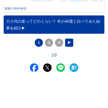
わけではありません。 一方で、設定温度を少し上げると消
費電力が減り、電気代の節約につながる可能性があることも
更新日:2026.08.01
事実です。では、26度から28度へ2度上げた場合、電気代は
どれくらい変わるのでしょうか。 本記事では、公的機関の
データをもとに、節約効果の目安と快適に過ごすためのポイ
ガス代の差ってどのくらい？ 冬の40度と比べてみた結
ントを分かりやすく解説します。
果を紹介
1
2
3
▶
1/3