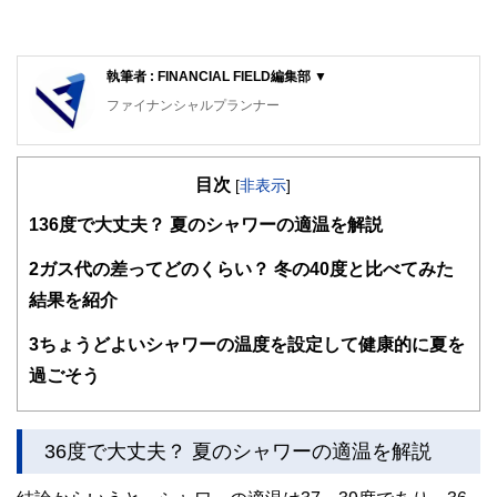
執筆者 : FINANCIAL FIELD編集部 ▼
ファイナンシャルプランナー
FinancialField編集部は、金融、経済に関する記事を、日々
の暮らしにどのような影響を与えるかという視点で、お金の
目次
知識がない方でも理解できるようわかりやすく発信していま
[
非表示
]
す。
1
36度で大丈夫？ 夏のシャワーの適温を解説
編集部のメンバーは、ファイナンシャルプランナーの資格取
得者を中心に「お金や暮らし」に関する書籍・雑誌の編集経
2
ガス代の差ってどのくらい？ 冬の40度と比べてみた
験者で構成され、企画立案から記事掲載まですべての工程に
結果を紹介
関わることで、読者目線のコンテンツを追求しています。
FinancialFieldの特徴は、ファイナンシャルプランナー、弁
3
ちょうどよいシャワーの温度を設定して健康的に夏を
護士、税理士、宅地建物取引士、相続診断士、住宅ローンア
過ごそう
ドバイザー、DCプランナー、公認会計士、社会保険労務
士、行政書士、投資アナリスト、キャリアコンサルタントな
ど150名以上の有資格者を執筆者・監修者として迎え、むず
かしく感じられる年金や税金、相続、保険、ローンなどの話
36度で大丈夫？ 夏のシャワーの適温を解説
をわかりやすく発信している点です。
このように編集経験豊富なメンバーと金融や経済に精通した