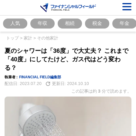
人気
年収
相続
税金
年金
トップ
>
家計
>
その他家計
夏のシャワーは「36度」で大丈夫？ これまで
「40度」にしてたけど、ガス代はどう変わ
る？
執筆者 :
FINANCIAL FIELD編集部
配信日:
2023.07.20
更新日:
2024.10.10
この記事は約
3
分で読めます。