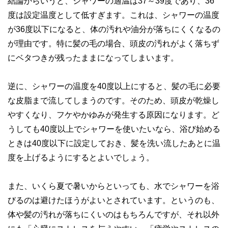
結論からいうと、シャワーの適温は37～39度であり、36
執筆者・監修者による執筆体制を築くことで、内容のわかり
度は設定温度として低すぎます。これは、シャワーの温度
やすさはもちろんのこと、読み応えのあるコンテンツと確か
な情報発信を実現しています。
が36度以下になると、体の汚れや油分が落ちにくくなるの
が理由です。特に髪の毛の場合、頭皮の汚れがよく落ちず
私たちは、快適でより良い生活のアイデアを提供するお金の
コンシェルジュを目指します。
にベタつきが残ったままになってしまいます。
逆に、シャワーの温度を40度以上にすると、髪の毛に必要
な皮脂まで流してしまうのです。そのため、頭皮が乾燥し
やすくなり、フケやかゆみが発生する原因になります。ど
うしても40度以上でシャワーを使いたいなら、浴び始める
ときは40度以下に設定しておき、髪を洗い流したあとに温
度を上げるようにするとよいでしょう。
また、いくら夏で暑いからといっても、水でシャワーを浴
びるのは避けたほうがよいとされています。というのも、
体や髪の汚れが落ちにくいのはもちろんですが、それ以外