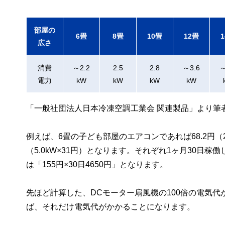
部屋の
6畳
8畳
10畳
12畳
広さ
消費
～2.2
2.5
2.8
～3.6
～
電力
kW
kW
kW
kW
「一般社団法人日本冷凍空調工業会 関連製品」より筆
例えば、6畳の子ども部屋のエアコンであれば68.2円（2
（5.0kW×31円）となります。それぞれ1ヶ月30日稼働
は「155円×30日4650円」となります。
先ほど計算した、DCモーター扇風機の100倍の電気
ば、それだけ電気代がかかることになります。