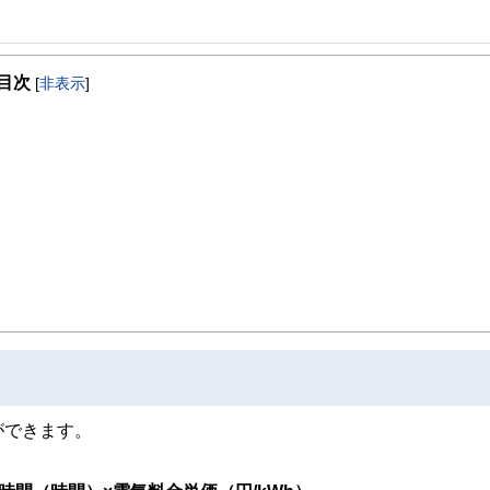
事を、日々の暮らしにどのような影響を与えるかという視点で、お金の知識がない方でも理
目次
[
非表示
]
取得者を中心に「お金や暮らし」に関する書籍・雑誌の編集経験者で構成され、企
線のコンテンツを追求しています。
ンナー、弁護士、税理士、宅地建物取引士、相続診断士、住宅ローンアドバイザー、DCプラ
スト、キャリアコンサルタントなど150名以上の有資格者を執筆者・監修者として
ンなどの話をわかりやすく発信している点です。
た執筆者・監修者による執筆体制を築くことで、内容のわかりやすさはもちろんの
ています。
のコンシェルジュを目指します。
ができます。