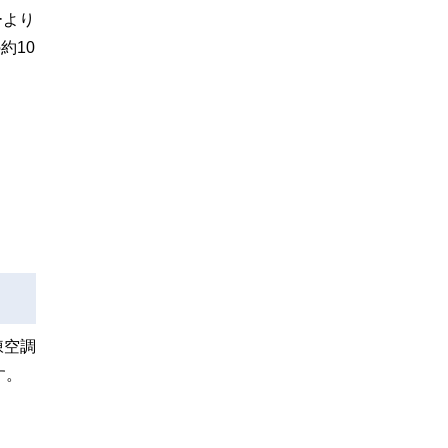
ーより
約10
と
凍空調
す。