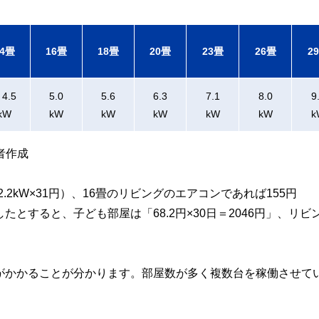
14畳
16畳
18畳
20畳
23畳
26畳
2
4.5
5.0
5.6
6.3
7.1
8.0
9
kW
kW
kW
kW
kW
kW
k
者作成
.2kW×31円）、16畳のリビングのエアコンであれば155円
したとすると、子ども部屋は「68.2円×30日＝2046円」、リビ
代がかかることが分かります。部屋数が多く複数台を稼働させて