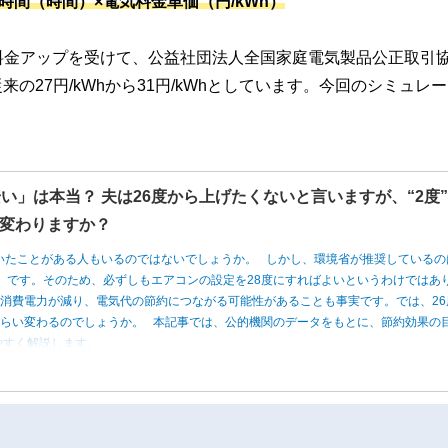
時間（時間）×電気料金単価（円/kWh）
料金アップを受けて、公益社団法人全国家庭電気製品公正取引
来の27円/kWhから31円/kWhとしています。今回のシミュレ
い」は本当？ 夫は26度から上げたくないと言いますが、“2度
変わりますか？
いたことがある人もいるのではないでしょうか。 しかし、環境省が推奨しているの
度」です。そのため、必ずしもエアコンの設定を28度にすればよいというわけではあ
消費電力が減り、電気代の節約につながる可能性があることも事実です。では、26
くらい変わるのでしょうか。 本記事では、公的機関のデータをもとに、節約効果の
やすく解説します。