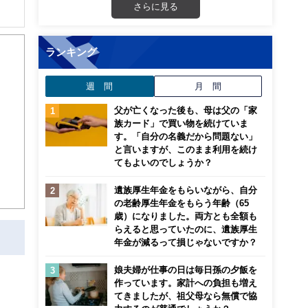
さらに見る
解でき
ランキング
画立
週 間
月 間
ンナ
父が亡くなった後も、母は父の「家
迎
族カード」で買い物を続けていま
す。「自分の名義だから問題ない」
こ
と言いますが、このまま利用を続け
てもよいのでしょうか？
遺族厚生年金をもらいながら、自分
の老齢厚生年金をもらう年齢（65
歳）になりました。両方とも全額も
らえると思っていたのに、遺族厚生
年金が減るって損じゃないですか？
娘夫婦が仕事の日は毎日孫の夕飯を
作っています。家計への負担も増え
てきましたが、祖父母なら無償で協