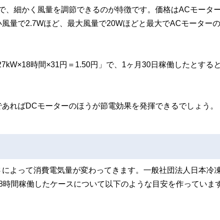
で、細かく風量を調節できるのが特徴です。価格はACモータ
量で2.7Wほど、最大風量で20Wほどと最大でACモーターの
7kW×18時間×31円＝1.50円」で、1ヶ月30日稼働したとする
であればDCモーターのほうが節電効果を発揮できるでしょう。
さによって消費電気量が変わってきます。一般社団法人日本冷
8時間稼働したケースについて以下のような目安を作っていま