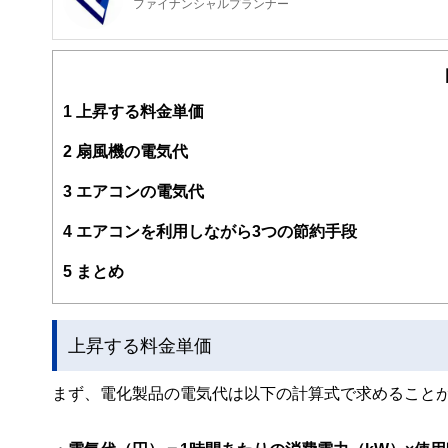
ファイナンシャルプランナー
FinancialField編集部は、金融、経済に関する記
るようわかりやすく発信しています。
編集部のメンバーは、ファイナンシャルプランナーの資格
案から記事掲載まですべての工程に関わることで、読者目
1
上昇する料金単価
FinancialFieldの特徴は、ファイナンシャルプラ
2
扇風機の電気代
ー、公認会計士、社会保険労務士、行政書士、投資アナリ
え、むずかしく感じられる年金や税金、相続、保険、ロー
3
エアコンの電気代
このように編集経験豊富なメンバーと金融や経済に精通し
4
エアコンを利用しながら3つの節約手段
と、読み応えのあるコンテンツと確かな情報発信を実現し
私たちは、快適でより良い生活のアイデアを提供するお金
5
まとめ
上昇する料金単価
まず、電化製品の電気代は以下の計算式で求めること