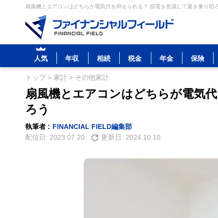
扇風機とエアコンはどちらが電気代を抑えられる？ 節電を意識して夏を乗り切ろう
人気
年収
相続
税金
年金
保険
トップ
>
家計
>
その他家計
扇風機とエアコンはどちらが電気代
ろう
執筆者 :
FINANCIAL FIELD編集部
配信日:
2023.07.20
更新日:
2024.10.10