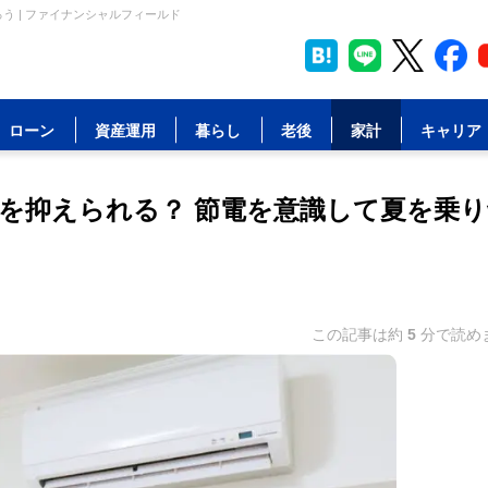
 | ファイナンシャルフィールド
ローン
資産運用
暮らし
老後
家計
キャリア
を抑えられる？ 節電を意識して夏を乗り
この記事は約
5
分で読め