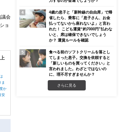
力するのが普通でしょうか？
4歳の息子と「新幹線の自由席」で帰
協議会
省したら、乗客に「息子さん、お金
払ってないから座れないよ」と言わ
ーショ
れた！ こども運賃“約7000円”払わな
いと、席は確保できないでしょう
か？ 運賃ルールを確認
食べる前のソフトクリームを落とし
”上
てしまった息子。交換を依頼すると
「新しいものを買ってください」と
言われました。わざとではないの
に、理不尽すぎませんか？
は
りま
さらに見る
度か
目安