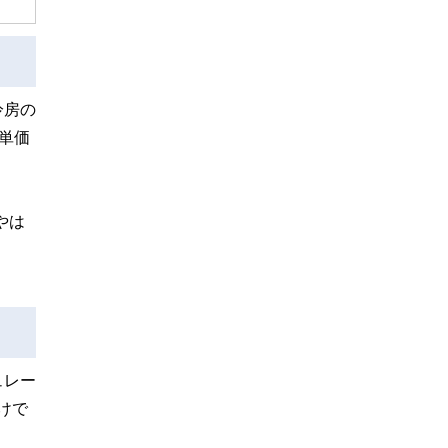
冷房の
単価
やは
ュレー
けで