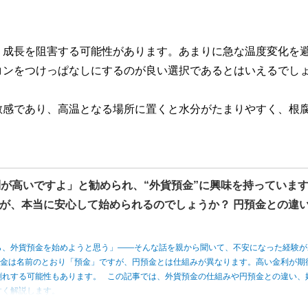
、成長を阻害する可能性があります。あまりに急な温度変化を
コンをつけっぱなしにするのが良い選択であるとはいえるでし
敏感であり、高温となる場所に置くと水分がたまりやすく、根
利が高いですよ」と勧められ、“外貨預金”に興味を持っていま
が、本当に安心して始められるのでしょうか？ 円預金との違
ら、外貨預金を始めようと思う」――そんな話を親から聞いて、不安になった経験が
預金は名前のとおり「預金」ですが、円預金とは仕組みが異なります。高い金利が期
割れする可能性もあります。 この記事では、外貨預金の仕組みや円預金との違い、
すく解説します。