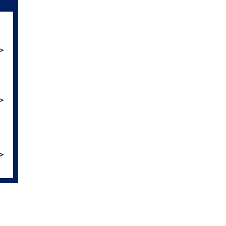
＞
＞
＞