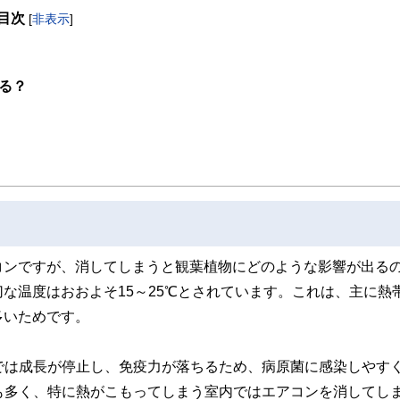
目次
[
非表示
]
取得者を中心に「お金や暮らし」に関する書籍・雑誌の編集経験者で構成され、企
線のコンテンツを追求しています。
ンナー、弁護士、税理士、宅地建物取引士、相続診断士、住宅ローンアドバイザー、DCプラ
る？
スト、キャリアコンサルタントなど150名以上の有資格者を執筆者・監修者として
ンなどの話をわかりやすく発信している点です。
た執筆者・監修者による執筆体制を築くことで、内容のわかりやすさはもちろんの
ています。
のコンシェルジュを目指します。
コンですが、消してしまうと観葉植物にどのような影響が出る
な温度はおおよそ15～25℃とされています。これは、主に熱
多いためです。
では成長が停止し、免疫力が落ちるため、病原菌に感染しやす
も多く、特に熱がこもってしまう室内ではエアコンを消してし