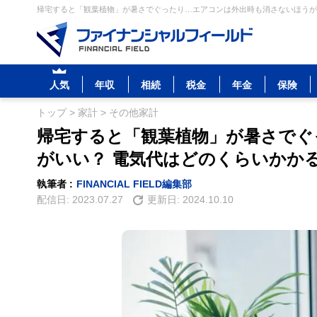
帰宅すると「観葉植物」が暑さでぐったり…エアコンは外出時も消さないほうがい
人気
年収
相続
税金
年金
保険
トップ
>
家計
>
その他家計
帰宅すると「観葉植物」が暑さでぐ
がいい？ 電気代はどのくらいかか
執筆者 :
FINANCIAL FIELD編集部
配信日:
2023.07.27
更新日:
2024.10.10