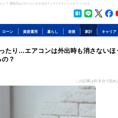
い？ 電気代はどのくらいかかるの？ | ファイナンシャルフィールド
ローン
資産運用
暮らし
老後
家計
キャリア
ったり…エアコンは外出時も消さないほ
るの？
この記事は約
3
分で読め