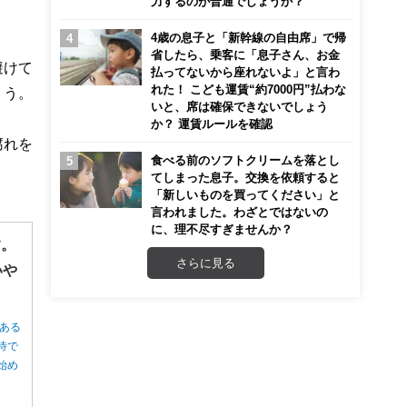
力するのが普通でしょうか？
4歳の息子と「新幹線の自由席」で帰
省したら、乗客に「息子さん、お金
避けて
払ってないから座れないよ」と言わ
れた！ こども運賃“約7000円”払わな
ょう。
いと、席は確保できないでしょう
か？ 運賃ルールを確認
腐れを
食べる前のソフトクリームを落とし
てしまった息子。交換を依頼すると
「新しいものを買ってください」と
言われました。わざとではないの
に、理不尽すぎませんか？
す。
さらに見る
いや
ある
待で
始め