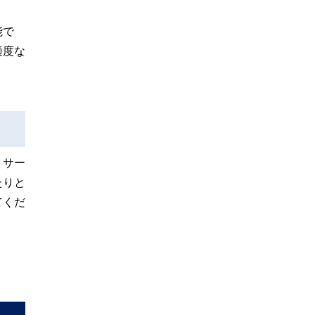
能で
適度な
。サー
たりと
てくだ