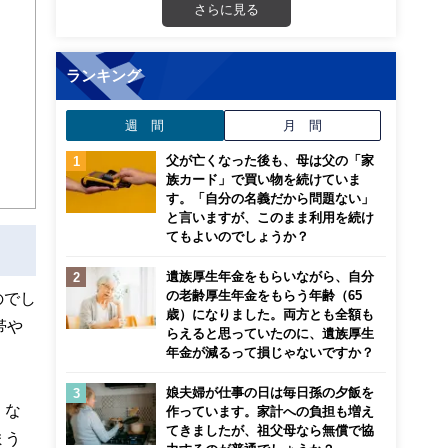
さらに見る
画立
ランキング
ンナ
迎
週 間
月 間
こ
父が亡くなった後も、母は父の「家
族カード」で買い物を続けていま
す。「自分の名義だから問題ない」
と言いますが、このまま利用を続け
てもよいのでしょうか？
遺族厚生年金をもらいながら、自分
の老齢厚生年金をもらう年齢（65
のでし
歳）になりました。両方とも全額も
帯や
らえると思っていたのに、遺族厚生
年金が減るって損じゃないですか？
娘夫婦が仕事の日は毎日孫の夕飯を
くな
作っています。家計への負担も増え
てきましたが、祖父母なら無償で協
まう