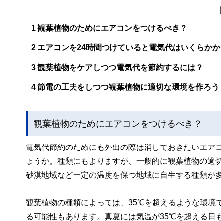
るようわかりやすく発信しています。
編集部のメンバーは、ファイナンシャルプランナーの資格
案から記事掲載まですべての工程に関わることで、読者目
1
観葉植物のためにエアコンをつけるべき？
FinancialFieldの特徴は、ファイナンシャルプラ
2
エアコンを24時間つけていると電気代はいくらかか
ー、公認会計士、社会保険労務士、行政書士、投資アナリ
え、むずかしく感じられる年金や税金、相続、保険、ロー
3
観葉植物をケアしつつ電気代を節約するには？
このように編集経験豊富なメンバーと金融や経済に精通し
4
節電の工夫をしつつ観葉植物に適切な環境を作ろう
と、読み応えのあるコンテンツと確かな情報発信を実現し
私たちは、快適でより良い生活のアイデアを提供するお金
観葉植物のためにエアコンをつけるべき？
電気代節約のためにも外出の際は消しておきたいエア
ょうか。種類にもよりますが、一般的に観葉植物の適切
砂漠地域など一定の温度を保つ地域に自生する種類が
観葉植物の種類によっては、35℃を超えるような環境
る可能性もあります。真夏には気温が35℃を超える日