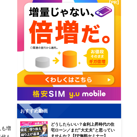
【PR】
おすすめ動画
どうしたらいい？金利上昇時代の住
人も増
宅ローン／まだ”大丈夫”と思ってい
ませんか？【FP無料セミナー】
気代も