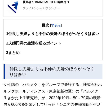
執筆者 : FINANCIAL FIELD編集部 ▼
ファイナンシャルプランナー
FinancialField編集部は、金融、経済に関する記事を、日々
の暮らしにどのような影響を与えるかという視点で、お金の
目次
知識がない方でも理解できるようわかりやすく発信していま
[
非表示
]
す。
1
仲良し夫婦よりも不仲の夫婦のほうがへそくりは多い
編集部のメンバーは、ファイナンシャルプランナーの資格取
得者を中心に「お金や暮らし」に関する書籍・雑誌の編集経
2
夫婦円満の生活を送るポイント
験者で構成され、企画立案から記事掲載まですべての工程に
関わることで、読者目線のコンテンツを追求しています。
3
まとめ
FinancialFieldの特徴は、ファイナンシャルプランナー、弁
護士、税理士、宅地建物取引士、相続診断士、住宅ローンア
ドバイザー、DCプランナー、公認会計士、社会保険労務
仲良し夫婦よりも不仲の夫婦のほうがへそく
士、行政書士、投資アナリスト、キャリアコンサルタントな
りは多い
ど150名以上の有資格者を執筆者・監修者として迎え、むず
かしく感じられる年金や税金、相続、保険、ローンなどの話
をわかりやすく発信している点です。
女性誌の「ハルメク」をグループで発行する、株式会社ハ
ルメクホールディングス（東京都新宿区）の「ハルメク
このように編集経験豊富なメンバーと金融や経済に精通した
執筆者・監修者による執筆体制を築くことで、内容のわかり
生きかた上手研究所」が、2022年10月に50～79歳の既婚
やすさはもちろんのこと、読み応えのあるコンテンツと確か
男女600名を対象として行った「シニアの夫婦関係と生活
な情報発信を実現しています。