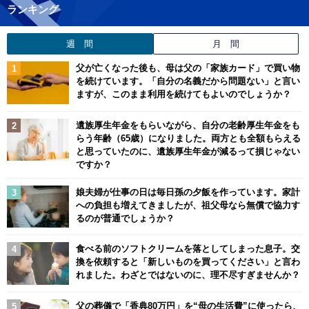
ランキング
週 間
月 間
父が亡くなった後も、母は父の「家族カード」で買い物
を続けています。「自分の名義だから問題ない」と言い
ますが、このまま利用を続けてもよいのでしょうか？
遺族厚生年金をもらいながら、自分の老齢厚生年金をも
らう年齢（65歳）になりました。両方とも全額もらえる
と思っていたのに、遺族厚生年金が減るって損じゃない
ですか？
娘夫婦が仕事の日は毎日孫の夕飯を作っています。家計
への負担も増えてきましたが、祖父母なら無償で協力す
るのが普通でしょうか？
食べる前のソフトクリームを落としてしまった息子。交
換を依頼すると「新しいものを買ってください」と言わ
れました。わざとではないのに、理不尽すぎませんか？
父の葬儀で「香典80万円」を“母の生活費”に使ったら、