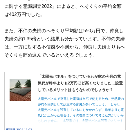
に関する意識調査2022」によると、へそくりの平均金額
私たちは、快適でより良い生活のアイデアを提供するお金の
コンシェルジュを目指します。
は402万円でした。
また、不仲の夫婦のへそくり平均額は550万円で、仲良し
夫婦の約1.35倍という結果も分かっています。不仲の夫婦
は、一方に対する不信感や不満から、仲良し夫婦よりもへ
そくりを貯め込んでいるといえるでしょう。
「太陽光パネル」をつけているわが家の今月の電
気代が昨年よりも2万円ほど高くなりました…設置
しているメリットはもうないのでしょうか？
太陽光パネルで発電した電気は自宅で使えるため、光熱費の
節約を目的として設置する家庭が多いでしょう。 しかし、
太陽光パネルを設置しているにもかかわらず、昨年よりも電
気代が上がった場合は、その理由について考えた方がいいか
もしれません。 本記事では、太陽光パネル設置でメリット
を得る方法とともに、電気代が高くなる理由について詳しく
更新日:2024.11.03