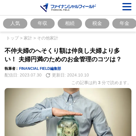
人気
年収
相続
税金
年金
トップ
>
家計
>
その他家計
不仲夫婦のへそくり額は仲良し夫婦より多
い！ 夫婦円満のためのお金管理のコツは？
執筆者 :
FINANCIAL FIELD編集部
配信日:
2023.07.30
更新日:
2024.10.10
この記事は約
3
分で読めます。