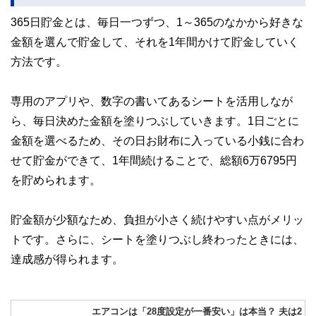
365日貯金とは、毎日一つずつ、1～365のなかから好きな
このように編集経験豊富なメンバーと金融や経済に精通した
執筆者・監修者による執筆体制を築くことで、内容のわかり
金額を選んで貯金して、それを1年間かけて貯金していく
やすさはもちろんのこと、読み応えのあるコンテンツと確か
方法です。
な情報発信を実現しています。
私たちは、快適でより良い生活のアイデアを提供するお金の
コンシェルジュを目指します。
専用のアプリや、数字の書いてあるシートを活用しなが
ら、毎日決めた金額を塗りつぶしていきます。1日ごとに
金額を選べるため、その日お財布に入っている小銭に合わ
せて貯金ができて、1年間続けることで、総額6万6795円
を貯められます。
貯金額が少額なため、負担が小さく続けやすい点がメリッ
トです。さらに、シートを塗りつぶし終わったときには、
達成感が得られます。
エアコンは「28度設定が一番安い」は本当？ 夫は2