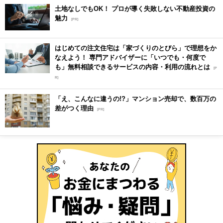
土地なしでもOK！ プロが導く失敗しない不動産投資の
魅力
[PR]
はじめての注文住宅は「家づくりのとびら」で理想をか
なえよう！ 専門アドバイザーに「いつでも・何度で
も」無料相談できるサービスの内容・利用の流れとは
[P
R]
「え、こんなに違うの!?」マンション売却で、数百万の
差がつく理由
[PR]