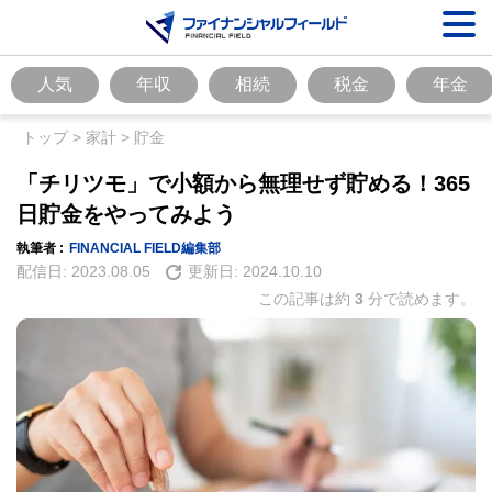
人気
年収
相続
税金
年金
トップ
>
家計
>
貯金
「チリツモ」で小額から無理せず貯める！365
日貯金をやってみよう
執筆者 :
FINANCIAL FIELD編集部
配信日:
2023.08.05
更新日:
2024.10.10
この記事は約
3
分で読めます。