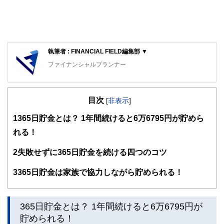
執筆者 : FINANCIAL FIELD編集部 ▼
ファイナンシャルプランナー
FinancialField編集部は、金融、経済に関する記事を、日々
の暮らしにどのような影響を与えるかという視点で、お金の
目次
知識がない方でも理解できるようわかりやすく発信していま
[
非表示
]
す。
1
365日貯金とは？ 1年間続けると6万6795円が貯めら
編集部のメンバーは、ファイナンシャルプランナーの資格取
れる！
得者を中心に「お金や暮らし」に関する書籍・雑誌の編集経
験者で構成され、企画立案から記事掲載まですべての工程に
2
失敗せずに365日貯金を続ける四つのコツ
関わることで、読者目線のコンテンツを追求しています。
FinancialFieldの特徴は、ファイナンシャルプランナー、弁
3
365日貯金は家族で協力しながら貯められる！
護士、税理士、宅地建物取引士、相続診断士、住宅ローンア
ドバイザー、DCプランナー、公認会計士、社会保険労務
士、行政書士、投資アナリスト、キャリアコンサルタントな
365日貯金とは？ 1年間続けると6万6795円が
ど150名以上の有資格者を執筆者・監修者として迎え、むず
かしく感じられる年金や税金、相続、保険、ローンなどの話
貯められる！
をわかりやすく発信している点です。