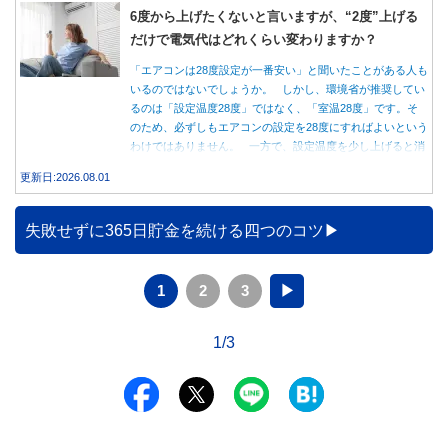
6度から上げたくないと言いますが、“2度”上げる
だけで電気代はどれくらい変わりますか？
「エアコンは28度設定が一番安い」と聞いたことがある人も
いるのではないでしょうか。 しかし、環境省が推奨してい
るのは「設定温度28度」ではなく、「室温28度」です。そ
のため、必ずしもエアコンの設定を28度にすればよいという
わけではありません。 一方で、設定温度を少し上げると消
費電力が減り、電気代の節約につながる可能性があることも
更新日:2026.08.01
事実です。では、26度から28度へ2度上げた場合、電気代は
どれくらい変わるのでしょうか。 本記事では、公的機関の
データをもとに、節約効果の目安と快適に過ごすためのポイ
失敗せずに365日貯金を続ける四つのコツ
ントを分かりやすく解説します。
1
2
3
▶
1/3