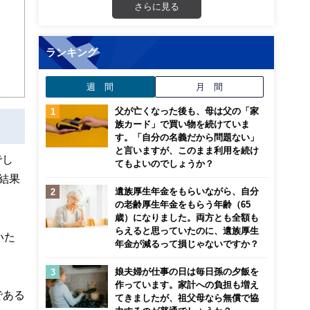
画立
さらに見る
ンナ
ランキング
迎
週 間
月 間
こ
父が亡くなった後も、母は父の「家
族カード」で買い物を続けていま
す。「自分の名義だから問題ない」
と言いますが、このまま利用を続け
でし
てもよいのでしょうか？
結果
遺族厚生年金をもらいながら、自分
の老齢厚生年金をもらう年齢（65
歳）になりました。両方とも全額も
らえると思っていたのに、遺族厚生
いた
年金が減るって損じゃないですか？
娘夫婦が仕事の日は毎日孫の夕飯を
作っています。家計への負担も増え
である
てきましたが、祖父母なら無償で協