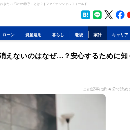
きたい「3つの数字」とは？ | ファイナンシャルフィールド
ローン
資産運用
暮らし
老後
家計
キャリア
消えないのはなぜ…？安心するために知
この記事は約
4
分で読め