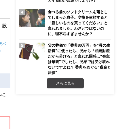
力するのが普通でしょうか？
食べる前のソフトクリームを落とし
てしまった息子。交換を依頼すると
「新しいものを買ってください」と
…設
言われました。わざとではないの
に、理不尽すぎませんか？
光パ
父の葬儀で「香典80万円」を“母の生
ん。
活費”に使ったら、兄から「相続財産
だから分けろ」と言われ困惑…“喪主
は母親”でしたし、兄弟では受け取れ
ないですよね？ 香典をめぐる“税金と
法律”
さらに見る
るに