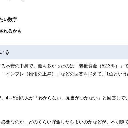
取得者を中心に「お金や暮らし」に関する書籍・雑誌の編集経験者で構成され、企
線のコンテンツを追求しています。
ンナー、弁護士、税理士、宅地建物取引士、相続診断士、住宅ローンアドバイザー、DCプラ
たい数字
スト、キャリアコンサルタントなど150名以上の有資格者を執筆者・監修者として
ンなどの話をわかりやすく発信している点です。
されるかも
た執筆者・監修者による執筆体制を築くことで、内容のわかりやすさはもちろんの
ています。
いる
のコンシェルジュを目指します。
る不安の中身で、最も多かったのは「老後資金（52.3％）」
」「インフレ（物価の上昇）」などの回答を抑えて、1位という
、4～5割の人が「わからない、見当がつかない」と回答して
ら必要なのか、どのくらい貯金したらよいのかなどが、不明瞭