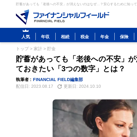
貯蓄があっても「老後への不安」が消えないのはなぜ…？安心するために知ってお
人気
年収
相続
税金
年金
保険
トップ
>
家計
>
貯金
貯蓄があっても「老後への不安」が
ておきたい「3つの数字」とは？
執筆者 :
FINANCIAL FIELD編集部
配信日:
2023.08.17
更新日:
2024.10.10