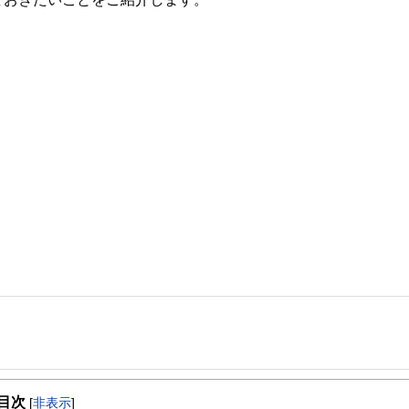
事を、日々の暮らしにどのような影響を与えるかという視点で、お金の知識がない方でも理
目次
[
非表示
]