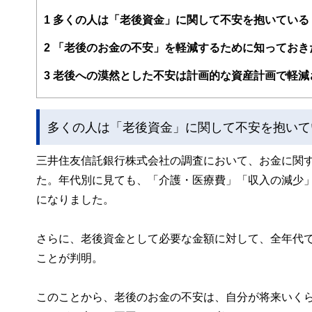
編集部のメンバーは、ファイナンシャルプランナーの資格
案から記事掲載まですべての工程に関わることで、読者目
1
多くの人は「老後資金」に関して不安を抱いている
FinancialFieldの特徴は、ファイナンシャルプラ
2
「老後のお金の不安」を軽減するために知っておき
ー、公認会計士、社会保険労務士、行政書士、投資アナリ
え、むずかしく感じられる年金や税金、相続、保険、ロー
3
老後への漠然とした不安は計画的な資産計画で軽減
このように編集経験豊富なメンバーと金融や経済に精通し
と、読み応えのあるコンテンツと確かな情報発信を実現し
多くの人は「老後資金」に関して不安を抱いて
私たちは、快適でより良い生活のアイデアを提供するお金
三井住友信託銀行株式会社の調査において、お金に関す
た。年代別に見ても、「介護・医療費」「収入の減少
になりました。
さらに、老後資金として必要な金額に対して、全年代で
ことが判明。
このことから、老後のお金の不安は、自分が将来いく