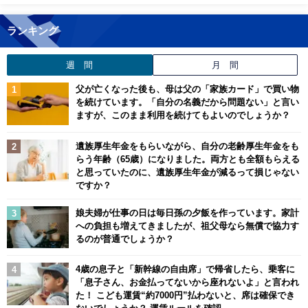
ランキング
週 間
月 間
父が亡くなった後も、母は父の「家族カード」で買い物
を続けています。「自分の名義だから問題ない」と言い
ますが、このまま利用を続けてもよいのでしょうか？
遺族厚生年金をもらいながら、自分の老齢厚生年金をも
らう年齢（65歳）になりました。両方とも全額もらえる
と思っていたのに、遺族厚生年金が減るって損じゃない
ですか？
娘夫婦が仕事の日は毎日孫の夕飯を作っています。家計
への負担も増えてきましたが、祖父母なら無償で協力す
るのが普通でしょうか？
4歳の息子と「新幹線の自由席」で帰省したら、乗客に
「息子さん、お金払ってないから座れないよ」と言われ
た！ こども運賃“約7000円”払わないと、席は確保でき