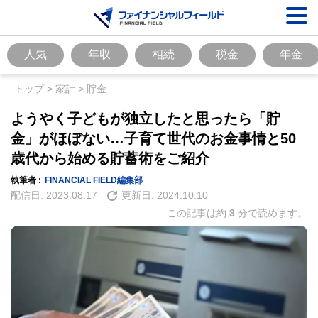
人気
年収
相続
税金
年金
トップ
>
家計
>
貯金
ようやく子どもが独立したと思ったら「貯
金」がほぼない…子育て世代のお金事情と50
歳代から始める貯蓄術をご紹介
執筆者 :
FINANCIAL FIELD編集部
配信日:
2023.08.17
更新日:
2024.10.10
この記事は約
3
分で読めます。