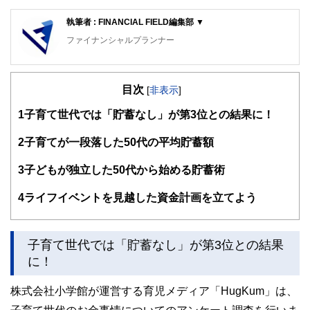
執筆者 : FINANCIAL FIELD編集部 ▼
ファイナンシャルプランナー
FinancialField編集部は、金融、経済に関する記事を、日々
の暮らしにどのような影響を与えるかという視点で、お金の
目次
知識がない方でも理解できるようわかりやすく発信していま
[
非表示
]
す。
1
子育て世代では「貯蓄なし」が第3位との結果に！
編集部のメンバーは、ファイナンシャルプランナーの資格取
得者を中心に「お金や暮らし」に関する書籍・雑誌の編集経
2
子育てが一段落した50代の平均貯蓄額
験者で構成され、企画立案から記事掲載まですべての工程に
関わることで、読者目線のコンテンツを追求しています。
3
子どもが独立した50代から始める貯蓄術
FinancialFieldの特徴は、ファイナンシャルプランナー、弁
4
ライフイベントを見越した資金計画を立てよう
護士、税理士、宅地建物取引士、相続診断士、住宅ローンア
ドバイザー、DCプランナー、公認会計士、社会保険労務
士、行政書士、投資アナリスト、キャリアコンサルタントな
ど150名以上の有資格者を執筆者・監修者として迎え、むず
子育て世代では「貯蓄なし」が第3位との結果
かしく感じられる年金や税金、相続、保険、ローンなどの話
に！
をわかりやすく発信している点です。
このように編集経験豊富なメンバーと金融や経済に精通した
株式会社小学館が運営する育児メディア「HugKum」は、
執筆者・監修者による執筆体制を築くことで、内容のわかり
やすさはもちろんのこと、読み応えのあるコンテンツと確か