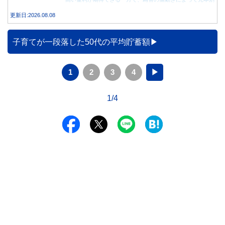
れする可能性もあります。 この記事では、外貨預金の仕組
更新日:2026.08.08
みや円預金との違い、始める前に知っておきたい注意点を分
かりやすく解説します。
子育てが一段落した50代の平均貯蓄額
1
2
3
4
▶
1/4