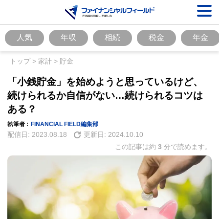
人気
年収
相続
税金
年金
トップ
>
家計
>
貯金
「小銭貯金」を始めようと思っているけど、
続けられるか自信がない…続けられるコツは
ある？
執筆者 :
FINANCIAL FIELD編集部
配信日:
2023.08.18
更新日:
2024.10.10
この記事は約
3
分で読めます。