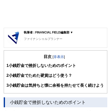
執筆者 : FINANCIAL FIELD編集部 ▼
ファイナンシャルプランナー
FinancialField編集部は、金融、経済に関する記事を、日々
の暮らしにどのような影響を与えるかという視点で、お金の
目次
知識がない方でも理解できるようわかりやすく発信していま
[
非表示
]
す。
1
小銭貯金で挫折しないためのポイント
編集部のメンバーは、ファイナンシャルプランナーの資格取
得者を中心に「お金や暮らし」に関する書籍・雑誌の編集経
2
小銭貯金でためた硬貨はどう使う？
験者で構成され、企画立案から記事掲載まですべての工程に
関わることで、読者目線のコンテンツを追求しています。
3
小銭貯金は気持ちと懐に余裕を持たせて長く続けよう
FinancialFieldの特徴は、ファイナンシャルプランナー、弁
護士、税理士、宅地建物取引士、相続診断士、住宅ローンア
ドバイザー、DCプランナー、公認会計士、社会保険労務
小銭貯金で挫折しないためのポイント
士、行政書士、投資アナリスト、キャリアコンサルタントな
ど150名以上の有資格者を執筆者・監修者として迎え、むず