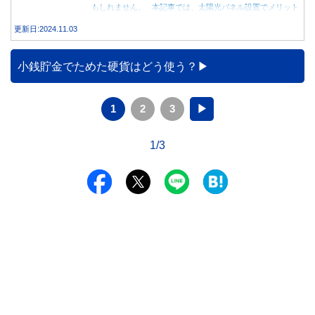
もしれません。 本記事では、太陽光パネル設置でメリット
を得る方法とともに、電気代が高くなる理由について詳しく
更新日:2024.11.03
解説します。
小銭貯金でためた硬貨はどう使う？
1
2
3
▶
1/3