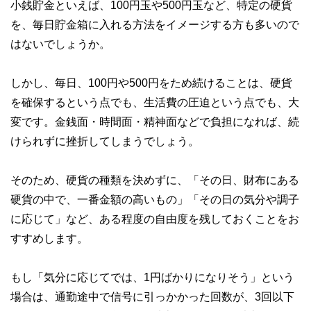
小銭貯金といえば、100円玉や500円玉など、特定の硬貨
かしく感じられる年金や税金、相続、保険、ローンなどの話
をわかりやすく発信している点です。
を、毎日貯金箱に入れる方法をイメージする方も多いので
はないでしょうか。
このように編集経験豊富なメンバーと金融や経済に精通した
執筆者・監修者による執筆体制を築くことで、内容のわかり
やすさはもちろんのこと、読み応えのあるコンテンツと確か
な情報発信を実現しています。
しかし、毎日、100円や500円をため続けることは、硬貨
を確保するという点でも、生活費の圧迫という点でも、大
私たちは、快適でより良い生活のアイデアを提供するお金の
コンシェルジュを目指します。
変です。金銭面・時間面・精神面などで負担になれば、続
けられずに挫折してしまうでしょう。
そのため、硬貨の種類を決めずに、「その日、財布にある
硬貨の中で、一番金額の高いもの」「その日の気分や調子
に応じて」など、ある程度の自由度を残しておくことをお
すすめします。
もし「気分に応じてでは、1円ばかりになりそう」という
場合は、通勤途中で信号に引っかかった回数が、3回以下