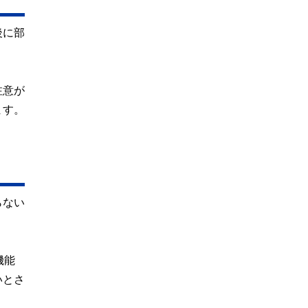
後に部
注意が
ます。
らない
機能
いとさ