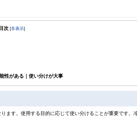
事を、日々の暮らしにどのような影響を与えるかという視点で、お金の知識がない方でも理
目次
[
非表示
]
取得者を中心に「お金や暮らし」に関する書籍・雑誌の編集経験者で構成され、企
線のコンテンツを追求しています。
ンナー、弁護士、税理士、宅地建物取引士、相続診断士、住宅ローンアドバイザー、DCプラ
スト、キャリアコンサルタントなど150名以上の有資格者を執筆者・監修者として
ンなどの話をわかりやすく発信している点です。
た執筆者・監修者による執筆体制を築くことで、内容のわかりやすさはもちろんの
可能性がある｜使い分けが大事
ています。
のコンシェルジュを目指します。
なります。使用する目的に応じて使い分けることが重要です。