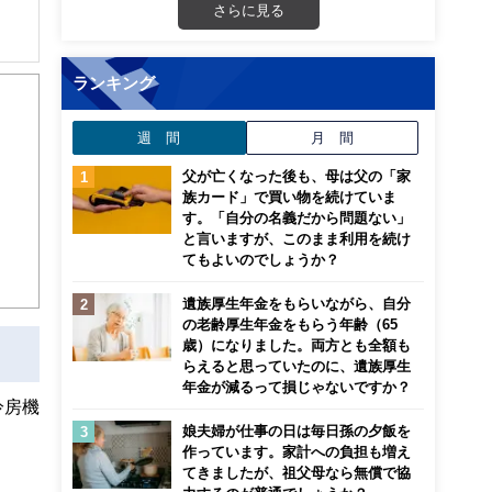
さらに見る
解でき
ランキング
画立
週 間
月 間
ンナ
父が亡くなった後も、母は父の「家
迎
族カード」で買い物を続けていま
す。「自分の名義だから問題ない」
と言いますが、このまま利用を続け
こ
てもよいのでしょうか？
遺族厚生年金をもらいながら、自分
の老齢厚生年金をもらう年齢（65
歳）になりました。両方とも全額も
らえると思っていたのに、遺族厚生
年金が減るって損じゃないですか？
冷房機
娘夫婦が仕事の日は毎日孫の夕飯を
作っています。家計への負担も増え
てきましたが、祖父母なら無償で協