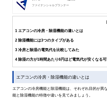
ファイナンシャルプランナー
FinancialField編集部は、金融、経済に関する記
るようわかりやすく発信しています。
編集部のメンバーは、ファイナンシャルプランナーの資格
案から記事掲載まですべての工程に関わることで、読者目
1
エアコンの冷房・除湿機能の違いとは
FinancialFieldの特徴は、ファイナンシャルプラ
2
除湿機能には3つのタイプがある
ー、公認会計士、社会保険労務士、行政書士、投資アナリ
え、むずかしく感じられる年金や税金、相続、保険、ロー
3
冷房と除湿の電気代を比較してみた
このように編集経験豊富なメンバーと金融や経済に精通し
4
除湿の方が1時間あたり6円ほど電気代が安くなる
と、読み応えのあるコンテンツと確かな情報発信を実現し
私たちは、快適でより良い生活のアイデアを提供するお金
エアコンの冷房・除湿機能の違いとは
エアコンの冷房機能と除湿機能は、それぞれ目的が異
能と除湿機能の特徴や違いを見てみましょう。