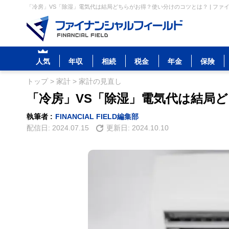
「冷房」VS「除湿」電気代は結局どちらがお得？使い分けのコツとは？ | ファ
人気
年収
相続
税金
年金
保険
トップ
>
家計
>
家計の見直し
「冷房」VS「除湿」電気代は結局
執筆者 :
FINANCIAL FIELD編集部
配信日:
2024.07.15
更新日:
2024.10.10