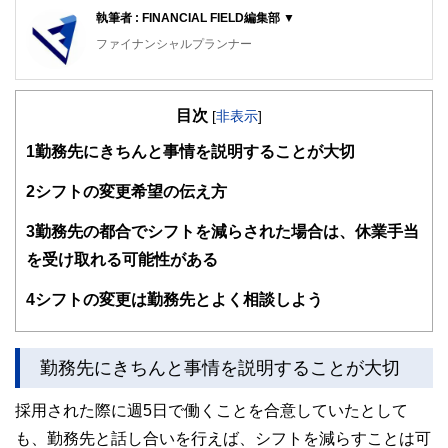
執筆者 : FINANCIAL FIELD編集部 ▼
ファイナンシャルプランナー
FinancialField編集部は、金融、経済に関する記事を、日々
の暮らしにどのような影響を与えるかという視点で、お金の
目次
知識がない方でも理解できるようわかりやすく発信していま
[
非表示
]
す。
1
勤務先にきちんと事情を説明することが大切
編集部のメンバーは、ファイナンシャルプランナーの資格取
得者を中心に「お金や暮らし」に関する書籍・雑誌の編集経
2
シフトの変更希望の伝え方
験者で構成され、企画立案から記事掲載まですべての工程に
関わることで、読者目線のコンテンツを追求しています。
3
勤務先の都合でシフトを減らされた場合は、休業手当
FinancialFieldの特徴は、ファイナンシャルプランナー、弁
を受け取れる可能性がある
護士、税理士、宅地建物取引士、相続診断士、住宅ローンア
ドバイザー、DCプランナー、公認会計士、社会保険労務
4
シフトの変更は勤務先とよく相談しよう
士、行政書士、投資アナリスト、キャリアコンサルタントな
ど150名以上の有資格者を執筆者・監修者として迎え、むず
かしく感じられる年金や税金、相続、保険、ローンなどの話
をわかりやすく発信している点です。
勤務先にきちんと事情を説明することが大切
このように編集経験豊富なメンバーと金融や経済に精通した
採用された際に週5日で働くことを合意していたとして
執筆者・監修者による執筆体制を築くことで、内容のわかり
やすさはもちろんのこと、読み応えのあるコンテンツと確か
も、勤務先と話し合いを行えば、シフトを減らすことは可