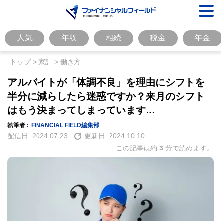
人気
年収
相続
税金
年金
トップ
>
家計
>
働き方
アルバイトが「体調不良」を理由にシフトを
半分に減らしたら迷惑ですか？来月のシフト
はもう決まってしまっています…
執筆者 :
FINANCIAL FIELD編集部
配信日:
2024.07.23
更新日:
2024.10.10
この記事は約
3
分で読めます。