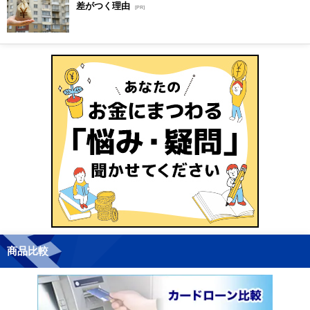
差がつく理由
[PR]
商品比較