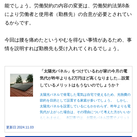
な情報発信を実現しています。
能でしょう。労働契約の内容の変更は、労働契約法第8条
私たちは、快適でより良い生活のアイデアを提供するお金の
により労働者と使用者（勤務先）の合意が必要とされてい
コンシェルジュを目指します。
るからです。
今回は腰を痛めたというやむを得ない事情があるため、事
情を説明すれば勤務先も受け入れてくれるでしょう。
「太陽光パネル」をつけているわが家の今月の電
気代が昨年よりも2万円ほど高くなりました…設置
しているメリットはもうないのでしょうか？
太陽光パネルで発電した電気は自宅で使えるため、光熱費の
節約を目的として設置する家庭が多いでしょう。 しかし、
太陽光パネルを設置しているにもかかわらず、昨年よりも電
気代が上がった場合は、その理由について考えた方がいいか
もしれません。 本記事では、太陽光パネル設置でメリット
を得る方法とともに、電気代が高くなる理由について詳しく
更新日:2024.11.03
解説します。