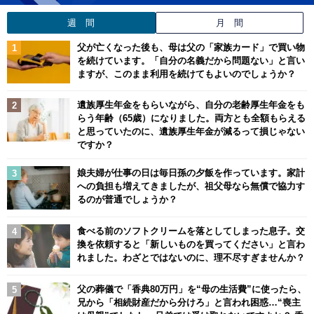
週 間
月 間
父が亡くなった後も、母は父の「家族カード」で買い物
を続けています。「自分の名義だから問題ない」と言い
ますが、このまま利用を続けてもよいのでしょうか？
遺族厚生年金をもらいながら、自分の老齢厚生年金をも
らう年齢（65歳）になりました。両方とも全額もらえる
と思っていたのに、遺族厚生年金が減るって損じゃない
ですか？
娘夫婦が仕事の日は毎日孫の夕飯を作っています。家計
への負担も増えてきましたが、祖父母なら無償で協力す
るのが普通でしょうか？
食べる前のソフトクリームを落としてしまった息子。交
換を依頼すると「新しいものを買ってください」と言わ
れました。わざとではないのに、理不尽すぎませんか？
父の葬儀で「香典80万円」を“母の生活費”に使ったら、
兄から「相続財産だから分けろ」と言われ困惑…“喪主