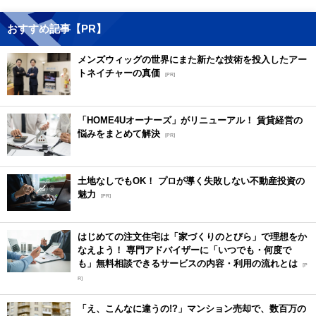
おすすめ記事【PR】
メンズウィッグの世界にまた新たな技術を投入したアー
トネイチャーの真価
[PR]
「HOME4Uオーナーズ」がリニューアル！ 賃貸経営の
悩みをまとめて解決
[PR]
土地なしでもOK！ プロが導く失敗しない不動産投資の
魅力
[PR]
はじめての注文住宅は「家づくりのとびら」で理想をか
なえよう！ 専門アドバイザーに「いつでも・何度で
も」無料相談できるサービスの内容・利用の流れとは
[P
R]
「え、こんなに違うの!?」マンション売却で、数百万の