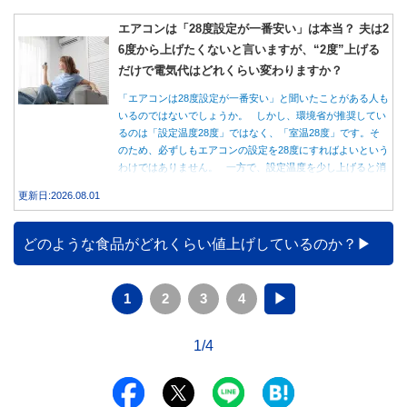
エアコンは「28度設定が一番安い」は本当？ 夫は2
6度から上げたくないと言いますが、“2度”上げる
だけで電気代はどれくらい変わりますか？
「エアコンは28度設定が一番安い」と聞いたことがある人も
いるのではないでしょうか。 しかし、環境省が推奨してい
るのは「設定温度28度」ではなく、「室温28度」です。そ
のため、必ずしもエアコンの設定を28度にすればよいという
わけではありません。 一方で、設定温度を少し上げると消
費電力が減り、電気代の節約につながる可能性があることも
更新日:2026.08.01
事実です。では、26度から28度へ2度上げた場合、電気代は
どれくらい変わるのでしょうか。 本記事では、公的機関の
データをもとに、節約効果の目安と快適に過ごすためのポイ
どのような食品がどれくらい値上げしているのか？
ントを分かりやすく解説します。
1
2
3
4
▶
1/4