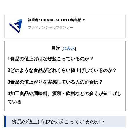
執筆者 : FINANCIAL FIELD編集部 ▼
ファイナンシャルプランナー
FinancialField編集部は、金融、経済に関する記事を、日々
の暮らしにどのような影響を与えるかという視点で、お金の
目次
知識がない方でも理解できるようわかりやすく発信していま
[
非表示
]
す。
1
食品の値上げはなぜ起こっているのか？
編集部のメンバーは、ファイナンシャルプランナーの資格取
得者を中心に「お金や暮らし」に関する書籍・雑誌の編集経
2
どのような食品がどれくらい値上げしているのか？
験者で構成され、企画立案から記事掲載まですべての工程に
関わることで、読者目線のコンテンツを追求しています。
3
食品の値上がりを実感している人の割合は？
FinancialFieldの特徴は、ファイナンシャルプランナー、弁
4
加工食品や調味料、酒類・飲料などの多くが値上げし
護士、税理士、宅地建物取引士、相続診断士、住宅ローンア
ドバイザー、DCプランナー、公認会計士、社会保険労務
ている
士、行政書士、投資アナリスト、キャリアコンサルタントな
ど150名以上の有資格者を執筆者・監修者として迎え、むず
かしく感じられる年金や税金、相続、保険、ローンなどの話
をわかりやすく発信している点です。
食品の値上げはなぜ起こっているのか？
このように編集経験豊富なメンバーと金融や経済に精通した