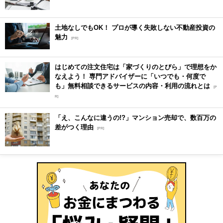
土地なしでもOK！ プロが導く失敗しない不動産投資の
魅力
[PR]
はじめての注文住宅は「家づくりのとびら」で理想をか
なえよう！ 専門アドバイザーに「いつでも・何度で
も」無料相談できるサービスの内容・利用の流れとは
[P
R]
「え、こんなに違うの!?」マンション売却で、数百万の
差がつく理由
[PR]