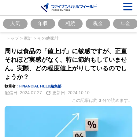
人気
年収
相続
税金
年金
トップ
>
家計
>
その他家計
周りは食品の「値上げ」に敏感ですが、正直
それほど実感がなく、特に節約もしていませ
ん。実際、どの程度値上がりしているのでし
ょうか？
執筆者 :
FINANCIAL FIELD編集部
配信日:
2024.07.27
更新日:
2024.10.10
この記事は約
3
分で読めます。