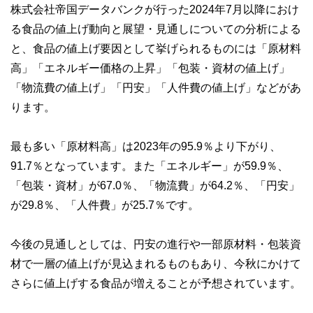
株式会社帝国データバンクが行った2024年7月以降におけ
執筆者・監修者による執筆体制を築くことで、内容のわかり
やすさはもちろんのこと、読み応えのあるコンテンツと確か
る食品の値上げ動向と展望・見通しについての分析による
な情報発信を実現しています。
と、食品の値上げ要因として挙げられるものには「原材料
私たちは、快適でより良い生活のアイデアを提供するお金の
高」「エネルギー価格の上昇」「包装・資材の値上げ」
コンシェルジュを目指します。
「物流費の値上げ」「円安」「人件費の値上げ」などがあ
ります。
最も多い「原材料高」は2023年の95.9％より下がり、
91.7％となっています。また「エネルギー」が59.9％、
「包装・資材」が67.0％、「物流費」が64.2％、「円安」
が29.8％、「人件費」が25.7％です。
今後の見通しとしては、円安の進行や一部原材料・包装資
材で一層の値上げが見込まれるものもあり、今秋にかけて
さらに値上げする食品が増えることが予想されています。