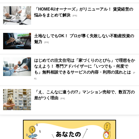
「HOME4Uオーナーズ」がリニューアル！ 賃貸経営の
悩みをまとめて解決
[PR]
土地なしでもOK！ プロが導く失敗しない不動産投資の
魅力
[PR]
はじめての注文住宅は「家づくりのとびら」で理想をか
なえよう！ 専門アドバイザーに「いつでも・何度で
も」無料相談できるサービスの内容・利用の流れとは
[P
R]
「え、こんなに違うの!?」マンション売却で、数百万の
差がつく理由
[PR]