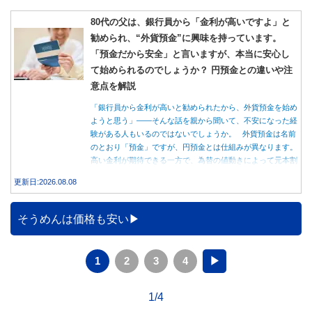
80代の父は、銀行員から「金利が高いですよ」と
勧められ、“外貨預金”に興味を持っています。
「預金だから安全」と言いますが、本当に安心し
て始められるのでしょうか？ 円預金との違いや注
意点を解説
「銀行員から金利が高いと勧められたから、外貨預金を始め
ようと思う」――そんな話を親から聞いて、不安になった経
験がある人もいるのではないでしょうか。 外貨預金は名前
のとおり「預金」ですが、円預金とは仕組みが異なります。
高い金利が期待できる一方で、為替の値動きによって元本割
れする可能性もあります。 この記事では、外貨預金の仕組
更新日:2026.08.08
みや円預金との違い、始める前に知っておきたい注意点を分
かりやすく解説します。
そうめんは価格も安い
1
2
3
4
▶
1/4