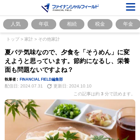
人気
年収
相続
税金
年金
トップ
>
家計
>
その他家計
夏バテ気味なので、夕食を「そうめん」に変
えようと思っています。節約になるし、栄養
面も問題ないですよね？
執筆者 :
FINANCIAL FIELD編集部
配信日:
2024.07.31
更新日:
2024.10.10
この記事は約
3
分で読めます。