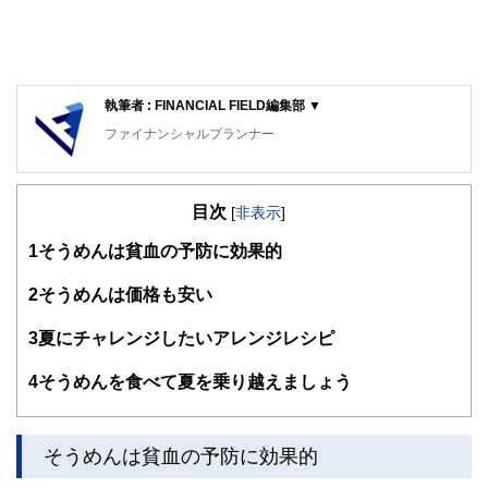
執筆者 : FINANCIAL FIELD編集部 ▼
ファイナンシャルプランナー
FinancialField編集部は、金融、経済に関する記事を、日々
の暮らしにどのような影響を与えるかという視点で、お金の
目次
知識がない方でも理解できるようわかりやすく発信していま
[
非表示
]
す。
1
そうめんは貧血の予防に効果的
編集部のメンバーは、ファイナンシャルプランナーの資格取
得者を中心に「お金や暮らし」に関する書籍・雑誌の編集経
2
そうめんは価格も安い
験者で構成され、企画立案から記事掲載まですべての工程に
関わることで、読者目線のコンテンツを追求しています。
3
夏にチャレンジしたいアレンジレシピ
FinancialFieldの特徴は、ファイナンシャルプランナー、弁
4
そうめんを食べて夏を乗り越えましょう
護士、税理士、宅地建物取引士、相続診断士、住宅ローンア
ドバイザー、DCプランナー、公認会計士、社会保険労務
士、行政書士、投資アナリスト、キャリアコンサルタントな
ど150名以上の有資格者を執筆者・監修者として迎え、むず
そうめんは貧血の予防に効果的
かしく感じられる年金や税金、相続、保険、ローンなどの話
をわかりやすく発信している点です。