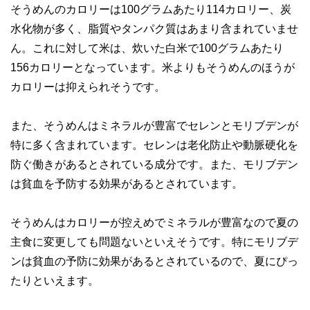
そうめんのカロリーは100グラムあたり114カロリー、炭
このように編集経験豊富なメンバーと金融や経済に精通した
水化物が多く、脂質やタンパク質はあまり含まれていませ
執筆者・監修者による執筆体制を築くことで、内容のわかり
やすさはもちろんのこと、読み応えのあるコンテンツと確か
ん。これに対して米は、炊いた白米で100グラムあたり
な情報発信を実現しています。
156カロリーとなっています。米よりもそうめんのほうが
私たちは、快適でより良い生活のアイデアを提供するお金の
カロリーは抑えられそうです。
コンシェルジュを目指します。
また、そうめんはミネラルが豊富でセレンとモリブデンが
特に多く含まれています。セレンは老化防止や動脈硬化を
防ぐ働きがあるとされている成分です。また、モリブデン
は貧血を予防する効果があるとされています。
そうめんはカロリーが控えめでミネラルが豊富なので夏の
主食に変更しても問題ないといえそうです。特にモリブデ
ンは貧血の予防に効果があるとされているので、夏にぴっ
たりといえます。