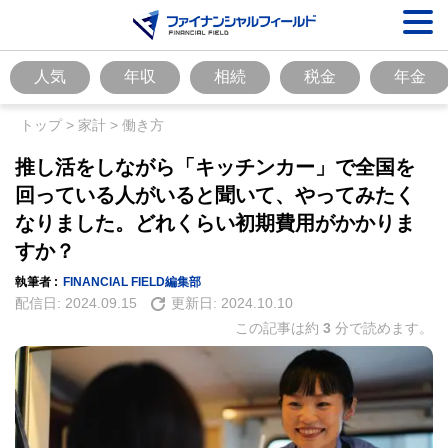
人気
年収
相続
税金
年金
トップ
>
家計
>
働き方
推し活をしながら「キッチンカー」で全国を
回っている人がいると聞いて、やってみたく
なりました。どれくらい初期費用がかかりま
すか？
執筆者 :
FINANCIAL FIELD編集部
配信日:
2024.09.15
更新日:
2024.10.10
この記事は約
3
分で読めます。