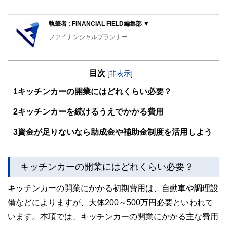
執筆者 : FINANCIAL FIELD編集部 ▼
ファイナンシャルプランナー
FinancialField編集部は、金融、経済に関する記事を、日々
の暮らしにどのような影響を与えるかという視点で、お金の
目次
知識がない方でも理解できるようわかりやすく発信していま
[
非表示
]
す。
1
キッチンカーの開業にはどれくらい必要？
編集部のメンバーは、ファイナンシャルプランナーの資格取
得者を中心に「お金や暮らし」に関する書籍・雑誌の編集経
2
キッチンカーを続けるうえでかかる費用
験者で構成され、企画立案から記事掲載まですべての工程に
関わることで、読者目線のコンテンツを追求しています。
3
資金が足りないなら助成金や補助金制度を活用しよう
FinancialFieldの特徴は、ファイナンシャルプランナー、弁
護士、税理士、宅地建物取引士、相続診断士、住宅ローンア
ドバイザー、DCプランナー、公認会計士、社会保険労務
キッチンカーの開業にはどれくらい必要？
士、行政書士、投資アナリスト、キャリアコンサルタントな
ど150名以上の有資格者を執筆者・監修者として迎え、むず
キッチンカーの開業にかかる初期費用は、自動車や調理設
かしく感じられる年金や税金、相続、保険、ローンなどの話
をわかりやすく発信している点です。
備などによりますが、大体200～500万円必要といわれて
います。本項では、キッチンカーの開業にかかる主な費用
このように編集経験豊富なメンバーと金融や経済に精通した
執筆者・監修者による執筆体制を築くことで、内容のわかり