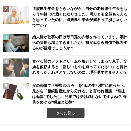
遺族厚生年金をもらいながら、自分の老齢厚生年金をも
らう年齢（65歳）になりました。両方とも全額もらえる
と思っていたのに、遺族厚生年金が減るって損じゃない
ですか？
娘夫婦が仕事の日は毎日孫の夕飯を作っています。家計
への負担も増えてきましたが、祖父母なら無償で協力す
るのが普通でしょうか？
食べる前のソフトクリームを落としてしまった息子。交
換を依頼すると「新しいものを買ってください」と言わ
れました。わざとではないのに、理不尽すぎませんか？
父の葬儀で「香典80万円」を“母の生活費”に使ったら、
兄から「相続財産だから分けろ」と言われ困惑…“喪主
は母親”でしたし、兄弟では受け取れないですよね？ 香
典をめぐる“税金と法律”
さらに見る