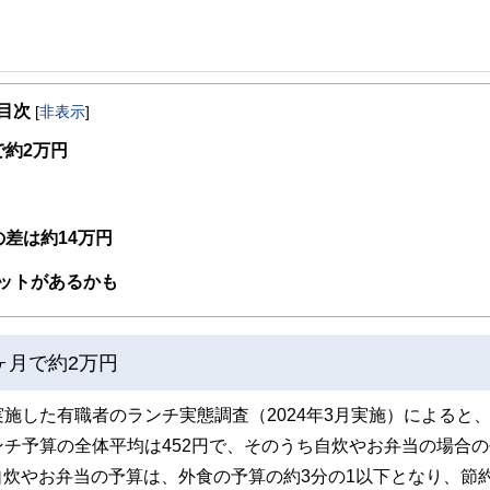
事を、日々の暮らしにどのような影響を与えるかという視点で、お金の知識がない方でも理
目次
[
非表示
]
取得者を中心に「お金や暮らし」に関する書籍・雑誌の編集経験者で構成され、企
線のコンテンツを追求しています。
約2万円
ンナー、弁護士、税理士、宅地建物取引士、相続診断士、住宅ローンアドバイザー、DCプラ
スト、キャリアコンサルタントなど150名以上の有資格者を執筆者・監修者として
ンなどの話をわかりやすく発信している点です。
差は約14万円
た執筆者・監修者による執筆体制を築くことで、内容のわかりやすさはもちろんの
ットがあるかも
ています。
のコンシェルジュを目指します。
ヶ月で約2万円
施した有職者のランチ実態調査（2024年3月実施）によると
チ予算の全体平均は452円で、そのうち自炊やお弁当の場合の
。自炊やお弁当の予算は、外食の予算の約3分の1以下となり、節