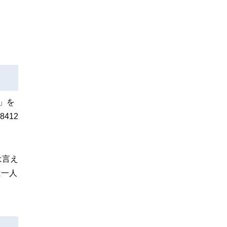
」を
412
は言え
は一人