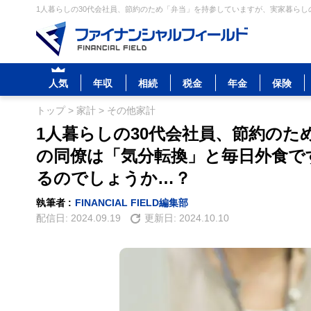
1人暮らしの30代会社員、節約のため「弁当」を持参していますが、実家暮らし
人気
年収
相続
税金
年金
保険
トップ
>
家計
>
その他家計
1人暮らしの30代会社員、節約の
の同僚は「気分転換」と毎日外食で
るのでしょうか…？
執筆者 :
FINANCIAL FIELD編集部
配信日:
2024.09.19
更新日:
2024.10.10