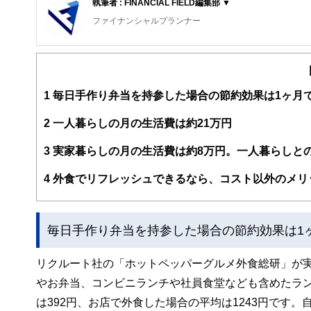
執筆者 : FINANCIAL FIELD編集部 ▼
ファイナンシャルプランナー
FinancialField編集部は、金融、経済に関する記
るようわかりやすく発信しています。
編集部のメンバーは、ファイナンシャルプランナーの資格
案から記事掲載まですべての工程に関わることで、読者目
1
毎日手作り弁当を持参した場合の節約効果は1ヶ月で
FinancialFieldの特徴は、ファイナンシャルプラ
2
一人暮らしの月の生活費は約21万円
ー、公認会計士、社会保険労務士、行政書士、投資アナリ
え、むずかしく感じられる年金や税金、相続、保険、ロー
3
実家暮らしの月の生活費は約8万円。一人暮らしとの
このように編集経験豊富なメンバーと金融や経済に精通し
4
外食でリフレッシュできるなら、コスト以外のメリ
と、読み応えのあるコンテンツと確かな情報発信を実現し
私たちは、快適でより良い生活のアイデアを提供するお金
毎日手作り弁当を持参した場合の節約効果は1
リクルート社の「ホットペッパーグルメ外食総研」が実
やお弁当、コンビニランチや社員食堂なども含めたラン
は392円、お店で外食した場合の平均は1243円です