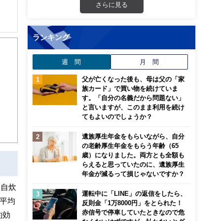
さらに見る
解でき
ランキング
画立
週 間
月 間
父が亡くなった後も、母は父の「家
ンナ
族カード」で買い物を続けていま
迎
す。「自分の名義だから問題ない」
と言いますが、このまま利用を続け
てもよいのでしょうか？
こ
遺族厚生年金をもらいながら、自分
の老齢厚生年金をもらう年齢（65
歳）になりました。両方とも全額も
らえると思っていたのに、遺族厚生
年金が減るって損じゃないですか？
、自炊
運転中に「LINE」の返信をしたら、
平均
反則金「1万8000円」をとられた！
赤信号で停車していたときなので危
約効