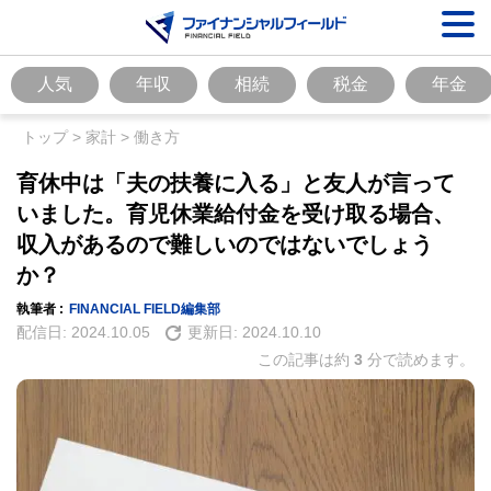
人気
年収
相続
税金
年金
トップ
>
家計
>
働き方
育休中は「夫の扶養に入る」と友人が言って
いました。育児休業給付金を受け取る場合、
収入があるので難しいのではないでしょう
か？
執筆者 :
FINANCIAL FIELD編集部
配信日:
2024.10.05
更新日:
2024.10.10
この記事は約
3
分で読めます。