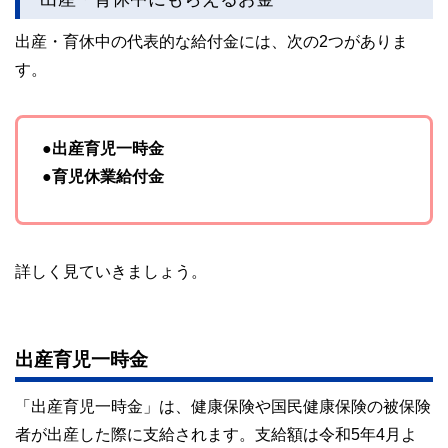
かしく感じられる年金や税金、相続、保険、ローンなどの話
をわかりやすく発信している点です。
出産・育休中の代表的な給付金には、次の2つがありま
このように編集経験豊富なメンバーと金融や経済に精通した
す。
執筆者・監修者による執筆体制を築くことで、内容のわかり
やすさはもちろんのこと、読み応えのあるコンテンツと確か
な情報発信を実現しています。
私たちは、快適でより良い生活のアイデアを提供するお金の
●出産育児一時金
コンシェルジュを目指します。
●育児休業給付金
詳しく見ていきましょう。
出産育児一時金
「出産育児一時金」は、健康保険や国民健康保険の被保険
者が出産した際に支給されます。支給額は令和5年4月よ