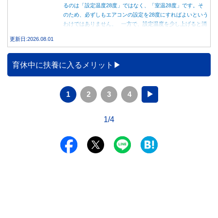
るのは「設定温度28度」ではなく、「室温28度」です。そ
のため、必ずしもエアコンの設定を28度にすればよいという
わけではありません。 一方で、設定温度を少し上げると消
費電力が減り、電気代の節約につながる可能性があることも
更新日:2026.08.01
事実です。では、26度から28度へ2度上げた場合、電気代は
どれくらい変わるのでしょうか。 本記事では、公的機関の
データをもとに、節約効果の目安と快適に過ごすためのポイ
育休中に扶養に入るメリット
ントを分かりやすく解説します。
1
2
3
4
▶
1/4