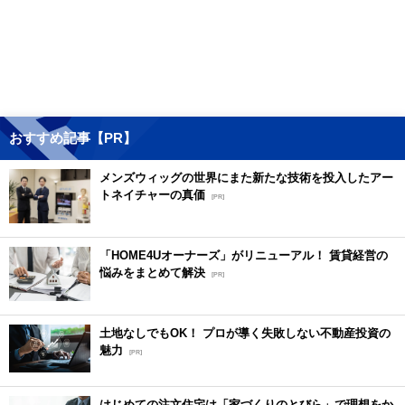
おすすめ記事【PR】
メンズウィッグの世界にまた新たな技術を投入したアー
トネイチャーの真価
[PR]
「HOME4Uオーナーズ」がリニューアル！ 賃貸経営の
悩みをまとめて解決
[PR]
土地なしでもOK！ プロが導く失敗しない不動産投資の
魅力
[PR]
はじめての注文住宅は「家づくりのとびら」で理想をか