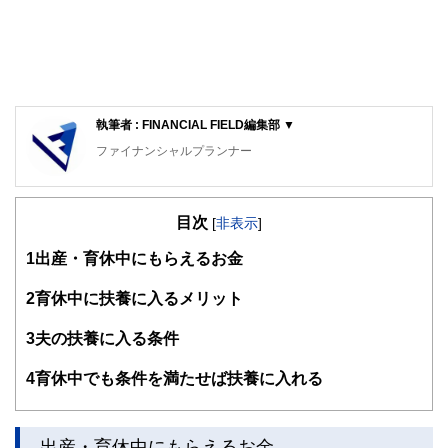
執筆者 : FINANCIAL FIELD編集部 ▼
ファイナンシャルプランナー
FinancialField編集部は、金融、経済に関する記事を、日々
の暮らしにどのような影響を与えるかという視点で、お金の
目次
知識がない方でも理解できるようわかりやすく発信していま
[
非表示
]
す。
1
出産・育休中にもらえるお金
編集部のメンバーは、ファイナンシャルプランナーの資格取
得者を中心に「お金や暮らし」に関する書籍・雑誌の編集経
2
育休中に扶養に入るメリット
験者で構成され、企画立案から記事掲載まですべての工程に
関わることで、読者目線のコンテンツを追求しています。
3
夫の扶養に入る条件
FinancialFieldの特徴は、ファイナンシャルプランナー、弁
4
育休中でも条件を満たせば扶養に入れる
護士、税理士、宅地建物取引士、相続診断士、住宅ローンア
ドバイザー、DCプランナー、公認会計士、社会保険労務
士、行政書士、投資アナリスト、キャリアコンサルタントな
ど150名以上の有資格者を執筆者・監修者として迎え、むず
出産・育休中にもらえるお金