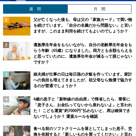
週 間
月 間
父が亡くなった後も、母は父の「家族カード」で買い物
を続けています。「自分の名義だから問題ない」と言い
ますが、このまま利用を続けてもよいのでしょうか？
遺族厚生年金をもらいながら、自分の老齢厚生年金をも
らう年齢（65歳）になりました。両方とも全額もらえる
と思っていたのに、遺族厚生年金が減るって損じゃない
ですか？
娘夫婦が仕事の日は毎日孫の夕飯を作っています。家計
への負担も増えてきましたが、祖父母なら無償で協力す
るのが普通でしょうか？
4歳の息子と「新幹線の自由席」で帰省したら、乗客に
「息子さん、お金払ってないから座れないよ」と言われ
た！ こども運賃“約7000円”払わないと、席は確保でき
ないでしょうか？ 運賃ルールを確認
食べる前のソフトクリームを落としてしまった息子。交
換を依頼すると「新しいものを買ってください」と言わ