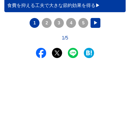
食費を抑える工夫で大きな節約効果を得る
1
2
3
4
5
▶
1/5