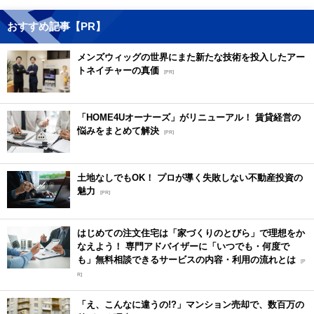
おすすめ記事【PR】
メンズウィッグの世界にまた新たな技術を投入したアー
トネイチャーの真価
[PR]
「HOME4Uオーナーズ」がリニューアル！ 賃貸経営の
悩みをまとめて解決
[PR]
土地なしでもOK！ プロが導く失敗しない不動産投資の
魅力
[PR]
はじめての注文住宅は「家づくりのとびら」で理想をか
なえよう！ 専門アドバイザーに「いつでも・何度で
も」無料相談できるサービスの内容・利用の流れとは
[P
R]
「え、こんなに違うの!?」マンション売却で、数百万の