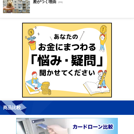
差がつく理由
[PR]
商品比較