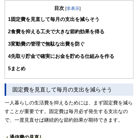
の暮らしにどのような影響を与えるかという視点で、お金の
目次
知識がない方でも理解できるようわかりやすく発信していま
[
非表示
]
す。
1
固定費を見直して毎月の支出を減らそう
編集部のメンバーは、ファイナンシャルプランナーの資格取
得者を中心に「お金や暮らし」に関する書籍・雑誌の編集経
2
食費を抑える工夫で大きな節約効果を得る
験者で構成され、企画立案から記事掲載まですべての工程に
関わることで、読者目線のコンテンツを追求しています。
3
変動費の管理で無駄な出費を防ぐ
FinancialFieldの特徴は、ファイナンシャルプランナー、弁
4
先取り貯金で確実にお金を貯める仕組みを作る
護士、税理士、宅地建物取引士、相続診断士、住宅ローンア
ドバイザー、DCプランナー、公認会計士、社会保険労務
士、行政書士、投資アナリスト、キャリアコンサルタントな
5
まとめ
ど150名以上の有資格者を執筆者・監修者として迎え、むず
かしく感じられる年金や税金、相続、保険、ローンなどの話
をわかりやすく発信している点です。
固定費を見直して毎月の支出を減らそう
このように編集経験豊富なメンバーと金融や経済に精通した
執筆者・監修者による執筆体制を築くことで、内容のわかり
一人暮らしの生活費を抑えるためには、まず固定費を減ら
やすさはもちろんのこと、読み応えのあるコンテンツと確か
すことが重要です。固定費は毎月必ず発生する支出なの
な情報発信を実現しています。
で、一度見直せば継続的な節約効果が期待できます。
私たちは、快適でより良い生活のアイデアを提供するお金の
コンシェルジュを目指します。
・通信費の見直し