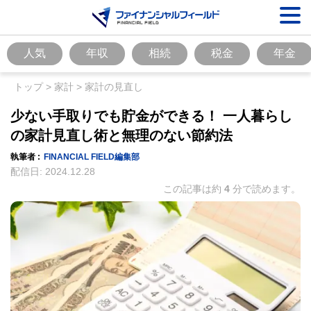
人気
年収
相続
税金
年金
トップ
>
家計
>
家計の見直し
少ない手取りでも貯金ができる！ 一人暮らし
の家計見直し術と無理のない節約法
執筆者 :
FINANCIAL FIELD編集部
配信日:
2024.12.28
この記事は約
4
分で読めます。