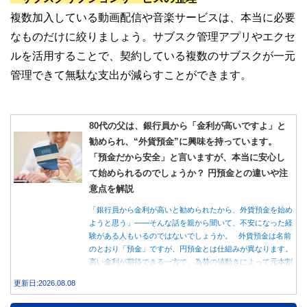
複数加入している動画配信や音楽サービスは、本当に必要
なものだけに絞りましょう。サブスク管理アプリやエクセ
ルを活用することで、契約している複数のサブスクが一元
管理できて無駄な支出が減らすことができます。
80代の父は、銀行員から「金利が高いですよ」と
勧められ、“外貨預金”に興味を持っています。
「預金だから安全」と言いますが、本当に安心し
て始められるのでしょうか？ 円預金との違いや注
意点を解説
「銀行員から金利が高いと勧められたから、外貨預金を始め
ようと思う」――そんな話を親から聞いて、不安になった経
験がある人もいるのではないでしょうか。 外貨預金は名前
のとおり「預金」ですが、円預金とは仕組みが異なります。
高い金利が期待できる一方で、為替の値動きによって元本割
れする可能性もあります。 この記事では、外貨預金の仕組
更新日:2026.08.08
みや円預金との違い、始める前に知っておきたい注意点を分
かりやすく解説します。