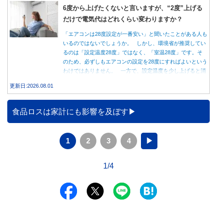
6度から上げたくないと言いますが、“2度”上げる
だけで電気代はどれくらい変わりますか？
「エアコンは28度設定が一番安い」と聞いたことがある人も
いるのではないでしょうか。 しかし、環境省が推奨してい
るのは「設定温度28度」ではなく、「室温28度」です。そ
のため、必ずしもエアコンの設定を28度にすればよいという
わけではありません。 一方で、設定温度を少し上げると消
費電力が減り、電気代の節約につながる可能性があることも
更新日:2026.08.01
事実です。では、26度から28度へ2度上げた場合、電気代は
どれくらい変わるのでしょうか。 本記事では、公的機関の
データをもとに、節約効果の目安と快適に過ごすためのポイ
食品ロスは家計にも影響を及ぼす
ントを分かりやすく解説します。
1
2
3
4
▶
1/4