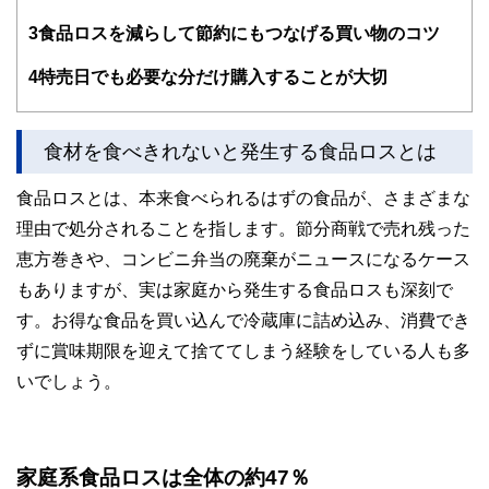
験者で構成され、企画立案から記事掲載まですべての工程に
関わることで、読者目線のコンテンツを追求しています。
3
食品ロスを減らして節約にもつなげる買い物のコツ
FinancialFieldの特徴は、ファイナンシャルプランナー、弁
4
特売日でも必要な分だけ購入することが大切
護士、税理士、宅地建物取引士、相続診断士、住宅ローンア
ドバイザー、DCプランナー、公認会計士、社会保険労務
士、行政書士、投資アナリスト、キャリアコンサルタントな
ど150名以上の有資格者を執筆者・監修者として迎え、むず
食材を食べきれないと発生する食品ロスとは
かしく感じられる年金や税金、相続、保険、ローンなどの話
をわかりやすく発信している点です。
食品ロスとは、本来食べられるはずの食品が、さまざまな
このように編集経験豊富なメンバーと金融や経済に精通した
理由で処分されることを指します。節分商戦で売れ残った
執筆者・監修者による執筆体制を築くことで、内容のわかり
やすさはもちろんのこと、読み応えのあるコンテンツと確か
恵方巻きや、コンビニ弁当の廃棄がニュースになるケース
な情報発信を実現しています。
もありますが、実は家庭から発生する食品ロスも深刻で
私たちは、快適でより良い生活のアイデアを提供するお金の
す。お得な食品を買い込んで冷蔵庫に詰め込み、消費でき
コンシェルジュを目指します。
ずに賞味期限を迎えて捨ててしまう経験をしている人も多
いでしょう。
家庭系食品ロスは全体の約47％