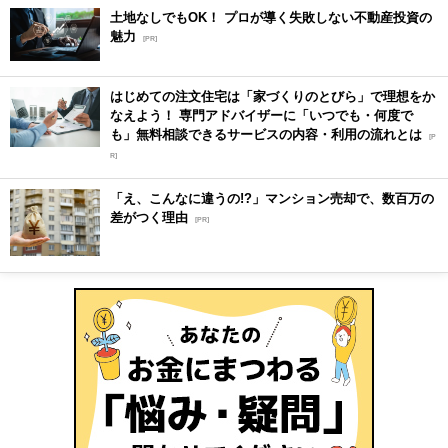
土地なしでもOK！ プロが導く失敗しない不動産投資の
魅力
[PR]
はじめての注文住宅は「家づくりのとびら」で理想をか
なえよう！ 専門アドバイザーに「いつでも・何度で
も」無料相談できるサービスの内容・利用の流れとは
[P
R]
「え、こんなに違うの!?」マンション売却で、数百万の
差がつく理由
[PR]