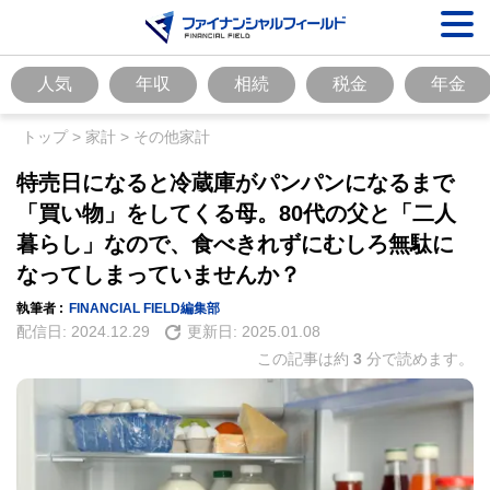
人気
年収
相続
税金
年金
トップ
>
家計
>
その他家計
特売日になると冷蔵庫がパンパンになるまで
「買い物」をしてくる母。80代の父と「二人
暮らし」なので、食べきれずにむしろ無駄に
なってしまっていませんか？
執筆者 :
FINANCIAL FIELD編集部
配信日:
2024.12.29
更新日:
2025.01.08
この記事は約
3
分で読めます。