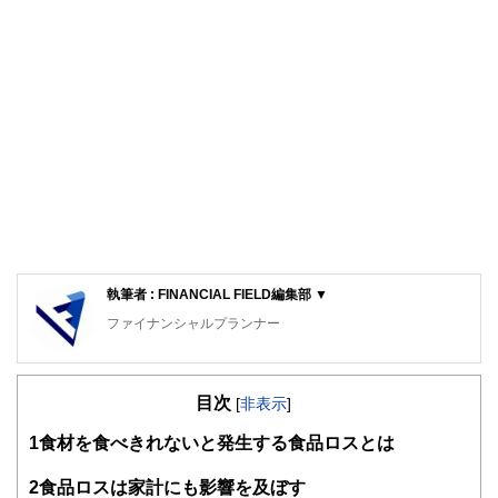
執筆者 : FINANCIAL FIELD編集部 ▼
ファイナンシャルプランナー
FinancialField編集部は、金融、経済に関する記事を、日々
の暮らしにどのような影響を与えるかという視点で、お金の
目次
知識がない方でも理解できるようわかりやすく発信していま
[
非表示
]
す。
1
食材を食べきれないと発生する食品ロスとは
編集部のメンバーは、ファイナンシャルプランナーの資格取
得者を中心に「お金や暮らし」に関する書籍・雑誌の編集経
2
食品ロスは家計にも影響を及ぼす