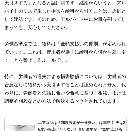
私たちは、快適でより良い生活のアイデアを提供するお金の
天引きする」となると話は別です。結論からいうと、アル
コンシェルジュを目指します。
バイトのミスで生じた損害を給料から引くことは、原則と
して違法です。そのため、アルバイト中にお皿を割ってし
まっても、安心してください。
労働基準法では、給料は「全額支払いの原則」が定められ
ています。これは、使用者が勝手に給料から何かを差し引
くことを禁止するルールです。
特に、労働者の過失による損害賠償については、労働者の
合意なしに給料から天引きすることは認められません。代
わりに、労働者との話し合いや合意に基づく相殺、または
調整的相殺などの方法で解決するべきとされています。
エアコンは「28度設定が一番安い」は本当？ 夫は2
6度から上げたくないと言いますが、“2度”上げる