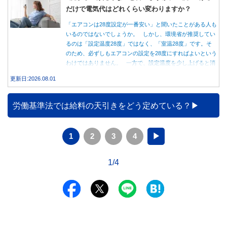
だけで電気代はどれくらい変わりますか？
「エアコンは28度設定が一番安い」と聞いたことがある人も
いるのではないでしょうか。 しかし、環境省が推奨してい
るのは「設定温度28度」ではなく、「室温28度」です。そ
のため、必ずしもエアコンの設定を28度にすればよいという
わけではありません。 一方で、設定温度を少し上げると消
費電力が減り、電気代の節約につながる可能性があることも
更新日:2026.08.01
事実です。では、26度から28度へ2度上げた場合、電気代は
どれくらい変わるのでしょうか。 本記事では、公的機関の
データをもとに、節約効果の目安と快適に過ごすためのポイ
労働基準法では給料の天引きをどう定めている？
ントを分かりやすく解説します。
1
2
3
4
▶
1/4