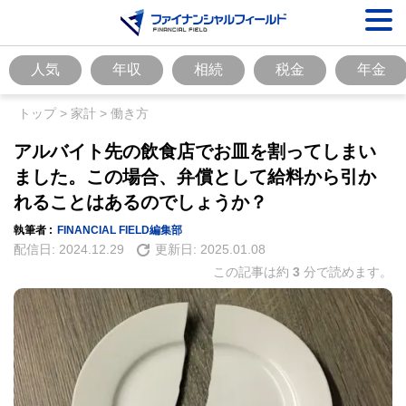
人気
年収
相続
税金
年金
トップ
>
家計
>
働き方
アルバイト先の飲食店でお皿を割ってしまい
ました。この場合、弁償として給料から引か
れることはあるのでしょうか？
執筆者 :
FINANCIAL FIELD編集部
配信日:
2024.12.29
更新日:
2025.01.08
この記事は約
3
分で読めます。