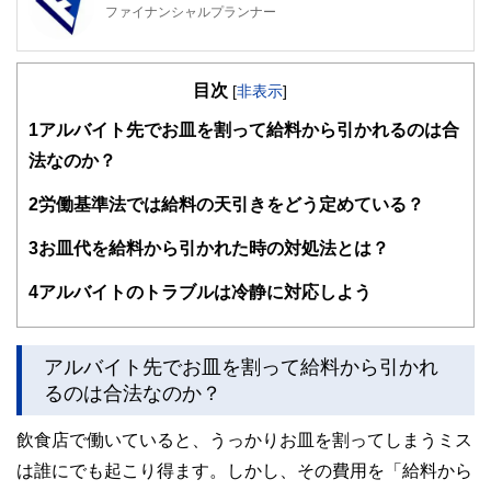
ファイナンシャルプランナー
FinancialField編集部は、金融、経済に関する記事を、日々
の暮らしにどのような影響を与えるかという視点で、お金の
目次
知識がない方でも理解できるようわかりやすく発信していま
[
非表示
]
す。
1
アルバイト先でお皿を割って給料から引かれるのは合
編集部のメンバーは、ファイナンシャルプランナーの資格取
法なのか？
得者を中心に「お金や暮らし」に関する書籍・雑誌の編集経
験者で構成され、企画立案から記事掲載まですべての工程に
2
労働基準法では給料の天引きをどう定めている？
関わることで、読者目線のコンテンツを追求しています。
FinancialFieldの特徴は、ファイナンシャルプランナー、弁
3
お皿代を給料から引かれた時の対処法とは？
護士、税理士、宅地建物取引士、相続診断士、住宅ローンア
ドバイザー、DCプランナー、公認会計士、社会保険労務
4
アルバイトのトラブルは冷静に対応しよう
士、行政書士、投資アナリスト、キャリアコンサルタントな
ど150名以上の有資格者を執筆者・監修者として迎え、むず
かしく感じられる年金や税金、相続、保険、ローンなどの話
をわかりやすく発信している点です。
アルバイト先でお皿を割って給料から引かれ
るのは合法なのか？
このように編集経験豊富なメンバーと金融や経済に精通した
執筆者・監修者による執筆体制を築くことで、内容のわかり
飲食店で働いていると、うっかりお皿を割ってしまうミス
やすさはもちろんのこと、読み応えのあるコンテンツと確か
な情報発信を実現しています。
は誰にでも起こり得ます。しかし、その費用を「給料から