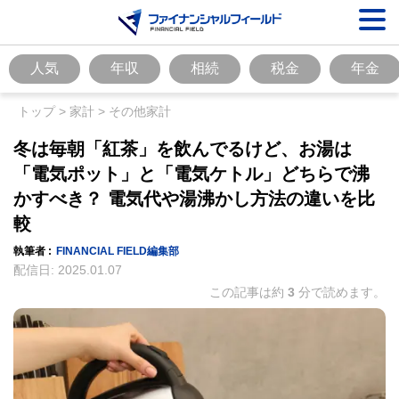
人気
年収
相続
税金
年金
トップ
>
家計
>
その他家計
冬は毎朝「紅茶」を飲んでるけど、お湯は
「電気ポット」と「電気ケトル」どちらで沸
かすべき？ 電気代や湯沸かし方法の違いを比
較
執筆者 :
FINANCIAL FIELD編集部
配信日:
2025.01.07
この記事は約
3
分で読めます。