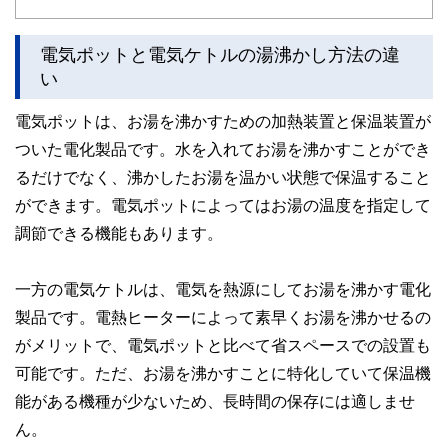
ど150名以上の有資格者を執筆者・監修者として迎え、むず
かしく感じられる年金や税金、相続、保険、ローンなどの話
をわかりやすく発信している点です。
電気ポットと電気ケトルの湯沸かし方法の違
い
このように編集経験豊富なメンバーと金融や経済に精通した
執筆者・監修者による執筆体制を築くことで、内容のわかり
電気ポットは、お湯を沸かすための加熱装置と保温装置が
やすさはもちろんのこと、読み応えのあるコンテンツと確か
な情報発信を実現しています。
ついた電化製品です。水を入れてお湯を沸かすことができ
私たちは、快適でより良い生活のアイデアを提供するお金の
るだけでなく、沸かしたお湯を温かい状態で保温すること
コンシェルジュを目指します。
ができます。電気ポットによってはお湯の温度を指定して
調節できる機能もあります。
一方の電気ケトルは、電気を熱源にしてお湯を沸かす電化
製品です。電熱ヒーターによって素早くお湯を沸かせるの
がメリットで、電気ポットと比べて省スペースでの設置も
可能です。ただ、お湯を沸かすことに特化していて保温機
能がある機種が少ないため、長時間の保存には適しませ
ん。