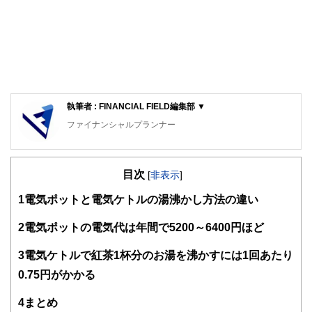
執筆者 : FINANCIAL FIELD編集部 ▼
ファイナンシャルプランナー
FinancialField編集部は、金融、経済に関する記事を、日々
の暮らしにどのような影響を与えるかという視点で、お金の
目次
知識がない方でも理解できるようわかりやすく発信していま
[
非表示
]
す。
1
電気ポットと電気ケトルの湯沸かし方法の違い
編集部のメンバーは、ファイナンシャルプランナーの資格取
得者を中心に「お金や暮らし」に関する書籍・雑誌の編集経
2
電気ポットの電気代は年間で5200～6400円ほど
験者で構成され、企画立案から記事掲載まですべての工程に
関わることで、読者目線のコンテンツを追求しています。
3
電気ケトルで紅茶1杯分のお湯を沸かすには1回あたり
FinancialFieldの特徴は、ファイナンシャルプランナー、弁
0.75円がかかる
護士、税理士、宅地建物取引士、相続診断士、住宅ローンア
ドバイザー、DCプランナー、公認会計士、社会保険労務
4
まとめ
士、行政書士、投資アナリスト、キャリアコンサルタントな