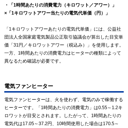
・「1時間あたりの消費電力（キロワット／アワー）」
このように編集経験豊富なメンバーと金融や経済に精通した
×「1キロワットアワー当たりの電気代単価（円）」
執筆者・監修者による執筆体制を築くことで、内容のわかり
やすさはもちろんのこと、読み応えのあるコンテンツと確か
な情報発信を実現しています。
「1キロワットアワーあたりの電気代単価」には、公益社
私たちは、快適でより良い生活のアイデアを提供するお金の
団法人全国家庭電気製品公正取引協議会が算出した目安単
コンシェルジュを目指します。
価「31円／キロワットアワー（税込み）」を使用します。
一方、1時間あたりの消費電力はヒーターの種類によって
異なるため確認が必要です。
電気ファンヒーター
電気ファンヒーターは、火を使わず、電気のみで稼働する
ヒーターです。「1時間あたりの消費電力」は0.55～1.2キ
ロワットが目安とされます。したがって、1時間あたりの
電気代は17.05～37.2円、10時間使用した場合は170.5～