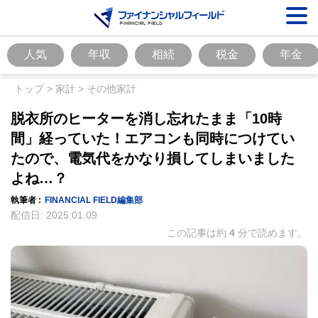
人気
年収
相続
税金
年金
トップ
>
家計
>
その他家計
脱衣所のヒーターを消し忘れたまま「10時
間」経っていた！エアコンも同時につけてい
たので、電気代をかなり損してしまいました
よね…？
執筆者 :
FINANCIAL FIELD編集部
配信日:
2025.01.09
この記事は約
4
分で読めます。