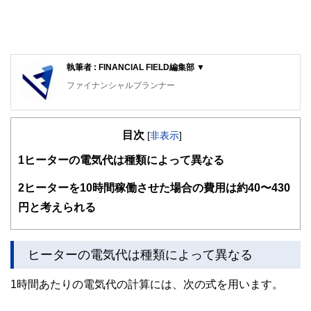
執筆者 : FINANCIAL FIELD編集部 ▼
ファイナンシャルプランナー
FinancialField編集部は、金融、経済に関する記事を、日々
の暮らしにどのような影響を与えるかという視点で、お金の
目次
知識がない方でも理解できるようわかりやすく発信していま
[
非表示
]
す。
1
ヒーターの電気代は種類によって異なる
編集部のメンバーは、ファイナンシャルプランナーの資格取
得者を中心に「お金や暮らし」に関する書籍・雑誌の編集経
2
ヒーターを10時間稼働させた場合の費用は約40〜430
験者で構成され、企画立案から記事掲載まですべての工程に
円と考えられる
関わることで、読者目線のコンテンツを追求しています。
FinancialFieldの特徴は、ファイナンシャルプランナー、弁
護士、税理士、宅地建物取引士、相続診断士、住宅ローンア
ヒーターの電気代は種類によって異なる
ドバイザー、DCプランナー、公認会計士、社会保険労務
士、行政書士、投資アナリスト、キャリアコンサルタントな
ど150名以上の有資格者を執筆者・監修者として迎え、むず
1時間あたりの電気代の計算には、次の式を用います。
かしく感じられる年金や税金、相続、保険、ローンなどの話
をわかりやすく発信している点です。