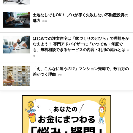
土地なしでもOK！ プロが導く失敗しない不動産投資の
魅力
[PR]
はじめての注文住宅は「家づくりのとびら」で理想をか
なえよう！ 専門アドバイザーに「いつでも・何度で
も」無料相談できるサービスの内容・利用の流れとは
[P
R]
「え、こんなに違うの!?」マンション売却で、数百万の
差がつく理由
[PR]