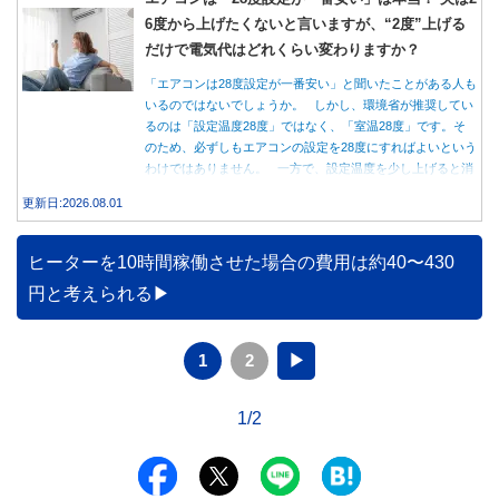
6度から上げたくないと言いますが、“2度”上げる
だけで電気代はどれくらい変わりますか？
「エアコンは28度設定が一番安い」と聞いたことがある人も
いるのではないでしょうか。 しかし、環境省が推奨してい
るのは「設定温度28度」ではなく、「室温28度」です。そ
のため、必ずしもエアコンの設定を28度にすればよいという
わけではありません。 一方で、設定温度を少し上げると消
費電力が減り、電気代の節約につながる可能性があることも
更新日:2026.08.01
事実です。では、26度から28度へ2度上げた場合、電気代は
どれくらい変わるのでしょうか。 本記事では、公的機関の
データをもとに、節約効果の目安と快適に過ごすためのポイ
ヒーターを10時間稼働させた場合の費用は約40〜430
ントを分かりやすく解説します。
円と考えられる
1
2
▶
1/2