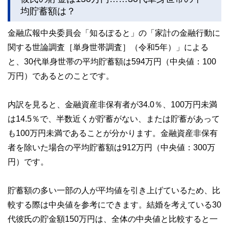
執筆者・監修者による執筆体制を築くことで、内容のわかり
均貯蓄額は？
やすさはもちろんのこと、読み応えのあるコンテンツと確か
な情報発信を実現しています。
金融広報中央委員会「知るぽると」の「家計の金融行動に
私たちは、快適でより良い生活のアイデアを提供するお金の
関する世論調査［単身世帯調査］（令和5年）」による
コンシェルジュを目指します。
と、30代単身世帯の平均貯蓄額は594万円（中央値：100
万円）であるとのことです。
内訳を見ると、金融資産非保有者が34.0％、100万円未満
は14.5％で、半数近くが貯蓄がない、または貯蓄があって
も100万円未満であることが分かります。金融資産非保有
者を除いた場合の平均貯蓄額は912万円（中央値：300万
円）です。
貯蓄額の多い一部の人が平均値を引き上げているため、比
較する際は中央値を参考にできます。結婚を考えている30
代彼氏の貯金額150万円は、全体の中央値と比較すると一