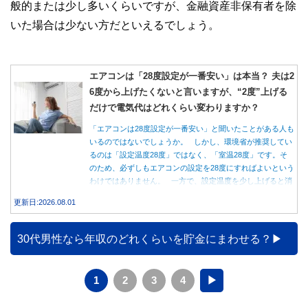
般的または少し多いくらいですが、金融資産非保有者を除
いた場合は少ない方だといえるでしょう。
エアコンは「28度設定が一番安い」は本当？ 夫は2
6度から上げたくないと言いますが、“2度”上げる
だけで電気代はどれくらい変わりますか？
「エアコンは28度設定が一番安い」と聞いたことがある人も
いるのではないでしょうか。 しかし、環境省が推奨してい
るのは「設定温度28度」ではなく、「室温28度」です。そ
のため、必ずしもエアコンの設定を28度にすればよいという
わけではありません。 一方で、設定温度を少し上げると消
費電力が減り、電気代の節約につながる可能性があることも
更新日:2026.08.01
事実です。では、26度から28度へ2度上げた場合、電気代は
どれくらい変わるのでしょうか。 本記事では、公的機関の
データをもとに、節約効果の目安と快適に過ごすためのポイ
30代男性なら年収のどれくらいを貯金にまわせる？
ントを分かりやすく解説します。
1
2
3
4
▶