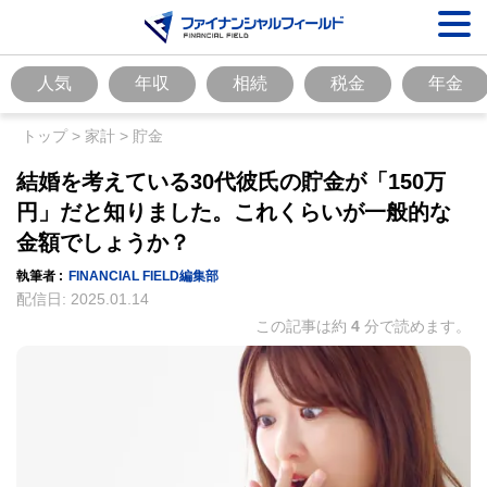
人気
年収
相続
税金
年金
トップ
>
家計
>
貯金
結婚を考えている30代彼氏の貯金が「150万
円」だと知りました。これくらいが一般的な
金額でしょうか？
執筆者 :
FINANCIAL FIELD編集部
配信日:
2025.01.14
この記事は約
4
分で読めます。