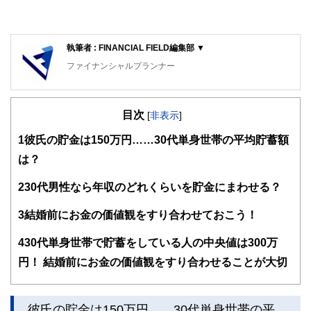
執筆者 : FINANCIAL FIELD編集部 ▼
ファイナンシャルプランナー
FinancialField編集部は、金融、経済に関する記事を、日々
の暮らしにどのような影響を与えるかという視点で、お金の
目次
知識がない方でも理解できるようわかりやすく発信していま
[
非表示
]
す。
1
彼氏の貯金は150万円……30代単身世帯の平均貯蓄額
編集部のメンバーは、ファイナンシャルプランナーの資格取
は？
得者を中心に「お金や暮らし」に関する書籍・雑誌の編集経
験者で構成され、企画立案から記事掲載まですべての工程に
2
30代男性なら年収のどれくらいを貯金にまわせる？
関わることで、読者目線のコンテンツを追求しています。
FinancialFieldの特徴は、ファイナンシャルプランナー、弁
3
結婚前にお金の価値観をすり合わせておこう！
護士、税理士、宅地建物取引士、相続診断士、住宅ローンア
ドバイザー、DCプランナー、公認会計士、社会保険労務
4
30代単身世帯で貯蓄をしている人の中央値は300万
士、行政書士、投資アナリスト、キャリアコンサルタントな
円！ 結婚前にお金の価値観をすり合わせることが大切
ど150名以上の有資格者を執筆者・監修者として迎え、むず
かしく感じられる年金や税金、相続、保険、ローンなどの話
をわかりやすく発信している点です。
彼氏の貯金は150万円……30代単身世帯の平
このように編集経験豊富なメンバーと金融や経済に精通した