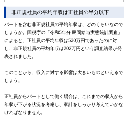
護士、税理士、宅地建物取引士、相続診断士、住宅ローンア
ドバイザー、DCプランナー、公認会計士、社会保険労務
非正規社員の平均年収は正社員の半分以下
士、行政書士、投資アナリスト、キャリアコンサルタントな
ど150名以上の有資格者を執筆者・監修者として迎え、むず
パートを含む非正規社員の平均年収は、どのくらいなので
かしく感じられる年金や税金、相続、保険、ローンなどの話
をわかりやすく発信している点です。
しょうか。国税庁の「令和5年分 民間給与実態統計調査」
によると、正社員の平均年収は530万円であったのに対
このように編集経験豊富なメンバーと金融や経済に精通した
執筆者・監修者による執筆体制を築くことで、内容のわかり
し、非正規社員の平均年収は202万円という調査結果が発
やすさはもちろんのこと、読み応えのあるコンテンツと確か
な情報発信を実現しています。
表されました。
私たちは、快適でより良い生活のアイデアを提供するお金の
コンシェルジュを目指します。
このことから、収入に対する影響は大きいものといえるで
しょう。
正社員からパートとして働く場合は、これまでの収入から
年収が下がる状況を考慮し、家計をしっかり考えていかな
ければなりません。