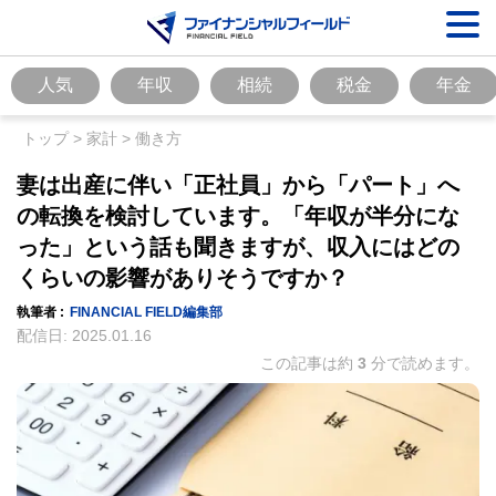
人気
年収
相続
税金
年金
トップ
>
家計
>
働き方
妻は出産に伴い「正社員」から「パート」へ
の転換を検討しています。「年収が半分にな
った」という話も聞きますが、収入にはどの
くらいの影響がありそうですか？
執筆者 :
FINANCIAL FIELD編集部
配信日:
2025.01.16
この記事は約
3
分で読めます。