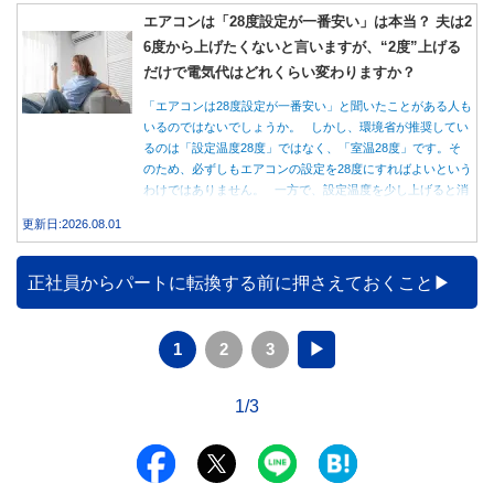
エアコンは「28度設定が一番安い」は本当？ 夫は2
6度から上げたくないと言いますが、“2度”上げる
だけで電気代はどれくらい変わりますか？
「エアコンは28度設定が一番安い」と聞いたことがある人も
いるのではないでしょうか。 しかし、環境省が推奨してい
るのは「設定温度28度」ではなく、「室温28度」です。そ
のため、必ずしもエアコンの設定を28度にすればよいという
わけではありません。 一方で、設定温度を少し上げると消
費電力が減り、電気代の節約につながる可能性があることも
更新日:2026.08.01
事実です。では、26度から28度へ2度上げた場合、電気代は
どれくらい変わるのでしょうか。 本記事では、公的機関の
データをもとに、節約効果の目安と快適に過ごすためのポイ
正社員からパートに転換する前に押さえておくこと
ントを分かりやすく解説します。
1
2
3
▶
1/3