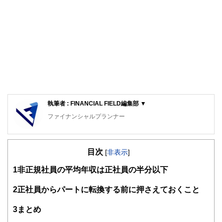
執筆者 : FINANCIAL FIELD編集部 ▼
ファイナンシャルプランナー
FinancialField編集部は、金融、経済に関する記事を、日々
の暮らしにどのような影響を与えるかという視点で、お金の
目次
知識がない方でも理解できるようわかりやすく発信していま
[
非表示
]
す。
1
非正規社員の平均年収は正社員の半分以下
編集部のメンバーは、ファイナンシャルプランナーの資格取
得者を中心に「お金や暮らし」に関する書籍・雑誌の編集経
2
正社員からパートに転換する前に押さえておくこと
験者で構成され、企画立案から記事掲載まですべての工程に
関わることで、読者目線のコンテンツを追求しています。
3
まとめ
FinancialFieldの特徴は、ファイナンシャルプランナー、弁