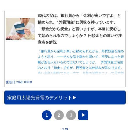
80代の父は、銀行員から「金利が高いですよ」と
勧められ、“外貨預金”に興味を持っています。
「預金だから安全」と言いますが、本当に安心し
て始められるのでしょうか？ 円預金との違いや注
意点を解説
「銀行員から金利が高いと勧められたから、外貨預金を始め
ようと思う」――そんな話を親から聞いて、不安になった経
験がある人もいるのではないでしょうか。 外貨預金は名前
のとおり「預金」ですが、円預金とは仕組みが異なります。
高い金利が期待できる一方で、為替の値動きによって元本割
れする可能性もあります。 この記事では、外貨預金の仕組
更新日:2026.08.08
みや円預金との違い、始める前に知っておきたい注意点を分
かりやすく解説します。
家庭用太陽光発電のデメリット
1
2
3
▶