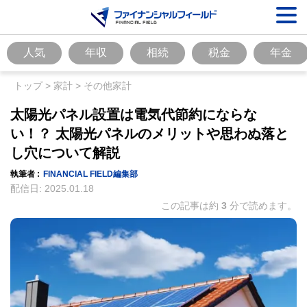
人気
年収
相続
税金
年金
トップ
>
家計
>
その他家計
太陽光パネル設置は電気代節約にならな
い！？ 太陽光パネルのメリットや思わぬ落と
し穴について解説
執筆者 :
FINANCIAL FIELD編集部
配信日:
2025.01.18
この記事は約
3
分で読めます。