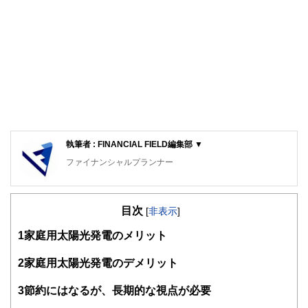
執筆者 : FINANCIAL FIELD編集部 ▼
ファイナンシャルプランナー
FinancialField編集部は、金融、経済に関する記事を、日々
の暮らしにどのような影響を与えるかという視点で、お金の
目次
知識がない方でも理解できるようわかりやすく発信していま
[
非表示
]
す。
1
家庭用太陽光発電のメリット
編集部のメンバーは、ファイナンシャルプランナーの資格取
得者を中心に「お金や暮らし」に関する書籍・雑誌の編集経
2
家庭用太陽光発電のデメリット
験者で構成され、企画立案から記事掲載まですべての工程に
関わることで、読者目線のコンテンツを追求しています。
3
節約にはなるが、長期的な視点が必要
FinancialFieldの特徴は、ファイナンシャルプランナー、弁