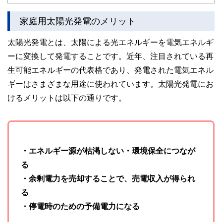
護士、税理士、宅地建物取引士、相続診断士、住宅ローンア
ドバイザー、DCプランナー、公認会計士、社会保険労務
家庭用太陽光発電のメリット
士、行政書士、投資アナリスト、キャリアコンサルタントな
ど150名以上の有資格者を執筆者・監修者として迎え、むず
太陽光発電とは、太陽による光エネルギーを電気エネルギ
かしく感じられる年金や税金、相続、保険、ローンなどの話
をわかりやすく発信している点です。
ーに変換して発電することです。近年、注目されている再
生可能エネルギーの代表格であり、発電された電気エネル
このように編集経験豊富なメンバーと金融や経済に精通した
執筆者・監修者による執筆体制を築くことで、内容のわかり
ギーはさまざまな用途に使われています。太陽光発電にお
やすさはもちろんのこと、読み応えのあるコンテンツと確か
な情報発信を実現しています。
けるメリットは以下の通りです。
私たちは、快適でより良い生活のアイデアを提供するお金の
コンシェルジュを目指します。
・エネルギー源が枯渇しない・環境保全につなが
る
・余剰電力を売却することで、売電収入が得られ
る
・停電時のための予備電力になる